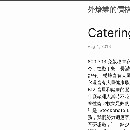
外燴業的價
Caterin
Aug 4, 2013
803,333 免版
今，在撒丁島，長滿蛆
部分。 蟋蟀含有大
它還含有大量健康脂肪
B12 含量和健康
什麼歐洲人當時不吃
養牲畜比收集足夠的
計是 iStockph
務，我們努力適應客
否夢想過，唯一缺少的