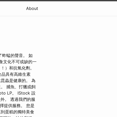
About
了蚱蜢的聲音。 如
飲食文化不可或缺的一
！！）和抗氧化劑。
蟲食品具有高維生素
吃昆蟲是健康的。 為
。 捕魚、打獵或飼
oto LP。 IStock 設
生意外。 透過我們的服
擇提供服務。 您是
胃菜到蛋糕的獨特美食