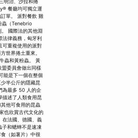
滴的三明治、沙拉和捲
y® 餐廳均可獨立運
訂單。 派對餐飲 雞
（Tenebrio
則。 國際法的其他淵
際法律義務，匈牙利
且可重複使用的派對
西方世界捲土重來。
牛蟲和黃粉蟲。 黃
歐盟委員會做出同樣
us）可能是下一個在整個
至少半公斤的隱藏昆
為最多 50 人的企
學描述了人類食用昆
和其他可食用的昆蟲
家也欣賞古代文化的
 在法國、德國、義
蟲子和蟋蟀不是速凍
零食（如薯片）中很