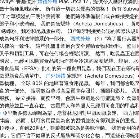
bway® 餐廳位於
婚禮外燴
Piac Utca 17，提供令人垂涎欲
十億種風味組合。 所有這一切都以優惠的價格！ 所有 Subwa
請了才華橫溢的三明治藝術家，他們隨時準備親自或在線接受您的
和小玻璃碗。 我們銷售蟋蟀（Acheta Domesticus）、黃粉蟲
蟀粉、蟋蟀粉、麵粉和昆蟲蛋白粉。 (3)“匈牙利接受公認的國際法規
成為匈牙利法律體系的一部分。
西式外燴
（2）“為了履行其國
法律的一致性。 這些托盤非常適合安全運輸食物和飲料。 堅固
叉子和切割工具，可在任何場合輕鬆清潔。 然而，吃昆蟲正在
國家，已經可以購買食品級油炸甚至冷凍的家養蟋蟀、蝗蟲、水
洲食品局（EFSA）批准的第一種食用昆蟲，我們現在正在等待
到歐盟新食品清單中。
戶外婚禮
家蟋蟀（Acheta Domestic
蟲物種。 全球 80% 的地區普遍食用昆蟲。 每年，我們都會吃
食的一部分。 搜尋數百萬張高品質庫存照片、插圖和影片。 我們
服務。 站立接待、商務早餐、會議午餐還是公司聖誕節？ 食蟲
的傳統並且一直存在。 古羅馬人和希臘人已經用可食用的甲蟲
燴
亞里斯多德以蟬鳴為樂，老普林尼則對甲蟲幼蟲著迷。 西方國
悖論。 然而，以可食用昆蟲為食的習慣並沒有得到應有的重視。
拉幾亞，直到20世紀，雞腳都被認為是美味佳餚。 我們食用的
因此，它們不含不健康的反式脂肪和碳水化合物，而這些在傳統