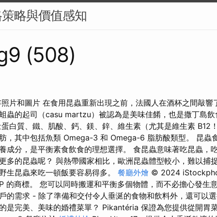
格策略與價值感知
g9 (508)
稅庫存照片和圖片 在食用昆蟲重新出現之前，法國人在酒杯之間敲響
蟲的起司（casu martzu）被認為是美味佳餚，也是撒丁島
量蛋白質、鐵、肌酸、鈣、鎂、鋅、維生素（尤其是維生素 B12
，其中包括魚類 Omega-3 和 Omega-6 脂肪酸類型。 昆
的營養成分，是平衡素食飲食的理想選擇。 食昆蟲意味著吃昆蟲，
更多的昆蟲呢？ 與熱帶國家相比，歐洲昆蟲體型較小，難以捕捉
野生昆蟲來吃一頓飯要容易得多。
餐廳外燴
© 2024 iStockph
oto LP 的商標。 您可以同時搬運和平衡多個物體，而不必擔心發
戶的需求 - 除了準備和交付令人垂涎的食物和飲料外，還可以選
是完美、美味的婚禮菜單？ Pikantéria 保證為您提供從開