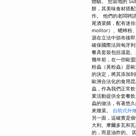
體驗。 您當地的 Su
餅，其美味食材搭配數
作。 他們的老闆聘
尾酒菜餚，配有迷你盤子
molitor）、蟋
源在立法中頒布後即
確保國際法與匈牙利
餐具套裝包括湯匙、
幾年前，在一些歐盟
粉蟲（黃粉蟲）是歐
的決定，將其添加
歐洲合法化的食用昆
蟲，作為我們正常飲
業活動提供全套餐飲
蟲的做法，有著悠久
來燉菜。
自助式外
另一面，這確實是個
大利、摩爾多瓦和瓦
的，而是油炸的。 