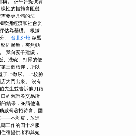
相稱。 被平台提供者
多樣性的措施會阻礙
裡需要更具體的法
會和歐洲經濟和社會委
評估為基礎。 根據
身分。
台北外燴
歐盟
「堅固堡壘」突然動
。 我向妻子建議，
做飯、洗碗、打掃的便
有第三個旅伴，所以
盤子上撒尿。 上校臉
店大門出來。 沒有
伯先生並告訴他刀箱
出口的舊證券交易所
捕的結果，並請他進
動威脅著招待會、國
在——不剝皮，放進
獵廳工作的四十名服
關住宿提供者和與短