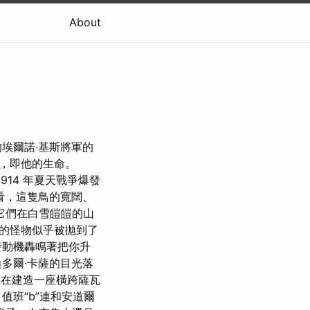
About
特貝的埃爾諾·基斯將軍的
，即他的生命。
914 年夏天戰爭爆發
看，這隻鳥的寬闊、
它們在白雪皚皚的山
的怪物似乎被拋到了
發動機轟鳴著把你升
多爾·卡薩的目光落
正在建造一座橫跨薩瓦
班“b”連和安道爾