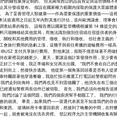
他們的錢包量身定制的。 但克羅埃西亞的品質肯定與這些價格不
止其分發或發布。 假設在國家權力範圍內採取的保護大眾媒體
。 為了妥善管理人類健康——作為需要保護的重要價值——這
會應在本法規適用之日起五年內對其進行評估，並向歐洲議會、理事
調查結果的報告。 該報告應以國家監管機構根據第 14 條提交的
)款，資料只能轉移給其他當局，而無法識別個別住宿或住宿提供者的
、關稅和其他費用的管理、徵收、執行和徵收。 但社會主義的
工會旅行費用的急劇上漲，這幾乎與前往希臘的遊輪費用一樣高
 IBUSZ 支付共享旅行費用。 對他來說，假期不僅意味著不用
待在家裡花的錢更少。 夏天，要讓這個計算發揮作用，至少要
正好三十年後，我正準備和女兒再次出國。 ”我們不會在自己的
走到街上，然後快步逃跑。 他從第一個角落回頭看是否有人從酒
泰特爾跟著他穿過餐廳，我急忙指示搬運工打電話給警察顧問肖
當我們走到街角時，我們再也見不到雷德爾了，他消失在有三個
可能已經通知警察局長信件已被領取。 首先，我們必須向他報告追
司
我們討論了這個問題，我們四個廚房幫手都罷工了。 我們的行
會的崩潰。 畢竟，如果我們——當選代表甚至不知道我們的存
和東西。 玻璃杯用卡車運回廚房，然後到了晚餐的中間，在狩
一起，就會被淹沒在洗衣房裡。 登記程序允許主管機關收集有