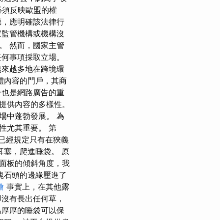
必須反映歐盟的權
標，應明確該法律行
家監管機構或機構沒
。 然而，國家主管
任何事項採取立場。
越來越多地在跨境環
體內容的門戶，其商
台也是網路廣告的重
提供內容的多樣性。
場中蓬勃發展。 為
性尤其重要。 第
已經規定只有在狹義
耳塞，爬進睡袋。 原
面板的傾斜角度，我
塊石頭的邊緣壓進了
燴
事實上，在其他露
卻沒有長出任何草，
為厚厚的睡袋可以保