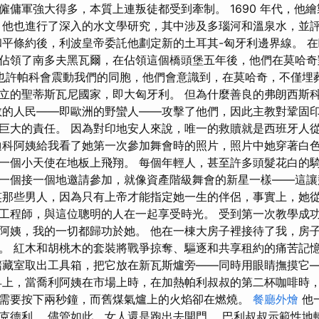
僱傭軍強大得多，本質上連叛徒都受到牽制。 1690 年代，他
，他也進行了深入的水文學研究，其中涉及多瑙河和溫泉水，並
和平條約後，利波皇帝委託他劃定新的土耳其-匈牙利邊界線。 
佔領了南多夫黑瓦爾，在佔領這個橋頭堡五年後，他們在莫哈奇
也許帕科會震動我們的同胞，他們會意識到，在莫哈奇，不僅埋
立的聖蒂斯瓦尼國家，即大匈牙利。 但為什麼善良的弗朗西斯科
教的人民——即歐洲的野蠻人——攻擊了他們，因此主教對鞏固
巨大的責任。 因為對印地安人來說，唯一的救贖就是西班牙人
迪科阿姨給我看了她第一次參加舞會時的照片，照片中她穿著白
一個小天使在地板上飛翔。 每個年輕人，甚至許多頭髮花白的
一個接一個地邀請參加，就像資產階級舞會的新星一樣——這讓
笑那些男人，因為只有上帝才能指定她一生的伴侶，事實上，她
工程師，與這位聰明的人在一起享受時光。 受到第一次教學成
阿姨，我的一切都歸功於她。 他在一棟大房子裡接待了我，房
。 紅木和胡桃木的套裝將戰爭掠奪、驅逐和共享租約的痛苦記
儲藏室取出工具箱，把它放在新瓦斯爐旁——同時用眼睛撫摸它
早上，當喬利阿姨在市場上時，在加熱帕利叔叔的第二杯咖啡時
需要按下兩秒鐘，而舊煤氣爐上的火焰卻在燃燒。
餐廳外燴
他
克德利。 儘管如此，女人還是跑出去開門。 巴利叔叔示範性地