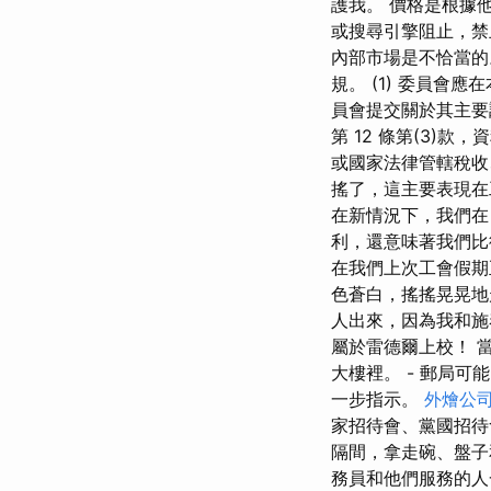
護我。 價格是根據
或搜尋引擎阻止，禁
內部市場是不恰當的
規。 (1) 委員
員會提交關於其主要
第 12 條第(3
或國家法律管轄稅收
搖了，這主要表現在
在新情況下，我們在
利，還意味著我們比
在我們上次工會假期
色蒼白，搖搖晃晃地
人出來，因為我和施
屬於雷德爾上校！ 
大樓裡。 - 郵局
一步指示。
外燴公
家招待會、黨國招待
隔間，拿走碗、盤子
務員和他們服務的人