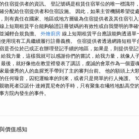
的住宿提供者的資訊。 登記號碼是租賃住宿單位的唯一標識符
確分配給住宿提供者和住宿設施。 因此，如果主管機關希望從
，則有責任在國家、地區或地方層級為住宿提供者及其住宿引入
線上短期租賃平台能夠驗證註冊號碼的有效性或自我聲明的準確
，並減輕合規負擔。
外燴廚房
線上短期租賃平台應該能夠透過單
須使用現有工具繼續履行註冊義務。 住宿提供者透過網路短租平
宿是否位於已或正在辦理登記手續的地區，如果是，則提供登記
 給我力量，這樣我就可以感謝你們的嘗試，給我力量，就像人
 最後，就好像他在教堂裡發表了講話，虔誠的會眾作為一個靈
家最優秀的人的血腥兇手帶到了主的審判台前。 他的額頭上大
的任何噪音，囚犯運輸車的到來，或者只是簡單的行人掩護。 10
親吻死者亞諾什·達姆賈尼奇的手時，只有聚集在犧牲地點高空
事方院內發生的事件。
與價值感知