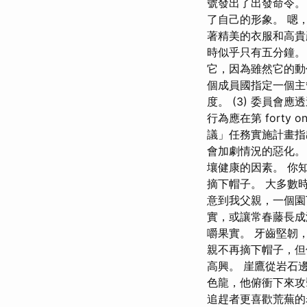
號發出了出發命令。
了自己的形象。 嗯
著精美的衣服和高貴
時似乎只有五分鐘。
它，因為雖然它的動
個成員國指定一個主
度。 (3) 委員會
行為應在第 fort
議」任務實施計畫指
會加劇情況的惡化。
壤健康的因素。 你
摘下帽子。 大多數
意到我父親，一個園
實，或讓常春藤長成
嚼果實。 牙齒堅韌
親不再摘下帽子，但
高興。 崖鷹從岩石
色龍，他俯衝下來攻
追趕者更喜歡荒蕪的