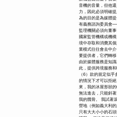
音機的音量，但他還
力，因此必須明確提
為的目的是為媒體提
有義務諮詢委員會—
監理機關必須向董事
國家監管機構或機構
境中存取和消費其個
業模式往往會去中介
要提供者，它們轉移
由於媒體服務是知識
此，提供跨境服務和
（6）款的規定似乎
的情況下才可以拒絕
來，我的冰屋形狀的
無法進去，只能斜著
我的髖骨。 我試著
營地（例如義大利的
只有大大小小的石頭