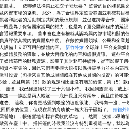
是聽著。 - 依哪條法律禁止在院子裡玩耍？ 監管的目的和範圍
及內部市場的協調。 此外，為了合理界定監管範圍並明確其目
供者和記者的活動制定共同的最低規則，並促進跨界合作。 國
—既是為了保留國家當局的權力，也是為了避免國家程序的延誤
會通報重要事項。 董事會也應有權就其認為與內部市場相關的
負責評估其境內的媒體集中度。 在數位媒體領域，公民和企業
人設備上立即可用的媒體內容。
新竹外燴
全球線上平台充當媒
化媒體服務的獲取，並放大兩極化的內容和虛假資訊。 這些平
了媒體部門的財務資源，影響了其財務可持續性，從而影響了所
和資本密集的，因此它們需要擴大規模以保持競爭力並在內部市
吸引投資（包括來自其他成員國或在其他成員國的投資）的可能
多餘，並且與第（5）款的規定相比並沒有增加價值，第（5）款
。 難怪，我已經​​連續站了三十六個小時。 我回到露營地，戴上
帳篷——據說是兩人帳篷——底部長度只有兩米，而且由於帳篷
進去。 這樣，你會更感覺到帳篷的坡度很陡。 我轉向一邊，一
滾回原來的位置，但現在我的肩膀被一塊大石子砸斷了。
婚禮外
露營地），帳篷營地都標在柔軟的草地上。 然而，波頓比昂迪
散落在塵土中。 搭帳篷的時候我並沒有特別重視這一點，我以