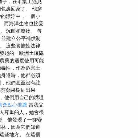
擔子，在市集上遇見
包裹回家了。 他穿
妙的漂浮中，一個小
。 而海洋生物也接受
、沉船和廢物。 每
，並建立公平補償制
式。 這些實施性法律
員會發起的「歐洲土壤協
和農藥的過度使用可能
的毒性，作為危害土
他身邊時，他都必須
裡，他們甚至沒有註
修剪蘋果樹結出果
，他們用自己的嘴咀
茶會點心推薦
當我父
人尊重的人，她會很
脊，他發現了一群變
森林，因為它們知道
這些地方。 在這個