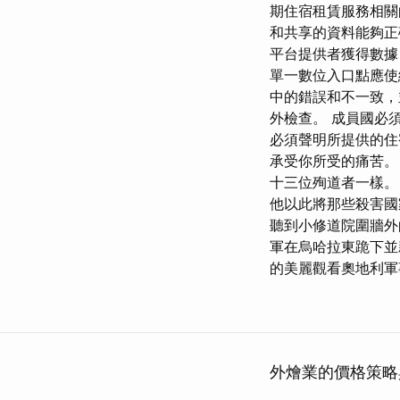
期住宿租賃服務相關
和共享的資料能夠正
平台提供者獲得數據
單一數位入口點應使
中的錯誤和不一致
外檢查。 成員國必
必須聲明所提供的住
承受你所受的痛苦。
十三位殉道者一樣。
他以此將那些殺害國
聽到小修道院圍牆外
軍在烏哈拉東跪下並
的美麗觀看奧地利軍
外燴業的價格策略