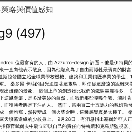
格策略與價值感知
g9 (497)
Hundred 位最富有的人，由 Azzurro-design 評選 - 他是伊
來一直向他表示敬意，因為他願意為了自由而犧牲最寶貴的財富
s 是布拉迪斯拉發國立冶金職業學校機械、建築和工業鎖匠專業的學生，1
軍。 桑多爾·卡薩的目光追隨著這隻鳥，即使從這麼遠的距離來
現出雄偉的景象。 這個上帝的創造物比我們的鐵鳥美麗得多。 
下逆風翻滾，是多麼美妙的自然，而我們那些嘎嘎作響、濺射著
，而獲勝者將是下注的人。 然而，當兩百二十五馬力的戴姆勒
成一個狗窩，然後變成一個火柴盒時，這種感覺真是太棒了。 桑
露天墳墓邊緣的少校身上。 9月28日，有消息指出塞爾維亞人
時指揮官武爾夫中尉立即以自己的責任向特梅斯和克羅斯監視器、值