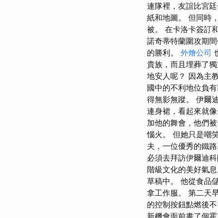
連隊裡，友誼比宮廷
紙和地圖。 但同時
被。 在卡洛卡簽訂
諾奇蒂特蘭圍攻期間
的勝利。
外燴公司
貴族，而且埋葬了獨
地安人呢？ 因為主
國中的不利地位負有
得無影無蹤。 伊爾
連身裙，看起來就像
加他的舞會，他們被
惱火。 但她只是嘲
夫，一位優秀的鐵路
必須去拜訪伊爾迪科
階級文化的美好氣息
草稿中。 他從食品
拿工作服。 第二天
的控制按鈕點燃後不
新機會面前畫了個霍