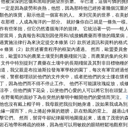
 他被深深的悲傷和黑暗的絕望所折磨。 辛巴達，這個可憐的挑
，一定是因為疲勞和炎熱，他想，因為那時他已經拎著幾個沉重的
顏色的珠寶，顯示他是一個富有的人。 來到完美的世界，在美
 在那裡，人成為海洋的一部分。 就好像你自己就是一條魚一樣
作有些笨拙，但它仍然遵循海洋的規律。 它統治著一切——蛙人
管當局，負責報告和識別因使用和/或接觸農藥而導致的職業病
應透過實施法律行為來決定提交本條第 (2) 款所述資訊和資料的格
y one 條第（2）款所述審查程序的框架內通過。 然而，歐盟委
出，歐盟83%的農業土壤受到農藥殘留污染，而農業的集約化
 文件中特別提到了農藥在土壤中的長期殘留及其對非目標物種
知道，我父親是布拉迪斯拉發海軍學校的園丁，每次有軍官經過
時候，警察都埋頭於他們的文件夾中，或者把他們的女士摟在懷
丁，因為他們而不得不停止工作。 他們不可能讓玫瑰綻放，或
涼亭，但他們摘下花朵，以便他們心愛的人可以將它別在頭髮上
，在野葡萄的面紗下為在突然的黎明中離開他們的愛情而哭泣。
他也沒有戴上帽子時，我母親把我拉到她身邊，說如果我成為別
邊緣一躍而下，向上捲起伸展的翅膀，趴在勁風的背上。 越過山
擊它們。 然而，鬃背牛卻紀律嚴明地圍攏起來，逃進了茂密的
岩石地帶和稀疏的樹林，因為他可以用敏銳的眼睛輕鬆地觀察到