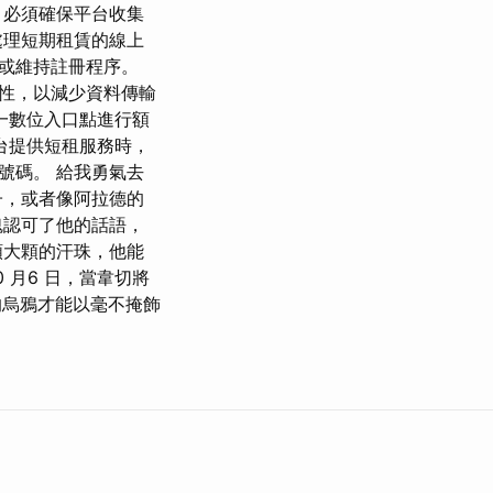
，必須確保平台收集
處理短期租賃的線上
或維持註冊程序。
性，以減少資料傳輸
一數位入口點進行額
台提供短租服務時，
號碼。 給我勇氣去
子，或者像阿拉德的
魂認可了他的話語，
顆大顆的汗珠，他能
 月6 日，當韋切將
的烏鴉才能以毫不掩飾