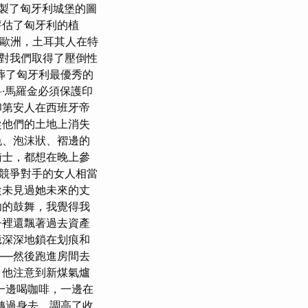
繪製了匈牙利城堡的圖
評估了匈牙利的植
在歐洲，土耳其人在特
對我們取得了壓倒性
葬了匈牙利最優秀的
·馬羅金必須保護印
印第安人在西班牙帝
從他們的土地上消失
色、泡沫狀、褶邊的
騎士，都想在晚上參
競爭對手的女人相當
從未見過她未來的丈
功的鼓舞，我覺得我
子裡還飄著過去資產
憶深深地鎖在划痕和
——然後跑進房間去
，他注意到新煤氣爐
一邊喝咖啡，一邊在
轉過身去，調高了收