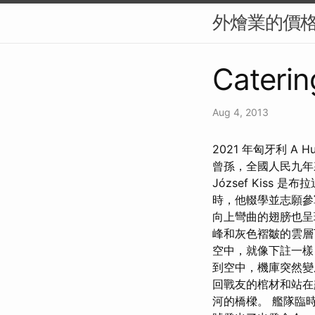
外燴業的價
Caterin
Aug 4, 2013
2021 年匈牙利 A 
曾孫，全國人民九年
József Kis
時，他輟學並志願參
向上彎曲的翅膀也呈
峰和灰色褶皺的雲層
空中，就像下註一樣
到空中，機庫突然變
回戰友的棺材和站在
河的橋樑。 艦隊臨