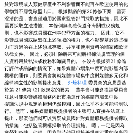
於對環境或人類健康產生不利影響而不能再在歐盟使用的化
學物質不應從歐盟出口。 根據擬議的第20條修正案，需要
澄清的是，審查僅適用於國家監管部門採取的措施，因此不
需要採取立法措施。 本條例無意確保遵守海關或稅務規
則，也不影響成員國在刑事犯罪方面的權力。 因此，它不
影響成員國或歐盟在上述領域的權力，也不影響基於這些權
力而透過的在上述領域存取、共享和使用資料的國家或歐盟
法律文件。 因此，必須排除將來可能將根據法規管理的個
人資料用於執法或稅務和海關目的。 在沒有根據第21 條進
行評估或諮詢的情況下，如果媒體市場集中度可能影響內部
機構的運作，則委員會將就媒體市場集中度對媒體多元化和
編輯獨立性的影響提出意見。
外燴料理
委員會的意見是基
於第 21 條第 (2) 款規定的要素。 董事會可能會提請委員會
注意可能影響媒體服務內部市場運作的媒體市場集中度。
擬議法規中規定的權利仍然模糊，因此似乎不太可能強制執
行。 然而，如果媒體服務提供者的主張可以直接在法庭上
提出，那麼他們就可以質疑成員國針對媒體服務提供者採取
的措施，包括監管機構採取的合理措施。 嗯，一定是因為
疲勞和炎熱，他想，因為那時他已經拎著幾個沉重的包裹回