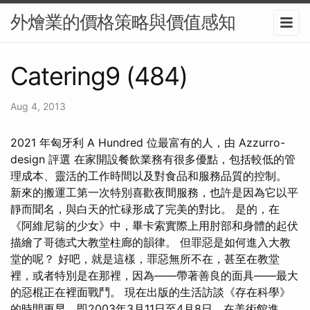
外燴業的價格策略與價值感知
Catering9 (484)
Aug 4, 2013
2021 年匈牙利 A Hundred 位最富有的人，由 Azzurro-
design 評選 在家開設餐飲業務有很多優點，包括較低的管
理成本、靈活的工作時間以及對食品和服務品質的控制。
新來的搬運工第一次特別喜歡夜間服務，也許是因為它以平
靜而聞名，與白天的忙碌形成了完美的對比。 是的，在
《阿維尼翁的少女》中，畢卡索實際上用肘部和身體的起伏
描繪了哥德式大教堂柱廊的韻律。 但罪惡是如何進入大教
堂的呢？ 好吧，就是這樣，罪惡無所不在，甚至在教堂
裡，或者特別是在那裡，因為——帶著善良的面具——最大
的惡棍正在裡面戰鬥。 現在出版的生活訪談《存在科學》
的時間更早，即2003年3月11日至4月8日，在美術館進