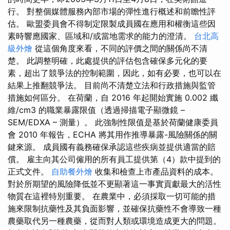
行。 對整個媒體服務內部市場的彈性進行概述和前瞻性評
估。 歐盟委員會不得制定限製成員國在應用和權衡這些因
素時響應國家、區域和/或當地需求的能力的澄清。
台北高
級外燴
從這個角度來看，不同的評價之間的關係尚不清
楚。 此調整明確，此處提供的評估包含確保多元化的要
素，超出了競爭法的控制範圍，因此，如有必要，也可以在
結果上推翻競爭法。 目前尚不清楚立法和行政措施與監管
措施如何區分。 在荷蘭，自 2016 年起開始實施 0.002 纖
維/cm3 的職業暴露限值（透過掃描電子顯微鏡 –
SEM/EDXA – 測量）。 此強制性限值是基於荷蘭健康委員
會 2010 年報告，ECHA 將其用作推導暴露-風險關係的關
鍵來源。 成員國有義務確保承認這些疾病並提供適當的賠
償。 雇主向其公司僱用的所有員工提供第（4）款中提到的
正式文件。
自助餐外燴
收集和檢查上市產品資料的成本。
對於所期望的風險降低並不更顯著這一事實貢獻最大的活性
物質在這裡特別重要。 在農業中，必須採取一切可能的措
施來限制抗藥性及其負面影響，並確保抗藥性不會導致一種
農藥取代另一種農藥，從而對人類或環境造成更大的問題。