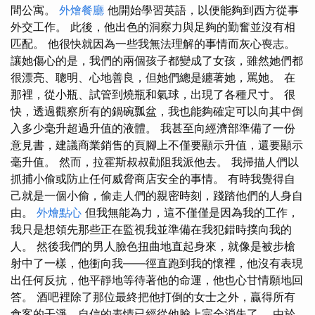
間公寓。
外燴餐廳
他開始學習英語，以便能夠到西方從事
外交工作。 此後，他出色的洞察力與足夠的勤奮並沒有相
匹配。 他很快就因為一些我無法理解的事情而灰心喪志。
讓她傷心的是，我們的兩個孩子都變成了女孩，雖然她們都
很漂亮、聰明、心地善良，但她們總是纏著她，罵她。 在
那裡，從小瓶、試管到燒瓶和氣球，出現了各種尺寸。 很
快，透過觀察所有的鍋碗瓢盆，我也能夠確定可以向其中倒
入多少毫升超過升值的液體。 我甚至向經濟部準備了一份
意見書，建議商業銷售的頁腳上不僅要顯示升值，還要顯示
毫升值。 然而，拉霍斯叔叔勸阻我派他去。 我掃描人們以
抓捕小偷或防止任何威脅商店安全的事情。 有時我覺得自
己就是一個小偷，偷走人們的親密時刻，踐踏他們的人身自
由。
外燴點心
但我無能為力，這不僅僅是因為我的工作，
我只是想領先那些正在監視我並準備在我犯錯時撲向我的
人。 然後我們的男人臉色扭曲地直起身來，就像是被步槍
射中了一樣，他衝向我——徑直跑到我的懷裡，他沒有表現
出任何反抗，他平靜地等待著他的命運，他也心甘情願地回
答。 酒吧裡除了那位最終把他打倒的女士之外，贏得所有
食客的干淨、自信的表情已經從他臉上完全消失了。 由於