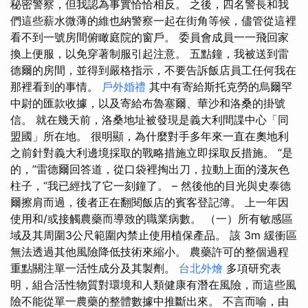
秘密警察，但我認為事實恰恰相反。 之後，四名警長和我
們這些薪水微薄的維也納警察一起在街角等候，儘管從這裡
看不到一號房間俯瞰庭院的窗戶。 委員會成員一一飛回家
換上便服，以免穿著制服引起注意。 五點鐘，我被送到雷
德爾的房間，並得到嚴格指示，不要告訴飯店員工任何我在
那裡看到的事情。
戶外婚禮
其中有寄給斯托克勞的烏爾罕
中尉的匯款收據，以及寄給布魯塞爾、華沙和洛桑的掛號
信。 就在幾天前，洛桑地址被發現是義大利間諜中心「同
盟國」所在地。 很明顯，為什麼對手多年來一直在奧地利
之前針對義大利邊境採取的戰略措施立即採取反措施。 “是
的，”雷德爾回答道，從口袋裡掏出刀，拉動上面的淺灰色
柱子，“我已經找了它一刻鐘了。 – 然後他的目光與史泰德
爾擦肩而過，後者正在翻閱飯店的賓客登記簿。 上一年因
使用和/或接觸農藥而導致的職業病數。 （一）所有敏感區
域及其周圍3公尺範圍內禁止使用植保產品。 該 3m 緩衝區
無法透過其他風險降低技術來縮小。 農藥許可的整個過程
重點關注單一活性成分及其製劑。
台北外燴
多項研究表
明，組合活性物質對環境和人類健康有潛在風險，而這些風
險不能從單一農藥的整體數據中推斷出來。 不言而喻，由