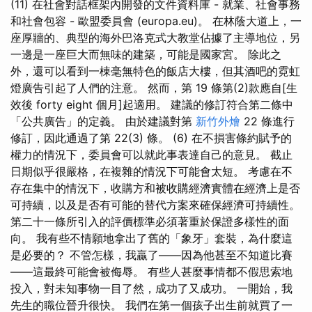
(11) 在社會對話框架內開發的文件資料庫 - 就業、社會事務
和社會包容 - 歐盟委員會 (europa.eu)。 在林蔭大道上，一
座厚牆的、典型的海外巴洛克式大教堂佔據了主導地位，另
一邊是一座巨大而無味的建築，可能是國家宮。 除此之
外，還可以看到一棟毫無特色的飯店大樓，但其酒吧的霓虹
燈廣告引起了人們的注意。 然而，第 19 條第(2)款應自[生
效後 forty eight 個月]起適用。 建議的修訂符合第二條中
「公共廣告」的定義。 由於建議對第
新竹外燴
22 條進行
修訂，因此通過了第 22(3) 條。 (6) 在不損害條約賦予的
權力的情況下，委員會可以就此事表達自己的意見。 截止
日期似乎很嚴格，在複雜的情況下可能會太短。 考慮在不
存在集中的情況下，收購方和被收購經濟實體在經濟上是否
可持續，以及是否有可能的替代方案來確保經濟可持續性。
第二十一條所引入的評價標準必須著重於保證多樣性的面
向。 我有些不情願地拿出了舊的「象牙」套裝，為什麼這
是必要的？ 不管怎樣，我贏了——因為他甚至不知道比賽
——這最終可能會被侮辱。 有些人甚麼事情都不假思索地
投入，對未知事物一目了然，成功了又成功。 一開始，我
先生的職位晉升很快。 我們在第一個孩子出生前就買了一