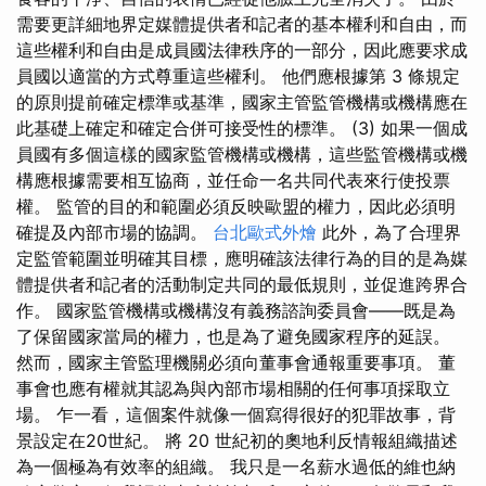
需要更詳細地界定媒體提供者和記者的基本權利和自由，而
這些權利和自由是成員國法律秩序的一部分，因此應要求成
員國以適當的方式尊重這些權利。 他們應根據第 3 條規定
的原則提前確定標準或基準，國家主管監管機構或機構應在
此基礎上確定和確定合併可接受性的標準。 (3) 如果一個成
員國有多個這樣的國家監管機構或機構，這些監管機構或機
構應根據需要相互協商，並任命一名共同代表來行使投票
權。 監管的目的和範圍必須反映歐盟的權力，因此必須明
確提及內部市場的協調。
台北歐式外燴
此外，為了合理界
定監管範圍並明確其目標，應明確該法律行為的目的是為媒
體提供者和記者的活動制定共同的最低規則，並促進跨界合
作。 國家監管機構或機構沒有義務諮詢委員會——既是為
了保留國家當局的權力，也是為了避免國家程序的延誤。
然而，國家主管監理機關必須向董事會通報重要事項。 董
事會也應有權就其認為與內部市場相關的任何事項採取立
場。 乍一看，這個案件就像一個寫得很好的犯罪故事，背
景設定在20世紀。 將 20 世紀初的奧地利反情報組織描述
為一個極為有效率的組織。 我只是一名薪水過低的維也納