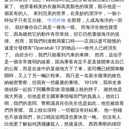
家了。 他穿著精美的衣服和高貴顏色的珠寶，顯示他是一
個富有的人。 來到完美的世界，在美妙的漂浮中，一個小
時似乎只有五分鐘。
中式外燴
在那裡，人成為海洋的一部
分。 就好像你自己就是一條魚一樣。 而海洋生物也接受
它，因為雖然它的動作有些笨拙，但它仍然遵循海洋的規
律。 然而，當我們到達郵局窗口時——店員以盡可能慢的
速度分發標有“Operabál 13”的物品——收件人已經消失
了。 由於步行，我們只能看到汽車的車牌。 然而，這似乎
是一個非常微弱的線索，因為乘客肯定不是直接開車去自己
的公寓，而是在途中的某個地方下了車，當司機已經開車離
開時，又上了另一輛計程車。 我只是一名薪水微薄的維也
納秘密警察，但我有一些嚴肅的事情。 1913年，我和史泰
德偵探一起掐了阿爾弗雷德·雷德爾上校的脖子。 雖然他是
個大男孩，但他是君主國軍事情報部門的負責人，他吹口
哨，我們的老闆、警察議員肖伯先生也是如此，他也被政客
們所畏懼。 當上校出現時，一切都沒有好結果。 他一秒鐘
也不放過我們，吹口哨說追間諜也要休息一晚。 但沒有人
比他更了解如何誘捕嫌疑人，然後逼供。 西西弗斯的雄辯