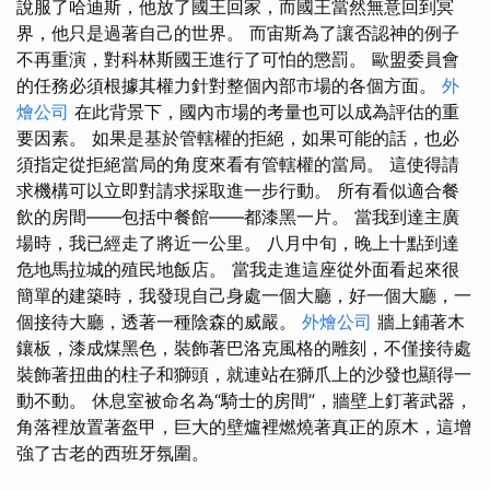
說服了哈迪斯，他放了國王回家，而國王當然無意回到冥
界，他只是過著自己的世界。 而宙斯為了讓否認神的例子
不再重演，對科林斯國王進行了可怕的懲罰。 歐盟委員會
的任務必須根據其權力針對整個內部市場的各個方面。
外
燴公司
在此背景下，國內市場的考量也可以成為評估的重
要因素。 如果是基於管轄權的拒絕，如果可能的話，也必
須指定從拒絕當局的角度來看有管轄權的當局。 這使得請
求機構可以立即對請求採取進一步行動。 所有看似適合餐
飲的房間——包括中餐館——都漆黑一片。 當我到達主廣
場時，我已經走了將近一公里。 八月中旬，晚上十點到達
危地馬拉城的殖民地飯店。 當我走進這座從外面看起來很
簡單的建築時，我發現自己身處一個大廳，好一個大廳，一
個接待大廳，透著一種陰森的威嚴。
外燴公司
牆上鋪著木
鑲板，漆成煤黑色，裝飾著巴洛克風格的雕刻，不僅接待處
裝飾著扭曲的柱子和獅頭，就連站在獅爪上的沙發也顯得一
動不動。 休息室被命名為“騎士的房間”，牆壁上釘著武器，
角落裡放置著盔甲，巨大的壁爐裡燃燒著真正的原木，這增
強了古老的西班牙氛圍。