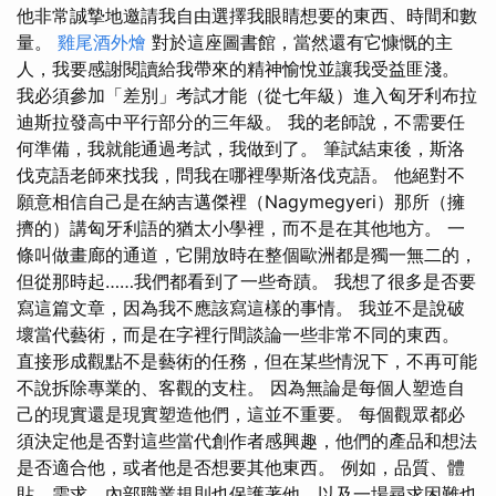
他非常誠摯地邀請我自由選擇我眼睛想要的東西、時間和數
量。
雞尾酒外燴
對於這座圖書館，當然還有它慷慨的主
人，我要感謝閱讀給我帶來的精神愉悅並讓我受益匪淺。
我必須參加「差別」考試才能（從七年級）進入匈牙利布拉
迪斯拉發高中平行部分的三年級。 我的老師說，不需要任
何準備，我就能通過考試，我做到了。 筆試結束後，斯洛
伐克語老師來找我，問我在哪裡學斯洛伐克語。 他絕對不
願意相信自己是在納吉邁傑裡（Nagymegyeri）那所（擁
擠的）講匈牙利語的猶太小學裡，而不是在其他地方。 一
條叫做畫廊的通道，它開放時在整個歐洲都是獨一無二的，
但從那時起……我們都看到了一些奇蹟。 我想了很多是否要
寫這篇文章，因為我不應該寫這樣的事情。 我並不是說破
壞當代藝術，而是在字裡行間談論一些非常不同的東西。
直接形成觀點不是藝術的任務，但在某些情況下，不再可能
不說拆除專業的、客觀的支柱。 因為無論是每個人塑造自
己的現實還是現實塑造他們，這並不重要。 每個觀眾都必
須決定他是否對這些當代創作者感興趣，他們的產品和想法
是否適合他，或者他是否想要其他東西。 例如，品質、體
貼、需求、內部職業規則也保護著他，以及一場尋求困難也