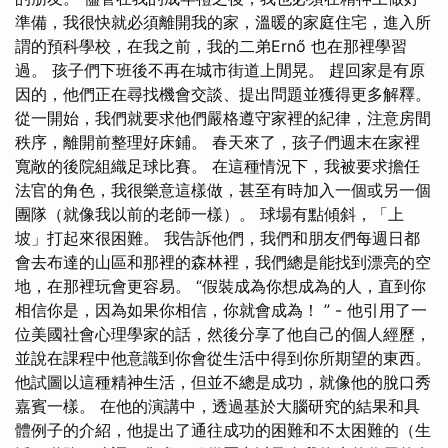
準備，我很快就必須離開我的家，溫暖的家庭住宅，進入所
謂的預科學校，在我之前，我的二弟Ernő 也在那裡學習
過。 孩子們下班後不再在城市街道上閒晃。 趕回家是有原
因的，他們正在尋找機會交談、提出問題並獲得更多解釋。
從一開始，我們就要求他們嚴格遵守家裡的紀律，注意房間
秩序，離開前整理好床鋪。 春天來了，孩子們週末在家裡
寬敞的後院組織足球比賽。 在這種情況下，我被要求擔任
法官的角色，我很樂意這樣做，甚至有時加入一個或另一個
團隊（就像我以前的老師一樣）。 球場有點傾斜，「上
坡」打起來很困難。 我告訴他們，我們和朋友們每週日都
會去布達的山區和那裡的森林裡，我們總是能找到漂亮的空
地，在那裡玩會更容易。 “假裝成為你想成為的人，直到你
相信你是，因為如果你相信，你就會成為！ ” - 他引用了一
位美國社會心理學家的話，然後分享了他自己的個人經歷，
並說在課程中他意識到你會從生活中得到你所期望的東西。
他試圖以這種精神生活，但並不總是成功，就像他的脫口秀
嘉賓一樣。 在他的演講中，透過基於大腦研究的結果和具
體例子的介紹，他提出了通往成功的困難和不太困難的（生