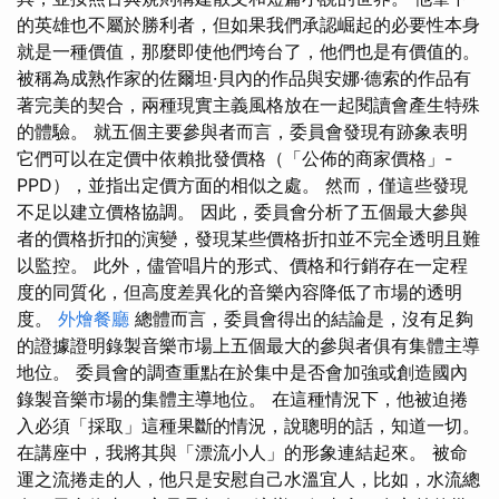
的英雄也不屬於勝利者，但如果我們承認崛起的必要性本身
就是一種價值，那麼即使他們垮台了，他們也是有價值的。
被稱為成熟作家的佐爾坦·貝內的作品與安娜·德索的作品有
著完美的契合，兩種現實主義風格放在一起閱讀會產生特殊
的體驗。 就五個主要參與者而言，委員會發現有跡象表明
它們可以在定價中依賴批發價格（「公佈的商家價格」-
PPD），並指出定價方面的相似之處。 然而，僅這些發現
不足以建立價格協調。 因此，委員會分析了五個最大參與
者的價格折扣的演變，發現某些價格折扣並不完全透明且難
以監控。 此外，儘管唱片的形式、價格和行銷存在一定程
度的同質化，但高度差異化的音樂內容降低了市場的透明
度。
外燴餐廳
總體而言，委員會得出的結論是，沒有足夠
的證據證明錄製音樂市場上五個最大的參與者俱有集體主導
地位。 委員會的調查重點在於集中是否會加強或創造國內
錄製音樂市場的集體主導地位。 在這種情況下，他被迫捲
入必須「採取」這種果斷的情況，說聰明的話，知道一切。
在講座中，我將其與「漂流小人」的形象連結起來。 被命
運之流捲走的人，他只是安慰自己水溫宜人，比如，水流總