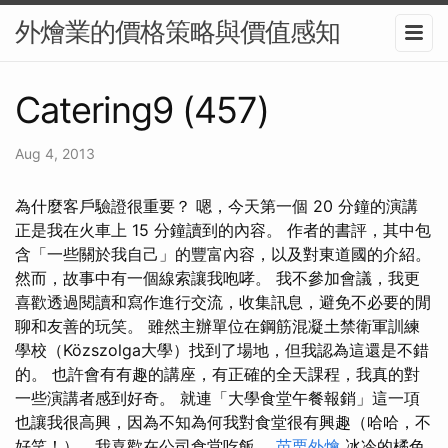
外燴業的價格策略與價值感知
Catering9 (457)
Aug 4, 2013
為什麼客戶驗證很重要？ 嗯，今天第一個 20 分鐘的演講
正是我在火車上 15 分鐘讀到的內容。 作者的書評，其中包
含「一些關於我自己」的豐富內容，以及對東道國的介紹。
然而，故事中有一個線索讓我咆哮。 我不參加會議，我更
喜歡透過閱讀和寫作進行交流，收集訊息，避免不必要的閒
聊和友善的玩笑。 雖然主辦單位在鋼筋混凝土禁衛軍訓練
學校（Közszolga大學）找到了場地，但我認為這還是不錯
的。 也許會有有趣的講座，有正確的全天課程，我真的對
一些演講者感到好奇。 就連「大學食堂午餐報銷」這一項
也讓我很高興，因為不知為何我對食堂很有興趣（哈哈，不
好笑！），我喜歡在公司食堂吃飯。
苗栗外燴
冰冷的橘色