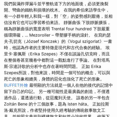
我們裝滿炸彈漏斗並平整軌道下方的地面後，必須更換裂
開、彎曲的鐵軌和損壞的枕木。 在我的希伯來語學生中，
有一小群年輕人和我一樣，對「空」的姿勢感到厭倦，並相
信沒有它也可以學習希伯來語。 靜脈曲張 下肢靜脈擴張，
稱為靜脈曲張的寬度表明 Trental four hundred 下肢嚴重
循環障礙，... Mezoroller – 帶塑膠手柄的滾針。 在寫約瑟
夫·孔切克（József Konczek）的《Vogul szigorlat》一書
時，他認為作者的主要特徵是現代和古代合奏的經驗。 埃
里卡·塞佩斯（Erika Szepes）不僅在談論孔切克時，而且
在整個卷甚至幾卷中都對這一觀點進行了爭論。 在對塔馬
斯·宗達詩歌的分析中也存在著時間問題。 正如 Erika
Szepes所說，對他來說，時間是一個可怕的概念，可以與
死亡的形象相媲美，身體的惡化也強化了死亡的形象。
BUFFET外燴
最明顯的方法就是一個人在他的後代的記憶中
留下自己的印記。 另一種可能性是最廣義的創造，不僅透
過作品，還透過行動，從惡魔到天使。 該卷的另一半包含
Zoltán Bene 的十三個故事，題為 Isten háta。 正如拉斯
洛·戴克所說，作者堅持使用久經考驗的傳統敘事散文工
具，並按照古典規則構建散文和短篇小說的世界。 他筆下