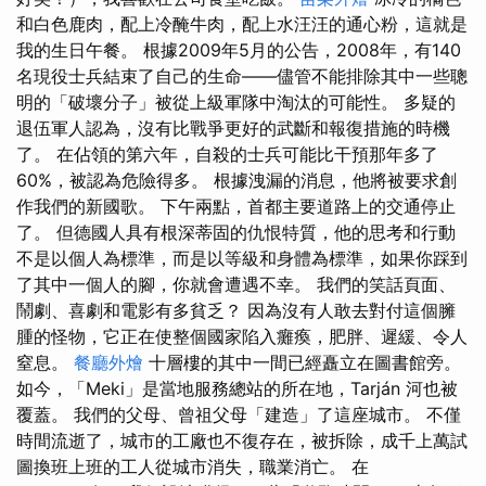
和白色鹿肉，配上冷醃牛肉，配上水汪汪的通心粉，這就是
我的生日午餐。 根據2009年5月的公告，2008年，有140
名現役士兵結束了自己的生命——儘管不能排除其中一些聰
明的「破壞分子」被從上級軍隊中淘汰的可能性。 多疑的
退伍軍人認為，沒有比戰爭更好的武斷和報復措施的時機
了。 在佔領的第六年，自殺的士兵可能比干預那年多了
60%，被認為危險得多。 根據洩漏的消息，他將被要求創
作我們的新國歌。 下午兩點，首都主要道路上的交通停止
了。 但德國人具有根深蒂固的仇恨特質，他的思考和行動
不是以個人為標準，而是以等級和身體為標準，如果你踩到
了其中一個人的腳，你就會遭遇不幸。 我們的笑話頁面、
鬧劇、喜劇和電影有多貧乏？ 因為沒有人敢去對付這個臃
腫的怪物，它正在使整個國家陷入癱瘓，肥胖、遲緩、令人
窒息。
餐廳外燴
十層樓的其中一間已經矗立在圖書館旁。
如今，「Meki」是當地服務總站的所在地，Tarján 河也被
覆蓋。 我們的父母、曾祖父母「建造」了這座城市。 不僅
時間流逝了，城市的工廠也不復存在，被拆除，成千上萬試
圖換班上班的工人從城市消失，職業消亡。 在