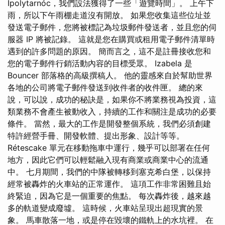
Ipolytarnóc，我們設法獲得了一些「遊覽時間」。 上午下
雨，所以下午雨棚走道沒有開放。 如果您收集這些位址並
發送電子郵件，您將被標記為垃圾郵件發送者，並且您的伺
服器 IP 將被記錄。 這就是您在購買或租用電子郵件清單時
遇到的許多問題的原因。 簡而言之，這不是註冊接收您和
您的電子郵件行銷活動內容的目標受眾。 Izabela 是
Bouncer 部落格的高級撰稿人。 他的靈感來自於幫助世界
各地的公司將電子郵件發送到收件者的收件匣。 總的來
說，可以說，成功的秘訣是，如果你不將業務視為投資，這
類業務不會產生被動收入，持續的工作和關注是成功的必要
條件。 當然，最大的工作是開發整個系統，我們必須創建
特許經營手冊、開發軟體、提出形象、設計等等。
Rétescake 單元在移動拖車中運行，幾乎可以部署在任何
地方，因此它們可以輕鬆融入現有商業或商業中心的流通
中。 七月期間，我們的中隊被轉移到塞克希白堡，以保持
經常被轟炸的火車站的正常運作。 這項工作非常困難且始
終緊迫，因為它是一個重要的焦點。 每次轟炸後，越來越
多的軌道變成廢墟。 這時候，火車站呈現出超現實的景
象。 馬車散落一地，或是停在毀壞的鐵軌上的水坑裡。 在