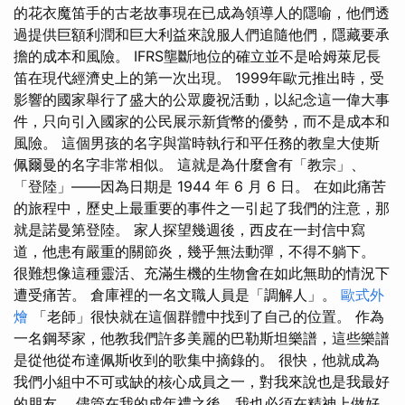
的花衣魔笛手的古老故事現在已成為領導人的隱喻，他們透
過提供巨額利潤和巨大利益來說服人們追隨他們，隱藏要承
擔的成本和風險。 IFRS壟斷地位的確立並不是哈姆萊尼長
笛在現代經濟史上的第一次出現。 1999年歐元推出時，受
影響的國家舉行了盛大的公眾慶祝活動，以紀念這一偉大事
件，只向引入國家的公民展示新貨幣的優勢，而不是成本和
風險。 這個男孩的名字與當時執行和平任務的教皇大使斯
佩爾曼的名字非常相似。 這就是為什麼會有「教宗」、
「登陸」——因為日期是 1944 年 6 月 6 日。 在如此痛苦
的旅程中，歷史上最重要的事件之一引起了我們的注意，那
就是諾曼第登陸。 家人探望幾週後，西皮在一封信中寫
道，他患有嚴重的關節炎，幾乎無法動彈，不得不躺下。
很難想像這種靈活、充滿生機的生物會在如此無助的情況下
遭受痛苦。 倉庫裡的一名文職人員是「調解人」。
歐式外
燴
「老師」很快就在這個群體中找到了自己的位置。 作為
一名鋼琴家，他教我們許多美麗的巴勒斯坦樂譜，這些樂譜
是從他從布達佩斯收到的歌集中摘錄的。 很快，他就成為
我們小組中不可或缺的核心成員之一，對我來說也是我最好
的朋友。 儘管在我的成年禮之後，我也必須在精神上做好