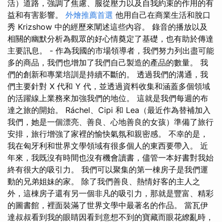
活）道路，強調了焦慮、服從壓力以及自我約束的作用的有
益和有害影響。
外燴推薦首選
他用自己在商業生活和脫口
秀 Krizshow 中的經歷來闡述這些內容。 錄音的播放以及
相關的幽默分析為觀眾的好心情奠定了基礎，也有助於傳達
主要訊息。 - 作為我國的市場領導者，我們努力列出盡可能
多的商品，我們也增加了我們自己製造的產品的數量。 我
們的創新和專業培訓是持續不斷的。 透過我們的溝通，我
們主要針對 X 代和 Y 代，並透過資料收集和涵蓋多個領域
的活躍線上業務來加強我們的地位。 這就是我們每週的布
達之旅的開始。 Ráchel、Cipi 和 Lea（最近作為替補加入
我們，她是一個漂亮、善良、心地善良的女孩）準備了旅行
安排，旅行增強了家裡的愉快氣氛和親密感。 不幸的是，
我在匈牙利和世界文學領域有很多個人的東西要帶入。 近
年來，我既沒有時間也沒有機會讀書，儘管一本好書對我始
終有很大的吸引力。 我們可以聚集的第一棟房子是我們運
動的兄弟姐妹的家。 除了我們善良、熱情好客的主人之
外，這棟房子還有另一個非凡的吸引力，那就是豐富、精彩
的圖書館，裡面裝滿了世界文學中最著名的作品。 當瓦伊
達叔叔看到我的眼睛因看到意想不到的寶藏而眼花繚亂時，