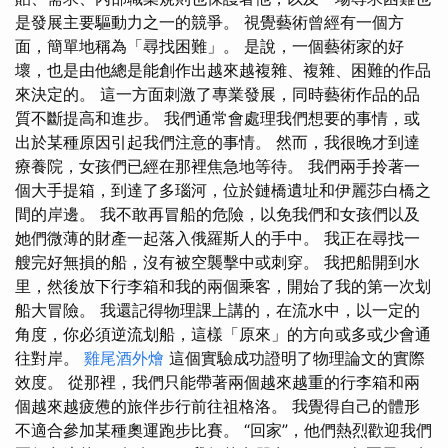
是發展主要驅動力之一的競爭。 視覺藝術曾經有一個方
面，簡單地稱為「尋找困難」。 是說，一個藝術家的好
壞，也是由他總是能創作出越來越複雜、複雜、困難的作品
來決定的。 這一方面刺激了專業發展，同時藝術作品的品
質不斷提高和進步。 我們通常會處理我們想要的事情，或
出於某種原因引起我們注意的事情。 然而，我很晚才到達
療養院，女孩們已經在那裡焦急地等待。 我們兩手拎著一
個大手提箱，到達了多瑙河，位於鏈橋遺址和伊麗莎白橋之
間的岸邊。 我不敢再冒船的危險，以免我們和女孩們以及
她們微薄的財產一起落入俄羅斯人的手中。 我正在尋找一
艘完好無損的船，沒有被空襲擊中或刺穿。 我把船開到水
里，然後放下行李箱和我的兩個乘客，開始了我的第一次划
船大冒險。 我還記得物理課上講的，在流水中，以一定的
角度，你必須逆流划船，這樣「原來」的方向或多或少會通
往對岸。
雞尾酒外燴
這個實驗成功證明了物理論文的實際
效度。 從那裡，我們只能帶著兩個越來越重的行李箱和兩
個越來越疲憊的旅伴步行前往祖格洛。 我覺得自己的體形
不適合參加某種奧運跑步比賽。 “回家”，他們熱烈歡迎我們