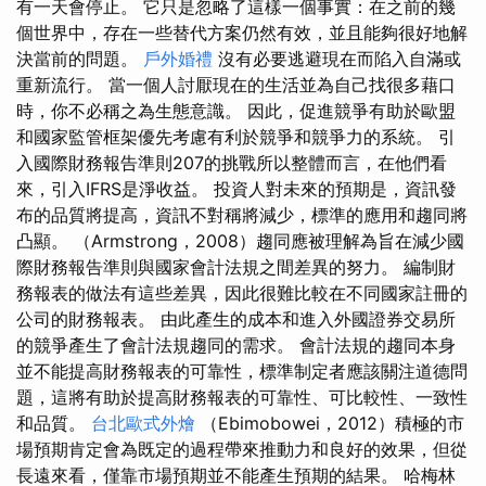
有一天會停止。 它只是忽略了這樣一個事實：在之前的幾
個世界中，存在一些替代方案仍然有效，並且能夠很好地解
決當前的問題。
戶外婚禮
沒有必要逃避現在而陷入自滿或
重新流行。 當一個人討厭現在的生活並為自己找很多藉口
時，你不必稱之為生態意識。 因此，促進競爭有助於歐盟
和國家監管框架優先考慮有利於競爭和競爭力的系統。 引
入國際財務報告準則207的挑戰所以整體而言，在他們看
來，引入IFRS是淨收益。 投資人對未來的預期是，資訊發
布的品質將提高，資訊不對稱將減少，標準的應用和趨同將
凸顯。 （Armstrong，2008）趨同應被理解為旨在減少國
際財務報告準則與國家會計法規之間差異的努力。 編制財
務報表的做法有這些差異，因此很難比較在不同國家註冊的
公司的財務報表。 由此產生的成本和進入外國證券交易所
的競爭產生了會計法規趨同的需求。 會計法規的趨同本身
並不能提高財務報表的可靠性，標準制定者應該關注道德問
題，這將有助於提高財務報表的可靠性、可比較性、一致性
和品質。
台北歐式外燴
（Ebimobowei，2012）積極的市
場預期肯定會為既定的過程帶來推動力和良好的效果，但從
長遠來看，僅靠市場預期並不能產生預期的結果。 哈梅林