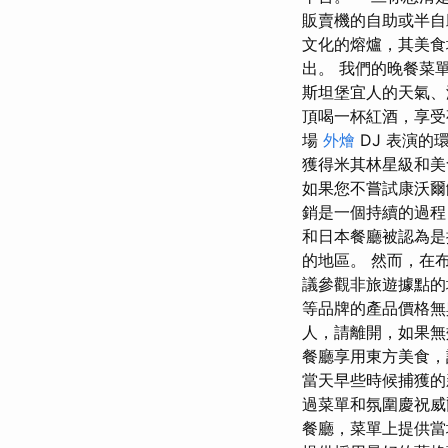
販賣機的自助或半自
文化的熔爐，其美食
出。 我們的晚餐菜單包
斯坦堡宜人的天氣、
頂喝一杯紅酒，享受
場
外燴
DJ 表演的
獲得米其林星級和美
如果您不嘗試康沃爾
銷是一個持續的過程
和日本餐廳被認為是
的地區。 然而，在
議參觀非旅遊據點的地區
等品牌的產品價格無
人，請離開，如果無
餐廳享用東方美食，
當天早些時候捕獲的
過菜單和氛圍慶祝威
餐廳，菜單上提供當地