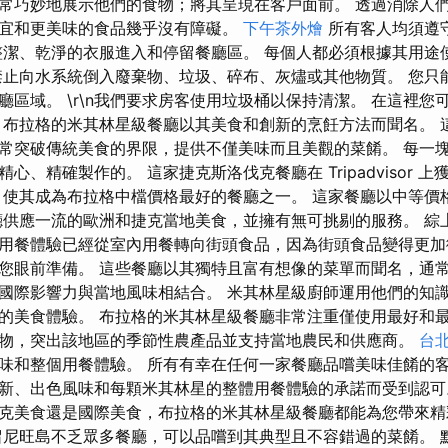
常巧妙地展示他們的食物；將其呈現在客戶面前。 透過消除人
宜和更美味的食品幾乎沒有障礙。
下午茶外燴
所有客人均須遵
整潔、乾淨的衣服進入和停留餐廳區。 每個人都必須根據其用途
禁止向水系統倒入廢棄物、垃圾、碎布、灰燼或其他物質。 您只
廳區域。 \r\n我們要求房客使用垃圾桶以保持清潔。 在這裡您
 布拉格的米其林星級餐廳以其美食和創新的烹飪方法而聞名。 
常突破傳統美食的界限，提供不僅美味而且美觀的菜餚。 每一
、精確製作的。 這家捷克斯洛伐克餐廳在 Tripadvisor 上獲得
使其成為布拉格中檔價格最好的餐廳之一。 這家餐廳以中等價
廳供應一流的歐洲和捷克當地美食，並擁有無可挑剔的服務。 綜
用餐體驗已經從室內用餐轉向街頭食品，因為街頭食品變得更加
您眼前準備。 這些餐廳以其獨特且富有想像的菜單而聞名，通
國際影響力與當地風味相結合。 米其林星級廚師運用他們的知
的美食體驗。 布拉格的米其林星級餐廳非常注重僅使用最好和最
物，突出該地區的季節性農產品並支持當地農民和供應商。
台
味和整個用餐體驗。 所有有幸在任何一家餐廳品嚐美味佳餚的客
新、出色風味和每顆米其林星的整體用餐體驗的承諾而受到認可
克美食還是國際美食，布拉格的米其林星級餐廳都能為您帶來精
留尼旺島不乏眾多餐廳，可以品嚐到其典型且不容錯過的菜餚。 