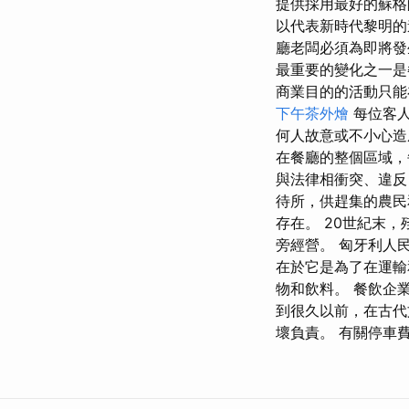
提供採用最好的蘇格
以代表新時代黎明的
廳老闆必須為即將發
最重要的變化之一是
商業目的的活動只能
下午茶外燴
每位客人
何人故意或不小心造
在餐廳的整個區域，
與法律相衝突、違反
待所，供趕集的農民
存在。 20世紀末，
旁經營。 匈牙利人
在於它是為了在運輸
物和飲料。 餐飲企
到很久以前，在古代
壞負責。 有關停車