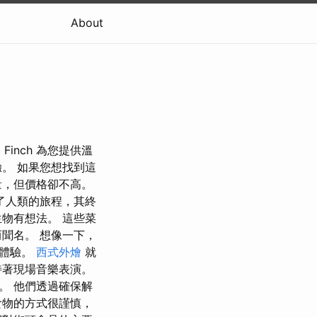
About
Finch 為您提供溫
。 如果您想找到這
量，但價格卻不高。
，開啟了人類的旅程，其終
物有想法。 這些菜
聞名。 想像一下，
的體驗。
西式外燴
就
待著現場音樂表演。
。 他們透過確保解
食物的方式很謹慎，