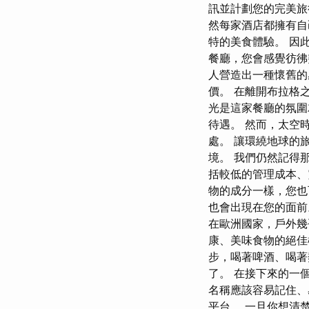
訊並計劃您的完美旅
然每家酒店都擁有自
特的美食體驗。 因此，
餐廳，您會感覺彷
人營造出一種懷舊的感覺
價。 在離開布拉格
光是這家餐廳的氛圍
待遇。 然而，太空
處。 讓環繞地球的
境。 我們仍然記得
括較低的管理成本、
物的成分一樣，您也
也會出現在您的面
在歐洲國家，戶外幾
康、美味食物的絕佳
步，喝著啤酒、喝著
了。 在接下來的一
名稱應該容易記住、
平台。 一旦你想清