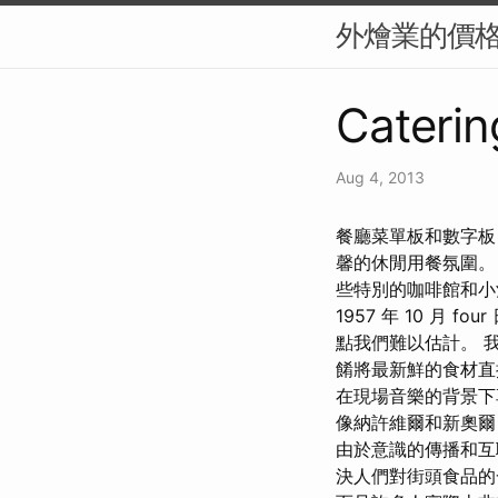
外燴業的價
Caterin
Aug 4, 2013
餐廳菜單板和數字板 如
馨的休閒用餐氛圍。
些特別的咖啡館和小
1957 年 10 月 
點我們難以估計。 
餚將最新鮮的食材直
在現場音樂的背景下
像納許維爾和新奧爾
由於意識的傳播和互
決人們對街頭食品的