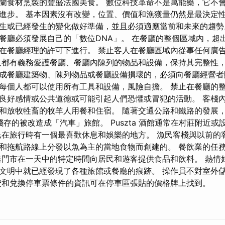
蘭食材烹製的豐盛法國美食。 數位科技革命不是萬能藥，它不
進步。 基本因素沒有改變，位置、價值和漁獲量仍然是最決定性
生或已經發生的變化做好準備，並且必須適應當前和未來的趨勢
餐廳必須發展自己的「數位DNA」。 在餐廳的整個區域內，超
在餐廳經理的許可下進行。 禁止客人在餐廳區域內從事任何廣
都有義務愛護餐廳、餐廳內陳列的物品和設備，保持其完整性，
成餐廳建築物、陳列物品或餐廳設備損壞的，必須向餐廳經營者
每個人都可以使用所有工具和設備，風險自擔。 禁止在餐廳的
良好感情或公共道德或可能引起人們恐懼​​或冒犯的活動。 客棧
和放牧牲畜的牧羊人用餐和住宿。 隨著交通公路和鐵路的發展
殘存的被改造成「汽車」旅館。 Puszta 酒館通常在村莊附近
民在旅行時有一個最喜歡休息和娛樂的地方。 漁民客棧與以前的
和拖航路線上分發以魚為主的當地食物而創建的。 餐飲業的任
業門市在一天中的特定時間向居民和遊客提供食品和飲料。 熱情
文明中就已經發現了各種旅館或餐廳的痕跡。 操作員不對室外
費和兌換停車票條件的資訊可在停車區張貼的價格牌上找到。