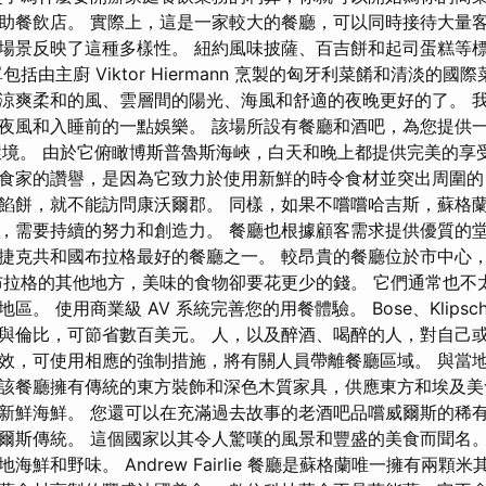
助餐飲店。 實際上，這是一家較大的餐廳，可以同時接待大量客
場景反映了這種多樣性。 紐約風味披薩、百吉餅和起司蛋糕等
括由主廚 Viktor Hiermann 烹製的匈牙利菜餚和清淡的國
涼爽柔和的風、雲層間的陽光、海風和舒適的夜晚更好的了。 
夜風和入睡前的一點娛樂。 該場所設有餐廳和酒吧，為您提供
環境。 由於它俯瞰博斯普魯斯海峽，白天和晚上都提供完美的享受。 
食家的讚譽，是因為它致力於使用新鮮的時令食材並突出周圍的
餡餅，就不能訪問康沃爾郡。 同樣，如果不嚐嚐哈吉斯，蘇格蘭
，需要持續的努力和創造力。 餐廳也根據顧客需求提供優質的堂
捷克共和國布拉格最好的餐廳之一。 較昂貴的餐廳位於市中心
布拉格的其他地方，美味的食物卻要花更少的錢。 它們通常也不
。 使用商業級 AV 系統完善您的用餐體驗。 Bose、Klipsch、S
與倫比，可節省數百美元。 人，以及醉酒、喝醉的人，對自己
效，可使用相應的強制措施，將有關人員帶離餐廳區域。 與當地人一
該餐廳擁有傳統的東方裝飾和深色木質家具，供應東方和埃及美
新鮮海鮮。 您還可以在充滿過去故事的老酒吧品嚐威爾斯的稀有
爾斯傳統。 這個國家以其令人驚嘆的風景和豐盛的美食而聞名
海鮮和野味。 Andrew Fairlie 餐廳是蘇格蘭唯一擁有兩顆