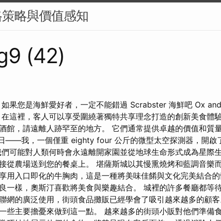
格策略與價值感知
g9 (42)
果您是海鮮愛好者，一定不能錯過 Scrabster 海鮮吧 Ox and 
 在這裡，客人可以享受圍繞著獨特共享理念打造的創新美食體驗
酒館，請遠離人跡罕至的地方。 它們通常提供卓越的價值和質
four 日——我，一個僅重 eighty four 公斤的微型太空探測器
我們可能對人類何時會永遠離開家園並從地球生命形式成為星際生
接從農場送到您的餐桌上。 堪薩斯城以其慢熏燒烤和藍調音樂而
享用入口即化的牛胸肉，這是一種將美味佳餚與文化完美結合
良一樣，奧斯汀喜歡將美食與樂趣結合。 城裡的許多餐廳都等
聯網的廣泛使用，街頭食品攤販已經學會了吸引越來越多的顧客
一些主要擔憂來做到這一點。 越來越多的街頭小販對他們準備