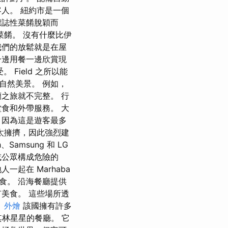
人。 紐約市是一個
標誌性菜餚脫穎而
際菜餚。 沒有什麼比伊
我們的放鬆就是在屋
一邊用餐一邊欣賞現
Field 之所以能
自然美景。 例如，
之旅就不完整。 行
食和外帶服務。 大
，因為這是遊客最多
太擁擠，因此強烈建
amsung 和 LG
或公眾構成危險的
起在 Marhaba
食。 沿海餐廳提供
美食。 這些場所透
。
外燴
該國擁有許多
米其林星星的餐廳。 它