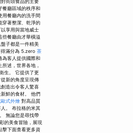
們對街頭食品的主要
守餐廳區域的秩序和
使用餐廳內的洗手間
能穿著整潔、乾淨的
可以享用與當地威士
這些餐廳由才華橫溢
塊盤子都是一件精美
滿分為 5.zero
茶
格為客人提供國際和
上所述，世界各地，
衛生。 它提供了更
常從新的角度呈現傳
識創造出令客人驚喜
新鮮的食材。 他們
北歐式外燴
對高品質
人。 布拉格的米其
。 無論您是尋找帶
彩的美食冒險，展現
點擊下面查看更多資