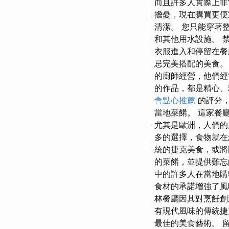
而且許多人實際上非
擔憂，現在購買更便
清潔。 您只能穿著
和其他用水設施。 
衣服進入和停留在餐
忌完美搭配的美食。
的廚師經營，他們經
的作品，都是精心、精心
會點心推薦
的評分，
當地菜餚。 這家餐
尤其是歐洲，人們的
多的選擇，食物就在
統的捷克美食，或將
的菜餚，並提供難忘
中的許多人在當地購
食材的承諾增強了風
林餐廳因其對烹飪創
有現代風味的傳統捷
最佳的美食藝術。 