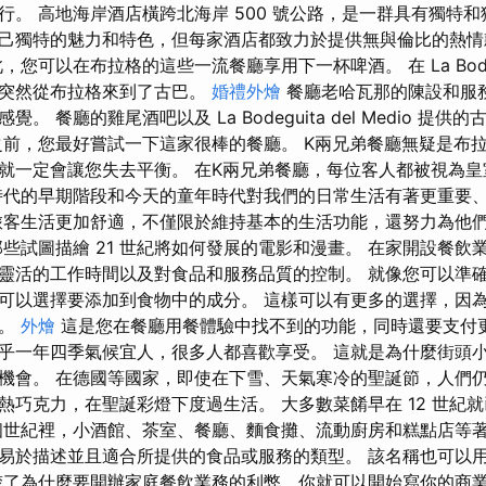
行。 高地海岸酒店橫跨北海岸 500 號公路，是一群具有獨特和
己獨特的魅力和特色，但每家酒店都致力於提供無與倫比的熱情
您可以在布拉格的這些一流餐廳享用下一杯啤酒。 在 La Bodeguit
彿突然從布拉格來到了古巴。
婚禮外燴
餐廳老哈瓦那的陳設和服
。 餐廳的雞尾酒吧以及 La Bodeguita del Medio 提
之前，您最好嘗試一下這家很棒的餐廳。 K兩兄弟餐廳無疑是布
就一定會讓您失去平衡。 在K兩兄弟餐廳，每位客人都被視為
時代的早期階段和今天的童年時代對我們的日常生活有著更重要
旅客生活更加舒適，不僅限於維持基本的生活功能，還努力為他
那些試圖描繪 21 世紀將如何發展的電影和漫畫。 在家開設餐飲
靈活的工作時間以及對食品和服務品質的控制。 就像您可以準
可以選擇要添加到食物中的成分。 這樣可以有更多的選擇，因
前。
外燴
這是您在餐廳用餐體驗中找不到的功能，同時還要支付更
乎一年四季氣候宜人，很多人都喜歡享受。 這就是為什麼街頭
機會。 在德國等國家，即使在下雪、天氣寒冷的聖誕節，人們
熱巧克力，在聖誕彩燈下度過生活。 大多數菜餚早在 12 世紀
個世紀裡，小酒館、茶室、餐廳、麵食攤、流動廚房和糕點店等著
易於描述並且適合所提供的食品或服務的類型。 該名稱也可以
楚了為什麼要開辦家庭餐飲業務的利弊，你就可以開始寫你的商業