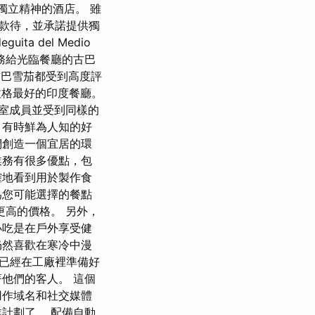
獨立精神的酒店。 雖
款待，並承諾提供獨
a del Medio
務給光臨餐廳的古巴
供的古巴雪茄都受到高度評
拉格最好的印度餐廳。
皇室成員並受到同樣的
、有時鮮為人知的好
們創造一個宜居的環
業務有很多優點，包
確地看到用於製作食
為您可能選擇的餐點
高的價格。 另外，
小吃是在戶外享受健
仍然喜歡在寒冷中漫
就已經在工廠裡準備好
他們的客人。 這個
用作域名和社交媒體
計劃了。 配備自動