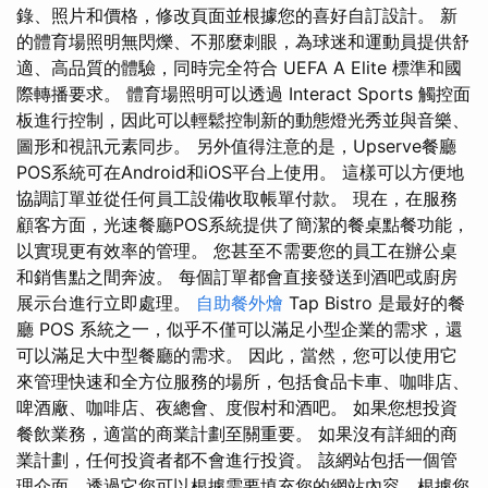
錄、照片和價格，修改頁面並根據您的喜好自訂設計。 新
的體育場照明無閃爍、不那麼刺眼，為球迷和運動員提供舒
適、高品質的體驗，同時完全符合 UEFA A Elite 標準和國
際轉播要求。 體育場照明可以透過 Interact Sports 觸控面
板進行控制，因此可以輕鬆控制新的動態燈光秀並與音樂、
圖形和視訊元素同步。 另外值得注意的是，Upserve餐廳
POS系統可在Android和iOS平台上使用。 這樣可以方便地
協調訂單並從任何員工設備收取帳單付款。 現在，在服務
顧客方面，光速餐廳POS系統提供了簡潔的餐桌點餐功能，
以實現更有效率的管理。 您甚至不需要您的員工在辦公桌
和銷售點之間奔波。 每個訂單都會直接發送到酒吧或廚房
展示台進行立即處理。
自助餐外燴
Tap Bistro 是最好的餐
廳 POS 系統之一，似乎不僅可以滿足小型企業的需求，還
可以滿足大中型餐廳的需求。 因此，當然，您可以使用它
來管理快速和全方位服務的場所，包括食品卡車、咖啡店、
啤酒廠、咖啡店、夜總會、度假村和酒吧。 如果您想投資
餐飲業務，適當的商業計劃至關重要。 如果沒有詳細的商
業計劃，任何投資者都不會進行投資。 該網站包括一個管
理介面，透過它您可以根據需要填充您的網站內容，根據您