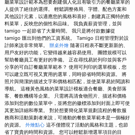
廳菜單設計範本為想要創建個人化且有吸引力的餐廳菜單的
人提供了絕佳的選擇。 輕鬆調整佈局、字體、配色方案和
其他設計元素，以適應您的風格和喜好，創建真正獨特的飲
料菜單，反映您的個性和品味。 我負責薪資管理，並與
tamigo 一起節省了大量時間。 我只是將付款數據從
tamigo 匯出到他們的工資系統。 Tamigo 日程管理對於設
計師來說非常簡單。
辦桌外燴
隨著日程表不斷更新新的、
用戶友好的功能，它變得越來越容易使用。 團體規模可以
幫助餐廳員工有更好的準備。 正在尋找易於列印並與客戶
分享的可自訂餐廳菜單範本？ 使用可列印的選單模板，您
可以建立既可視又實用的選單，同時節省時間和資源。 將
照片與簡潔的描述文字和價格相匹配，並使菜單易於閱讀和
導航。 這種黃色風格的菜單設計模板適合餐廳、美食部落
客、餐飲機構等企業。 只需將高清食物照片、描述和價格
添加到您的數位菜單中，並將您的徽標添加到封面上即可使
其更加詳細和專業。 對於想要簡化菜單規劃流程的餐飲服
務商和活動策劃者來說，可捲動的餐飲菜單範本是一個極好
的資源。
外燴點心
這不僅體現了活動的風格和主題，也節
省了寶貴的時間和資源。 您可以輕鬆新增選單項目的目