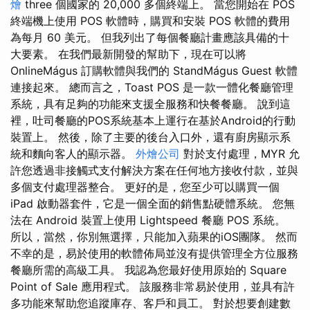
燴
three 個國家的 20,000 多個終端上。 當您開始在 POS
終端機上使用 POS 軟體時，購買和安裝 POS 軟體的費用
為每月 60 美元。 但我列出了每個餐廳計畫應該具備的十
大要素。 在我們最新開發的幫助下，現在可以將
OnlineMágus 訂購軟體與我們的 StandMágus Guest 軟體
連接起來。 總而言之，Toast POS 是一款一體化餐廳管理
系統，具有足夠的功能來支援全服務和快餐餐廳。 說到這
裡，吐司餐廳的POS系統基本上運行在基於Android的行動
裝置上。 然後，除了主要的後台入口外，還有廚房顯示系
統和麵向客人的顯示器。
外燴公司
對於支付處理，MYR 允
許您透過非接觸式支付解決方案在任何地方接收付款，並與
多個支付處理器整合。 更好的是，您至少可以購買一個
iPad 啟動器套件，它是一個全面的銷售點硬體系統。 您無
法在 Android 裝置上使用 Lightspeed 餐廳 POS 系統。
所以，當然，你別無選擇，只能加入蘋果的iOS團隊。 然而
不幸的是，易於使用的軟體佈局並沒有提供管理全方位服務
餐廳所需的高級工具。 我認為您最好使用原始的 Square
Point of Sale 應用程式。 該服務非常易於使用，並具有許
多功能來幫助您追蹤庫存、客戶和員工。 對於想要創建數