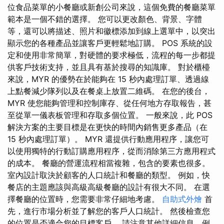
位食品菜單的小餐廳或新創公司來說，這個免費的餐廳菜單
範本是一個不錯的選擇。 您可以更改顏色、背景、字體
等，還可以將描述、照片和徽標添加到線上選單中，以突出
顯示您的各種產品並讓客戶更輕鬆地訂購。 POS 系統的設
定和使用非常簡單，對硬體的要求極低，流程的每一步都提
供客戶技術支持，並且具有基於搜尋的知識庫。 對於櫃檯
來說，MYR 的優勢在於能夠在 15 秒內處理訂單、透過線
上點餐減少隊列以及在餐桌上放置二維碼。 在您的後台，
MYR 使您能夠管理和控制庫存、從任何地方存取報告，甚
至從單一儀表板管理和存取多個位置。 一般來說，此 POS
解決方案的主要目標是在更快的時間內銷售更多產品（在
15 秒內處理訂單）。 MYR 還提供行動應用程序，讓您可
以使用獨特的行動訂購應用程序，從而消除第三方應用程式
的成本。 餐廳的營運流程相當複雜，包含的要素也很多。
室內設計取決於顧客的人口統計和餐廳的類型。 例如，快
餐店的主題應該與高級高級餐廳的設計有很大不同。 在選
擇餐廳的位置時，您需要非常仔細地考慮。
自助式外燴
首
先，進行市場分析並了解您的客戶人口統計。 然後檢查您
的位置是否適合您的目標客戶。 請注意其他詳細信息，例