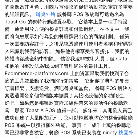
的圖像為其著色，用圖片宣傳您的促銷活動並設定許多重要
的詳細資訊。
辦桌外燴
該餐廳 POS 系統還可透過名為
Toast Go 的獨特行動裝置存取。 它基本上是一種手持設
備，通常用於方便的餐桌訂購和付款過程。 在本文中，我
們將向您展示如何為您的餐廳撰寫出色的商業計劃。 僅第
一次需要訪客註冊，之後系統透過使用使用者名稱和密碼登
入來識別我們的訪客。 如果他有權享受常客折扣，我們的
軟體將從總金額中扣除。 儘管我遠非技術人員，但 Cata
和他的同事設法為我找到了管理網站的最佳工具。
Ecommerce-platforms.com 上的資源幫助我們找到了合
適的工具並啟動了我們的行銷策略。 它超越了典型的餐桌
訂購框架，支援送貨、酒吧餐桌和堂食。 餐廳 POS 解決方
案透過開發多個前端版本擴展了其接收設備的多功能性。
好吧，如果您是那種欣賞附加組件帶來的靈活性的餐廳老
闆，那麼 Toast A POS 值得一試。 多年來，其開發人員已
成功創建了大量附加元件，您可以輕鬆地將它們整合到餐廳
POS 系統中以獲得額外功能。 事實上，成千上萬的餐廳老
闆已經非常喜歡它，餐廳 POS 系統已安裝在 ninety
桃園外