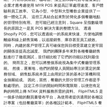
企業才應考慮使用 MYR POS 來提高訂單處理速度、客戶體
驗和員工效率。 它為小型、中型和大型餐飲企業提供了一
個一體化工具。 這些工具結合起來對於簡化多個餐廳地點
的管理特別有用。 您可能已經注意到，Square 呈指數級增
長的原因之一是其 POS 解決方案的整體方法。 透過
Shopify POS，您可以透過統一的系統來快速、方便地調整
離線和線上銷售策略，以追蹤銷售、庫存甚至員工績效。
同時，內建的客戶管理工具可確保您與目標受眾建立更牢固
的關係並提高忠誠度。 我們的團隊多年來對各種餐廳銷售
點進行了徹底測試，並仔細比較了它們的功能以找到最佳
的。 簡而言之，您可以將整個系統視為集中式餐廳管理系
統。 然後，逐漸地，他們的開發人員開始專注於選定的業
務領域。 銷售點系統本質上由用於計算的基本計算機和現
金抽屜組成。 因此，當然，餐廳的大部分管理工作都是手
動處理的。 設定工作日的開始時間和寬限期，以便您有足
夠的時間上傳 NTAK 資料服務所需的資料。 FlipHTML5 是
一個多功能的翻頁書發布平台，為使用者提供適用於各種設
計專案（包括餐廳菜單）的各種設計範本。 FlipHTML5 餐