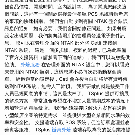
如食品價格、開放時間、室內設計等。 為了幫助您解決這
個問題，這裡有一個關於選擇最佳餐廳 POS 系統時應考慮
的事項的快速指南。 我們會自動收到有關 NTAK 整合錯誤
訊息的通知，如有必要，我們會開始修正問題。 如果餐廳
設定出現問題，我們將向該場所的管理員發送電子郵件訊
息。 您可以在管理介面的 NTAK 部分將 Cetli 連接到
NTAK 系統。 這是一個多步驟、複雜的過程，已為此準備
了官方支援資料（請參閱下面的連結），我們可以為您提供
協助。
外燴服務
在管理介面的 NTAK 設定中，您可以隱藏
未使用的 NTAK 類別，這樣您就不必每次都捲動整個清
單。 經過適當的設定後，Cetli會在後台自動將所有資料傳
送到NTAK系統，無需人工幹預。 我所要做的就是接受工作
人員已經同意的事情，這真是太棒了。 TSplus 提供可擴展
的解決方案，非常適合希望在不增加大量前期成本的情況下
增加營運的精品飯店。 我們的遠端存取解決方案旨在適應
小型飯店企業的特定需求，並提供與大型企業相同水準的效
率和安全性。 支援遠端存取 POS 系統，促進訂單處理並改
善賓客服務。 TSplus
辦桌外燴
遠端存取為您的飯店業務提