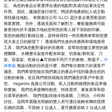
忘。 為您的食品企業選擇合適的地點對其成功起著決定性
作用。 因此，建議您進行研究、聘請房地產經紀人或主動
尋找最佳地點。 有限責任公司 (LLC) 是許多企業受歡迎的
商業實體。 另外，透過見面和了解對方，餐飲服務商可能
會更傾向於不遺餘力地給您和您的客人留下深刻的印象。
當您的婚禮計劃就位後，是時候尋找一些供應商來幫助您實
現大喜之日的願望了！ 透過我們先進的供應商和場地搜尋
工具，我們為您配對最好的供應商，並幫助您建立夢想的婚
禮團隊。 水槽瀝水架套件配有杯架、切菜板/餅乾架、刀
架、容器架、乾燥台▲可容納不同尺寸的食物，附蓋子...
外
燴餐廳
無論活動的目的是什麼，我們每次都致力於讓客戶
滿意。 我們希望您能在我們廣泛的產品中找到最適合您的
活動的食物，並且我們很快就能在我們滿意的客戶中歡迎
您。 Veganita 負責公司活動、私人活動和婚禮的食品準備
和實施。 我們也承接獨特創意、特殊需求、素食菜單和節
日菜單的創作。 我們現點現做冷熱菜餚、三明治、小吃和
沙拉。 這間早晨陽光明媚的雙人房可通往裝飾有獨特質樸
石牆的花園，可容納 2 位成人，還可擴展容納 2 位成人或