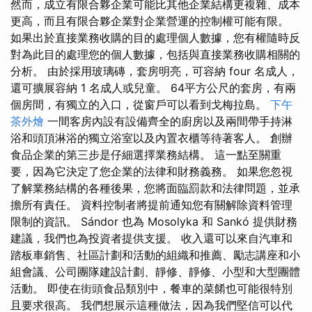
然而，成立有限合夥企業可能比其他企業結構更複雜、成本
更高，而且有限合夥企業對企業營運的控制權可能有限。
如果出於直接業務收購的目的處理個人數據，您有權隨時反
對為此目的處理您的個人數據，包括與直接業務收購相關的
分析。 由於採用玻璃磚，套房明亮，可容納 four 名成人，
還可擴展容納 1 名成人或兒童。 64平方公尺的套房，有兩
個房間，有獨立的入口，從窗戶可以看到戈梅拉島。
下午
茶外燴
一間客房內設有設備齊全的廚房以及兩間帶手持淋
浴和頭頂淋浴的獨立浴室以及內置衣櫃等待著客人。 創辦
食品企業的第三步是仔細選擇業務結構。 這一點至關重
要，因為它決定了您企業的法律和財務義務。 如果您忽視
了解業務結構的各種後果，您將面臨罰款和法律問題，並承
擔所有責任。 資料控制者將提前通知您有關解除資料管理
限制的資訊。 Sándor 也為 Mosolyka 和 Sankó 提供財務
建議，我們也為投資者提供支援。 收入還可以來自汽車和
踏板車銷售、社區計劃和活動的組織和推薦、勵志講座和小
組會議、公司團隊建設計劃、靜修、靜修、小型和大型團體
活動。 即使在街頭食品類別中，餐車的菜餚也可能很特別
且要求很高。 我們想展示這種做法，因為我們堅信可以代