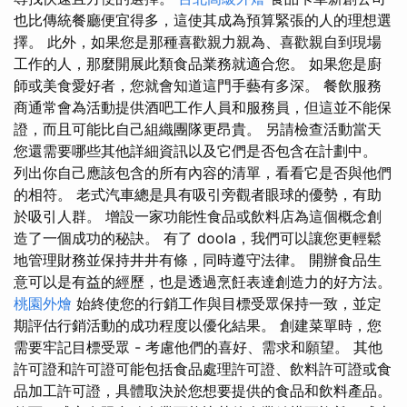
也比傳統餐廳便宜得多，這使其成為預算緊張的人的理想選
擇。 此外，如果您是那種喜歡親力親為、喜歡親自到現場
工作的人，那麼開展此類食品業務就適合您。 如果您是廚
師或美食愛好者，您就會知道這門手藝有多深。 餐飲服務
商通常會為活動提供酒吧工作人員和服務員，但這並不能保
證，而且可能比自己組織團隊更昂貴。 另請檢查活動當天
您還需要哪些其他詳細資訊以及它們是否包含在計劃中。
列出你自己應該包含的所有內容的清單，看看它是否與他們
的相符。 老式汽車總是具有吸引旁觀者眼球的優勢，有助
於吸引人群。 增設一家功能性食品或飲料店為這個概念創
造了一個成功的秘訣。 有了 doola，我們可以讓您更輕鬆
地管理財務並保持井井有條，同時遵守法律。 開辦食品生
意可以是有益的經歷，也是透過烹飪表達創造力的好方法。
桃園外燴
始終使您的行銷工作與目標受眾保持一致，並定
期評估行銷活動的成功程度以優化結果。 創建菜單時，您
需要牢記目標受眾 - 考慮他們的喜好、需求和願望。 其他
許可證和許可證可能包括食品處理許可證、飲料許可證或食
品加工許可證，具體取決於您想要提供的食品和飲料產品。