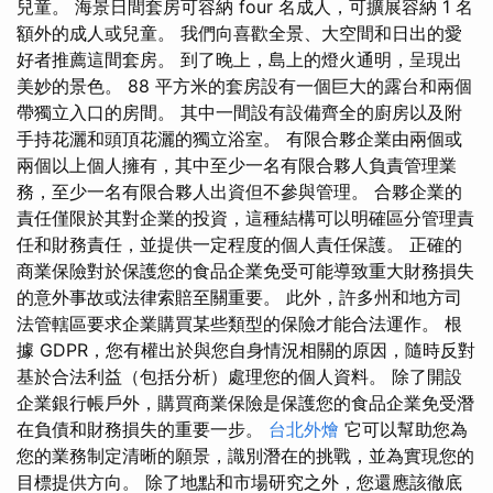
兒童。 海景日間套房可容納 four 名成人，可擴展容納 1 名
額外的成人或兒童。 我們向喜歡全景、大空間和日出的愛
好者推薦這間套房。 到了晚上，島上的燈火通明，呈現出
美妙的景色。 88 平方米的套房設有一個巨大的露台和兩個
帶獨立入口的房間。 其中一間設有設備齊全的廚房以及附
手持花灑和頭頂花灑的獨立浴室。 有限合夥企業由兩個或
兩個以上個人擁有，其中至少一名有限合夥人負責管理業
務，至少一名有限合夥人出資但不參與管理。 合夥企業的
責任僅限於其對企業的投資，這種結構可以明確區分管理責
任和財務責任，並提供一定程度的個人責任保護。 正確的
商業保險對於保護您的食品企業免受可能導致重大財務損失
的意外事故或法律索賠至關重要。 此外，許多州和地方司
法管轄區要求企業購買某些類型的保險才能合法運作。 根
據 GDPR，您有權出於與您自身情況相關的原因，隨時反對
基於合法利益（包括分析）處理您的個人資料。 除了開設
企業銀行帳戶外，購買商業保險是保護您的食品企業免受潛
在負債和財務損失的重要一步。
台北外燴
它可以幫助您為
您的業務制定清晰的願景，識別潛在的挑戰，並為實現您的
目標提供方向。 除了地點和市場研究之外，您還應該徹底