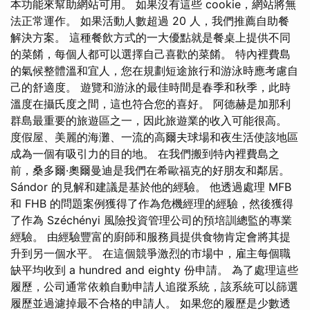
本功能來幫助網站可用。 如果沒有這些 cookie，網站將無
法正常運作。 如果活動人數超過 20 人，我們推薦自助餐
解決方案。 這種餐飲方式的一大優點就是餐桌上提供不同
的菜餚，每個人都可以選擇自己喜歡的菜餚。 特內裡費島
的氣候整體溫和宜人，您在規劃短途旅行和游泳時應考慮自
己的舒適度。 遊覽和游泳的最佳時間是春季和秋季，此時
溫度在攝氏度之間，這也符合您的喜好。 阿德赫是加那利
群島最重要的旅遊區之一，因此旅遊業的收入可能很高。
度假屋、美麗的海灘、一流的高爾夫球場和夜生活使該地區
成為一個有吸引力的目的地。 在我們搬到特內裡費島之
前，桑多爾·奧爾曼迪是我們在希歐福克的好朋友和鄰居。
Sándor 的見解和建議是基於他的經驗。 他透過處理 MFB
和 FHB 的問題案例獲得了作為危機經理的經驗，然後獲得
了作為 Széchényi 風險投資管理公司的預培訓總監的專業
經驗。 由經驗豐富的廚師和服務員提供食物肯定會將其提
升到另一個水平。 在這個競爭激烈的市場中，雇主每個職
缺平均收到 a hundred and eighty 份申請。 為了處理這些
履歷，公司通常依賴自動申請人追蹤系統，該系統可以篩選
履歷並過濾掉最不合格的申請人。 如果您的履歷是少數透