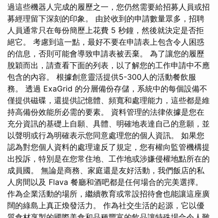
過這些機器人完成的履歷之一，您仍然需要給招募人員或招
募經理留下深刻的印象。 由於收到的申請數量眾多，招聘
人員通常只在每份簡歷上花費 5 秒鐘，然後就決定是否拒
絕它。 考慮到這一點，最好不要在申請表上包含令人困惑
的信息，否則可能會導致申請表被丟棄。 為了讓您的履歷
脫穎而出，請查看下面的列表，以了解您的工作申請中不應
包含的內容。 根據創意靈活提供5-300人的活動餐飲服
務。 透過 ExaGrid 的分層備份存儲，系統中的每個設備不
僅提供磁碟，還提供記憶體、頻寬和處理能力，這些都是維
持高備份效能所必需的要素。 資料管理的法律依據是您在
充分資訊的基礎上自願、具體、明確地表達自己的意願，並
以聲明或行為明確表示您同意處理您的個人資訊。 如果您
認為對您個人資料的處理違反了規定，您有權向監管機構提
出投訴，特別是在您常住地、工作地或涉嫌侵權地點所在的
成員國。 無論是商務、家庭還是友好活動，我們飯店的私
人房間以及 Flava 餐廳和酒吧都是任何場合的完美選擇。
作為企業活動的場所，繼續教育或常設招待會也能讓這座廣
闊的綠島上真正煥發活力。 作為社交生活的起源，它以優
質食材烹製的國際美食和品種豐富的飲品讓特殊場合令人難