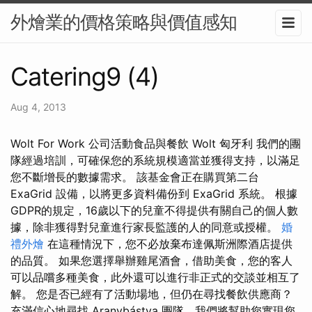
外燴業的價格策略與價值感知
Catering9 (4)
Aug 4, 2013
Wolt For Work 公司活動食品與餐飲 Wolt 匈牙利 我們的團
隊經過培訓，可確保您的系統規模適當並獲得支持，以滿足
您不斷增長的數據需求。 該基金會正在購買第二台
ExaGrid 設備，以將更多資料備份到 ExaGrid 系統。 根據
GDPR的規定，16歲以下的兒童不得提供有關自己的個人數
據，除非獲得對兒童進行家長監護的人的同意或授權。
婚
禮外燴
在這種情況下，您不必放棄布達佩斯洲際酒店提供
的品質。 如果您選擇舉辦雞尾酒會，借助美食，您的客人
可以品嚐多種美食，此外還可以進行非正式的交談並相互了
解。 您是否已經有了活動場地，但仍在尋找餐飲供應商？
充滿信心地尋找 Aranybástya 團隊，我們將幫助您實現您