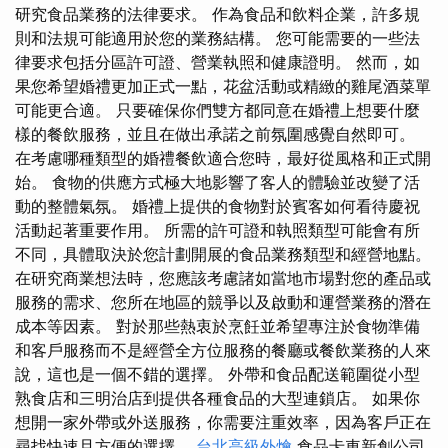
研究食品業務的法律要求。 作為食品和飲料企業，許多規
則和法規可能適用於您的業務結構。 您可能需要的一些法
律要求包括分區許可證、營業執照和健康證明。 然而，如
果您希望婚禮更加正式一點，花盆活動或精緻的雞尾酒菜單
可能更合適。 只要確保你們雙方都同意在婚禮上想要什麼
樣的餐飲服務，並且在做出承諾之前氛圍感覺自然即可。
在考慮哪種類型的婚禮餐飲適合您時，最好從風格和正式開
始。 食物的供應方式極大地影響了客人的體驗並改變了活
動的整體氣氛。 婚禮上提供的食物對於賓客如何看待慶祝
活動起著重要作用。 所需的許可證和執照類型可能會有所
不同，具體取決於您計劃開展的食品業務類型和經營地點。
在研究商業想法時，您應該考慮諸如當地市場對您的產品或
服務的需求、您所在地區的競爭以及啟動和運營業務的潛在
成本等因素。 對於那些熱衷於烹飪並希望專注於食物準備
和客戶服務而不是經營全方位服務的餐廳或餐飲業務的人來
說，這也是一個不錯的選擇。 外帶和食品配送範圍從小型
熟食店和三明治店到提供各種食品的大型連鎖店。 如果你
想開一家外帶或外送服務，你需要注重效率，因為客戶正在
尋找快速且方便的選擇。
台北高級外燴
食品卡車新創公司