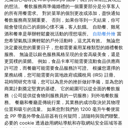
的想法。 餐飲服務商準備婚禮的一個重要部分是分享客人
的所有用餐需求。 對於菜單的個別更改或添加，盡快通知
餐飲服務商至關重要。 否則，如果你等到一天結束，你可
能會發現自己的廚師心懷不滿，客人飢餓。 自助餐、雞尾
酒和餐車是舉辦輕鬆慶祝活動的理想場所。
自助餐外燴
當
您希望氣氛涼爽輕鬆的戶外活動時，這尤其有效。 無論您
決定慶祝您的重要日子，您都需要雇用某種類型的婚禮餐飲
服務。 無論是以銀色服務風格呈現的全套高級美食，還是
更質樸的菜餚。 例如，食品卡車可能需要流動食品供應商
許可證，而餐廳可能需要食品服務許可證。 根據您選擇的
業務結構，您可能需要向當地政府或國稅局 (IRS) 註冊。
花時間研究市場，您可以為意外的挫折做好準備，並為您的
商業計劃奠定堅實的基礎。 它的範圍可以從全面的餐飲服
務（公司提供從食物到服務員的一切服務）到外地餐飲服
務。 餐廳和餐廳是傳統行業，其業務的成功取決於其物理
位置和吸引的流量。 如果您對我們的 1200 毫升午餐便當
盒 PP 帶蓋外帶食品容器有任何疑問，請隨時與我們聯繫。
必要的 cookie 透過啟用網站導航和存取網站安全區域等基