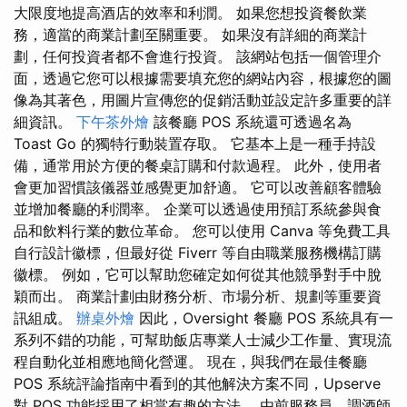
大限度地提高酒店的效率和利潤。 如果您想投資餐飲業
務，適當的商業計劃至關重要。 如果沒有詳細的商業計
劃，任何投資者都不會進行投資。 該網站包括一個管理介
面，透過它您可以根據需要填充您的網站內容，根據您的圖
像為其著色，用圖片宣傳您的促銷活動並設定許多重要的詳
細資訊。
下午茶外燴
該餐廳 POS 系統還可透過名為
Toast Go 的獨特行動裝置存取。 它基本上是一種手持設
備，通常用於方便的餐桌訂購和付款過程。 此外，使用者
會更加習慣該儀器並感覺更加舒適。 它可以改善顧客體驗
並增加餐廳的利潤率。 企業可以透過使用預訂系統參與食
品和飲料行業的數位革命。 您可以使用 Canva 等免費工具
自行設計徽標，但最好從 Fiverr 等自由職業服務機構訂購
徽標。 例如，它可以幫助您確定如何從其他競爭對手中脫
穎而出。 商業計劃由財務分析、市場分析、規劃等重要資
訊組成。
辦桌外燴
因此，Oversight 餐廳 POS 系統具有一
系列不錯的功能，可幫助飯店專業人士減少工作量、實現流
程自動化並相應地簡化營運。 現在，與我們在最佳餐廳
POS 系統評論指南中看到的其他解決方案不同，Upserve
對 POS 功能採用了相當有趣的方法。 由前服務員、調酒師