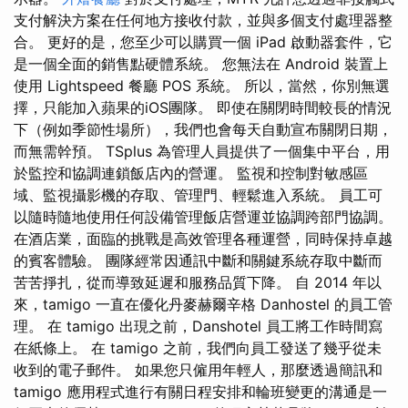
支付解決方案在任何地方接收付款，並與多個支付處理器整
合。 更好的是，您至少可以購買一個 iPad 啟動器套件，它
是一個全面的銷售點硬體系統。 您無法在 Android 裝置上
使用 Lightspeed 餐廳 POS 系統。 所以，當然，你別無選
擇，只能加入蘋果的iOS團隊。 即使在關閉時間較長的情況
下（例如季節性場所），我們也會每天自動宣布關閉日期，
而無需幹預。 TSplus 為管理人員提供了一個集中平台，用
於監控和協調連鎖飯店內的營運。 監視和控制對敏感區
域、監視攝影機的存取、管理門、輕鬆進入系統。 員工可
以隨時隨地使用任何設備管理飯店營運並協調跨部門協調。
在酒店業，面臨的挑戰是高效管理各種運營，同時保持卓越
的賓客體驗。 團隊經常因通訊中斷和關鍵系統存取中斷而
苦苦掙扎，從而導致延遲和服務品質下降。 自 2014 年以
來，tamigo 一直在優化丹麥赫爾辛格 Danhostel 的員工管
理。 在 tamigo 出現之前，Danshotel 員工將工作時間寫
在紙條上。 在 tamigo 之前，我們向員工發送了幾乎從未
收到的電子郵件。 如果您只僱用年輕人，那麼透過簡訊和
tamigo 應用程式進行有關日程安排和輪班變更的溝通是一