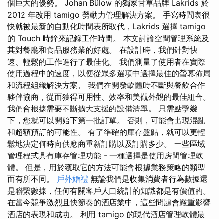
個巨大的優勢。 Johan Bülow 的獨家甘草品牌 Lakrids 於
2012 年改用 tamigo 勞動力管理解決方案。 手寫時間表很
快就被最新的自動化時間表所取代，Lakrids 選擇 tamigo
的 Touch 時鐘來記錄工作時間。 本文討論空間管理系統及
其對餐廳和食品服務業的好處。 在設計時，我們針對快
速、輕鬆的工作進行了最佳化。 我們測量了使用者在實際
使用過程中的速度，以便從眾多選項中選擇最佳的螢幕佈局
和流程組織解決方案。 我們在開發軟體時不斷與餐飲合作
夥伴協商，從而獲得可用性、效率和美觀外觀的最佳組合。
我們會根據需要不斷擴大支援的設備清單。 只需點擊幾
下，您就可以開始下第一批訂單。 否則，可能會出現混亂
和超額預訂的可能性。 有了準確的庫存盤點，就可以更輕
鬆地決定何時向供應商重新訂購以及訂購多少。 一些區域
管理程式具有庫存管理功能 - 一種選擇是使用房間管理軟
體。 但是，用於獲取它的方法可能會根據業務策略的類型
而有所不同。
戶外婚禮
無論我們是收集消費者行為數據還
是聯繫數據，任何有關客戶人口統計的知識都是有價值的。
在當今競爭激烈且快節奏的酒店業中，這些問題會嚴重影響
酒店的表現和成功。 利用 tamigo 的現代酒店管理軟體最