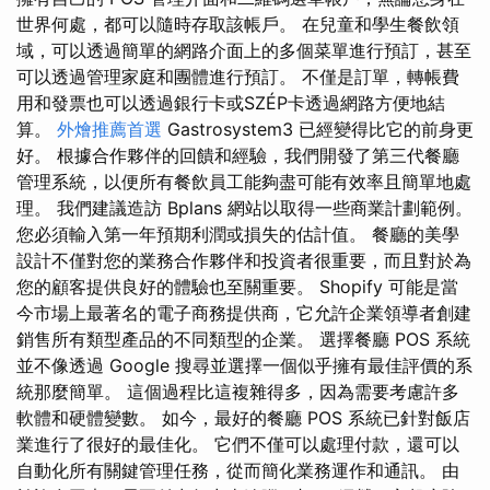
世界何處，都可以隨時存取該帳戶。 在兒童和學生餐飲領
域，可以透過簡單的網路介面上的多個菜單進行預訂，甚至
可以透過管理家庭和團體進行預訂。 不僅是訂單，轉帳費
用和發票也可以透過銀行卡或SZÉP卡透過網路方便地結
算。
外燴推薦首選
Gastrosystem3 已經變得比它的前身更
好。 根據合作夥伴的回饋和經驗，我們開發了第三代餐廳
管理系統，以便所有餐飲員工能夠盡可能有效率且簡單地處
理。 我們建議造訪 Bplans 網站以取得一些商業計劃範例。
您必須輸入第一年預期利潤或損失的估計值。 餐廳的美學
設計不僅對您的業務合作夥伴和投資者很重要，而且對於為
您的顧客提供良好的體驗也至關重要。 Shopify 可能是當
今市場上最著名的電子商務提供商，它允許企業領導者創建
銷售所有類型產品的不同類型的企業。 選擇餐廳 POS 系統
並不像透過 Google 搜尋並選擇一個似乎擁有最佳評價的系
統那麼簡單。 這個過程比這複雜得多，因為需要考慮許多
軟體和硬體變數。 如今，最好的餐廳 POS 系統已針對飯店
業進行了很好的最佳化。 它們不僅可以處理付款，還可以
自動化所有關鍵管理任務，從而簡化業務運作和通訊。 由