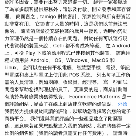
於許多因素，需要付出努力來追蹤一切。 經營一家餐廳除
了為眾多顧客提供服務外，還涉及付款、開立發票和庫存管
理。 簡而言之，tamigo 對於審計、預算控制和所有薪資活
動非常有用。 它節省了大量的時間，這是我們以前無法想
像的。 隨著酒店業從充滿挑戰的歲月中復甦，過時的勞動
力管理仍然是一個持續存在的問題。 對於任何可以運行現
代瀏覽器的裝置來說，Cetli 都不會成為障礙。 在 Android
上，可從 Play 下載的應用程式已連接到其他裝置。 該應用
程式適用於 Android、iOS、Windows、MacOS 和
Linux。 您可以在任何平板電腦、智慧型手機、電視、筆記
型電腦和桌上型電腦上使用此 POS 系統。 列出每項工作所
需的人員清單，例如廚師、收銀員、經理等。 寫一些面試
問題來幫助您找到理想的員工。 更重要的是，商業計劃還
有助於為餐廳業務獲得投資。 Ecommerce Platforms 是一
個評論網站，涵蓋了在線上商店建立軟體的優缺點。
外燴
我們努力提供易於閱讀的評論，以幫助您選擇適合您的電子
商務平台。 我們還與我們評論的一些產品建立了附屬關
係，這意味著如果您點擊進入我們的網站，我們將獲得一定
比例的銷售額（我們的讀者無需支付任何費用）。 請隨時