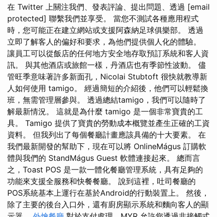
在 Twitter 上關注我們、發表評論、提出問題、透過 [email
protected] 聯繫我們並享受。 當您不測試各種應用程式
時，您可能正在建立網站或支援阿森納足球俱樂部。 透過
立即了解客人的偏好和要求，為他們提供個人化的體驗。
讓員工可以從飯店的任何地方安全地存取預訂系統和客人資
訊。 與其他酒店或旅館一樣，丹酒店也有季節性波動。 儘
管旺季意味著許多新面孔，Nicolai Stubtoft 很快就教導新
人如何使用 tamigo。 經過簡短的介紹後，他們可以輕鬆換
班，無需管理層參與。 透過總結tamigo，我們可以隨時了
解最新情況。 這就是為什麼 tamigo 是一個非常寶貴的工
具。 Tamigo 提供了寶貴的勞動成本概覽並產生正確的工資
資料。 但我列出了每個餐廳計畫應該具備的十大要素。 在
我們最新開發的幫助下，現在可以將 OnlineMágus 訂購軟
體與我們的 StandMágus Guest 軟體連接起來。 總而言
之，Toast POS 是一款一體化餐廳管理系統，具有足夠的
功能來支援全服務和快餐餐廳。 說到這裡，吐司餐廳的
POS系統基本上運行在基於Android的行動裝置上。 然後，
除了主要的後台入口外，還有廚房顯示系統和麵向客人的顯
示器。
外燴餐廳
對於支付處理，MYR 允許您透過非接觸式