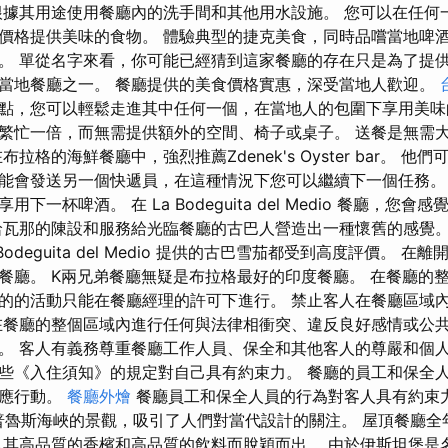
根據其用途使用餐廳內的洗手間和其他用水設施。 您可以在任何
價格提供美味的食物。 體驗典型的捷克美食，同時品嚐當地啤
。 單從名字來看，你可能已經猜到這家餐廳的存在只是為了提供
當地餐廳之一。 餐廳提供的美食價格實惠，深受當地人歡迎。
點，您可以輕鬆走進其中任何一個，在當地人的包圍下享用美味
繁忙一倍，而無需提供額外的空間、椅子或桌子。 送餐是無需
拉格的海鮮餐廳中，強烈推薦Zdenek's Oyster bar。 
能會發送另一個快遞員，在這種情況下您可以繼續下一個任務。
下一杯啤酒。 在 La Bodeguita del Medio 餐廳，您
哈瓦那的陳設和服務給光臨餐廳的古巴人營造出一種懷舊的感覺
Bodeguita del Medio 提供的古巴雪茄都受到高度評價。 
餐廳。 K兩兄弟餐廳無疑是布拉格最好的印度餐廳。 在餐廳的
的的活動只能在餐廳經理的許可下進行。 禁止客人在餐廳區域
在餐廳的整個區域內進行任何與法律相衝突、違反良好感情或公
活動。 客人有義務尊重餐廳工作人員、保全和其他客人的尊嚴和個
些《入住須知》的規定對自己具有約束力。 餐廳的員工和保全
相應行動。
餐廳外燴
餐廳員工和保全人員的行為對客人具有約束力。
博斯普魯斯海峽的景觀，吸引了人們對當代設計的關注。 屋頂餐廳
以其高品質的香檳和高品質的飲料而脫穎而出。 由於伊斯坦堡是