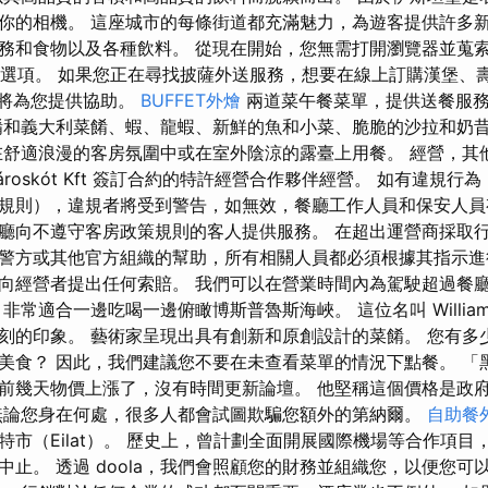
你的相機。 這座城市的每條街道都充滿魅力，為遊客提供許多新
務和食物以及各種飲料。 從現在開始，您無需打開瀏覽器並蒐索
賣”選項。 如果您正在尋找披薩外送服務，想要在線上訂購漢堡、
用程式將為您提供協助。
BUFFET外燴
兩道菜午餐菜單，提供送餐服
餚和義大利菜餚、蝦、龍蝦、新鮮的魚和小菜、脆脆的沙拉和奶昔 
在舒適浪漫的客房氛圍中或在室外陰涼的露臺上用餐。 經營，其
eremhároskót Kft 簽訂合約的特許經營合作夥伴經營。 如有違
規則），違規者將受到警告，如無效，餐廳工作人員和保安人員
廳向不遵守客房政策規則的客人提供服務。 在超出運營商採取
警方或其他官方組織的幫助，所有相關人員都必須根據其指示進
向經營者提出任何索賠。 我們可以在營業時間內為駕駛超過餐
非常適合一邊吃喝一邊俯瞰博斯普魯斯海峽。 這位名叫 William 
刻的印象。 藝術家呈現出具有創新和原創設計的菜餚。 您有多
美食？ 因此，我們建議您不要在未查看菜單的情況下點餐。 「
前幾天物價上漲了，沒有時間更新論壇。 他堅稱這個價格是政
無論您身在何處，很多人都會試圖欺騙您額外的第納爾。
自助餐
特市（Eilat）。 歷史上，曾計劃全面開展國際機場等合作項目
中止。 透過 doola，我們會照顧您的財務並組織您，以便您可