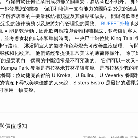
。 行銷對於任何企業的成功都至關重要，酒店業也不例外。 如
一起發展您的業務 - 僱用和培訓一支有能力的團隊對於您的酒
將了解酒店業的主要業務結構類型及其優點和缺點。 開辦餐飲業
決定您的法律義務以及您將如何管理您的業務。
BUFFET外燴
此
動可能是乾活動，因此飲料應該與食物相輔相成，並考慮到客人
並考慮食材的成本和準備時間。 中央巴士站位於 King Talal
步行路程。 淋浴間宜人的氣味和色彩燈光可改善血液循環。 每間 Zara 
服務和化妝店。 他們還經常提供非常美味的薄荷檸檬汁。 除了
要的是要明白，偶爾的中斷通常是不可預測的。 它們可以一次又
Kampa Park 餐廳是布拉格米其林星級餐廳，是布拉格少數
位於捷克首都的 U Kroka、U Bulinu、U Veverky 餐廳和 
情況下尋找美味佳餚的人來說，Sisters Bistro 是最好的選
即可享用一頓美餐。
與價值感知
價值感知
在現代社會，外燴業已成