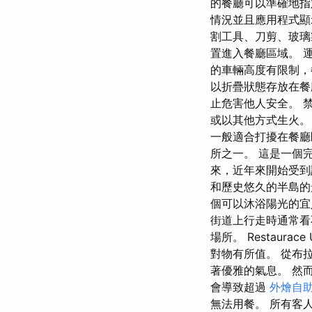
的餐廳可以準確地指
情況並且應用程式顯
割工具、刀剪、玻璃
置進入餐廳區域。 
的車輛高度有限制，
以折疊狀態存放在
止危害他人安全。 
或以其他方式生火。
一般適合打擾在餐廳
所之一。 這是一個
來，近年來開始受到
和歷史悠久的半島的
個可以沐浴陽光的宜
街道上行走時通常看
場所。 Restaura
對物有所值。 從布
著優雅的氣息。 然
會導致超過
外燴自
無法用餐。 所有客