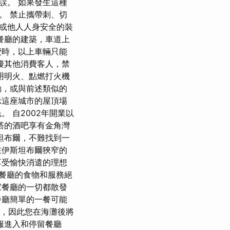
誤。 如果發生這種
。 禁止攜帶刺、切
或他人人身安全的裝
餐廳的建築，車道上
費時，以上車輛只能
擾其他消費客人，禁
用明火、點燃打火機
動，或與前述類似的
示這座城市的屋頂場
 自2002年開業以
塔的酒吧享有金角灣
坦布爾，不難找到一
在伊斯坦布爾狹窄的
享受愉快消遣的理想
林星級餐廳的食物和服務絕
家餐廳的一切都散發
餐廳簡單的一餐可能
餐，因此您在海灘後將
服進入和停留餐廳