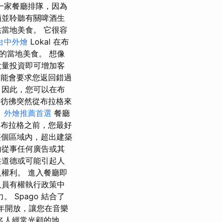
一家餐廳排隊，因為
酒並聆聽有關啤酒生
當地美食。 它很容
台中外燴
Lokal 在布
的當地美食。 想像
大量投資即可增加客
他們可能會要求您返回錯過
 因此，您可以在布
會感覺彷彿突然從布拉格來
。
外燴推薦首選
餐廳
在離開布拉格之前，您最好
整個區域內，超出建築
內從事任何廣告或其
共道德或可能引起人
人權利。 進入餐廳即
人員有權執行政策中
 Spago 結合了
全年開放，讓您在音樂
名人經常光顧的地