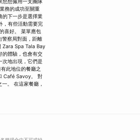
果您想僱用一支團隊
店業務的成功至關重
務的下一步是選擇業
外，有些活動需要完
的喜好。 菜單應包
 街警察局對面，距離
Spa Tala Bay
好的體驗，也會有交
一次地出現，它們是
的擁有此地位的餐廳之
Café Savoy。 對
擇之一。 在這家餐廳，
為各種場合中不可或缺