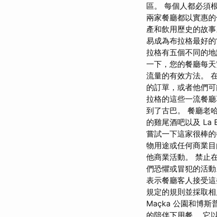
區。 每個人都必須
兩家餐廳都以實惠的
產和飲用歷史的故事
易成為布拉格最好的
拉格有五個不同的地
一下，您的餐廳每天
流量的有效方法。 在布
的訂單，或者他們可
拉格的這些一流餐廳享用
到了古巴。 餐廳老
的雞尾酒吧以及 La 
嘗試一下這家很棒的
物用途或任何商業目
他商業活動。 禁止
們恐懼​​或冒犯的
表示餐廳客人接受這
規定的規則並採取
Maçka 公園和
的陪伴下用餐。 它