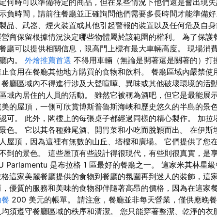
定何時可以準備特定的商品，但在某些情況下他們還是會出現失
示負時間，請前往餐廳並正確詢問他們需要多長時間才能準備好
製品、武器、煙火裝置或其他引起警報的裝置以及任何危及自身
運營商保留根據情況決定哪些物體屬於該範圍的權利。 為了保護
餐廳可以提供相關信息，限高門上標有最大車輛高度。 現場消
餐廳內。
外燴推薦首選
不得用車輛（無論是開著還是關著的）打
禁止食用在餐廳其他地方購買的食物和飲料。 餐廳區域內嚴禁使
 餐廳區域內不得進行涉及大聲喧嘩、異味或其他破壞環境的活
區域內居住的人員的活動。 雖然它被稱為酒吧，但它是最能展
完美的屋頂，一側可欣賞博斯普魯斯海峽和歷史悠久的半島的景色。
認可。 此外，閣樓上的每張桌子都經過同樣的精心製作。 加拉
景色。 它以其各種雞尾酒、開胃菜和小吃而脫穎而出。 在伊斯
人屋頂，因為這裡有無數的山丘、塔樓和廣場。 它們提供了您
不到的景色。 這些屋頂有些設計得很現代，有些則很真實，是
ce U Parlamentu 是布拉格 1 區最好的餐廳之一。 這家米其
拉格這家美麗餐廳提供的食物到餐廳的氛圍再到迷人的裝飾，這
而，優質的服務和美味的食物卻伴隨著高昂的價格，因為在這家
助餐
200 美元的帳單。 請注意，餐廳並非每天營業，僅供應晚
人均須遵守餐廳區域的秩序和清潔。 您只能穿著整潔、乾淨的衣