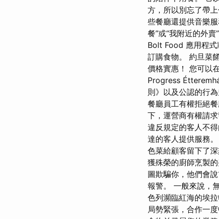
方，所以別忘了帶上
些餐廳還提供音樂服
餐”或“我附近的外
Bolt Food 應
訂購食物。 約旦菜
價格實惠！ 您可以
Progress Étt
則》以及公認的行為
餐廳員工有權拒絕餐
下，運營商有權請求
違反規定的客人不得
達的客人提供服務。 
色菜給顧客留下了深
獲殊榮的廚師烹製的
圖欺騙你，他們會說
報警。 一般來說，
色列瀕臨紅海的埃拉
局勢緊張，合作一度