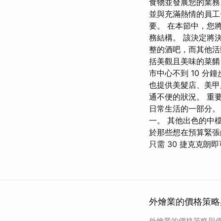
食物並發展您的業務
並與充滿熱情的員工
要。 在本節中，您
務結構。 該決定將
整的酒吧，而其他活
括美觀且美味的菜餚，
市中心不到 10 分鐘
也提供美髮店、美甲
通不便的狀況。 重
日常生活的一部分。 
一。 其他出色的中檔餐廳；
於那些想在預算緊張的
只需 30 捷克克朗
外燴業的價格策略
外燴業的價格策略與