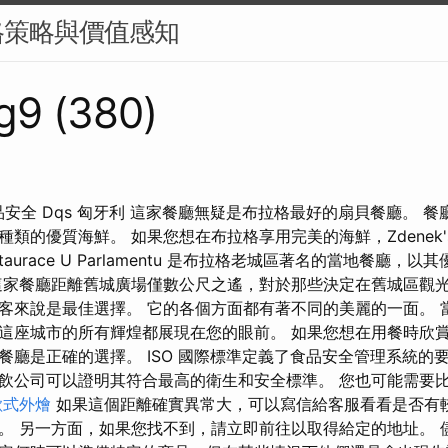
格策略與價值感知
g9 (380)
證 食品安全 Dqs 匈牙利 這家餐廳無疑是布拉格最好的扇貝餐廳。
類的優質海鮮。 如果您想在布拉格享用完美的海鮮，Zdenek's O
taurace U Parlamentu 是布拉格老城區著名的當地餐廳，
這家餐廳距離舊城廣場僅數公尺之遙，對於那些決定在舊城區觀
客來說是最佳選擇。 它的各個方面都有著不同的美麗的一面。 
這座城市的所有輝煌都展現在您的眼前。 如果您想在用餐時欣
餐廳是正確的選擇。 ISO 國際標準定義了食品安全管理系統的
飲公司可以證明其符合最高的衛生和安全標準。 您也可能需要
歐式外燴
如果這個距離確實異常大，可以寫信給客服看看是否有
 另一方面，如果您找不到，請立即前往以取得給定的地址。 儘管