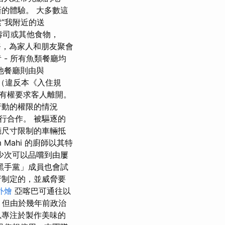
的體驗。 大多數這
“我附近的送
壽司或其他食物，
務，為家人和朋友聚會
- 所有魚類餐廳均
他餐廳則由與
規行為（違反本《入住規
有權要求客人離開。
行動的權限的情況
行合作。 被驅逐的
廳尺寸限制的車輛抵
Mahi 的廚師以其特
少次可以品嚐到由屢
黑手黨」成員也會試
府制定的，並威脅要
外燴
亞喀巴可通往以
，但由於幾年前政治
以專注於製作美味的