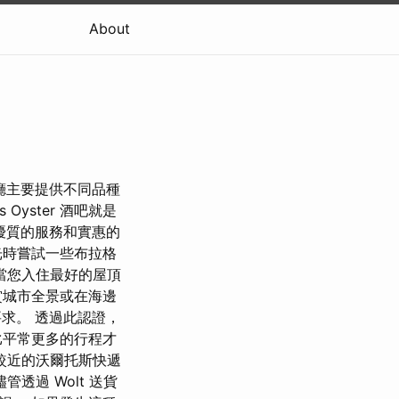
About
 餐廳主要提供不同品種
yster 酒吧就是
以其優質的服務和實惠的
光時嘗試一些布拉格
當您入住最好的屋頂
賞城市全景或在海邊
要求。 透過此認證，
比平常更多的行程才
較近的沃爾托斯快遞
透過 Wolt 送貨