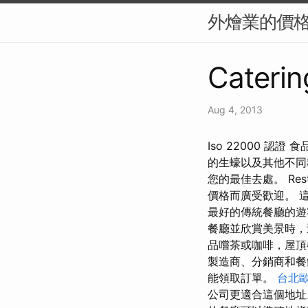
外燴業的價
Caterin
Aug 4, 2013
Iso 22000 認
的生蠔以及其他不同種
您的最佳去處。 Res
價格而廣受歡迎。 
最好的傳統餐廳的遊
餐廳並欣賞美景時，
品嚐茶或咖啡，屋頂
製造商、分銷商和餐
能領取訂單。
台北
公司更適合這個地址。