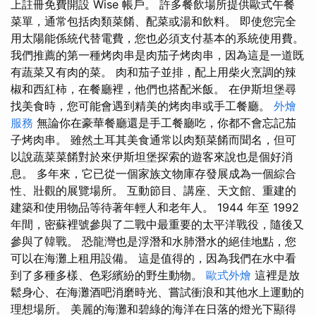
上註冊免費開設 Wise 帳戶。 許多餐飲場所提供歐式午餐
菜單，通常包括肉類菜餚、配菜或湯和飲料。 即使您完全
用太陽能係統代替電費，您也必須支付基本的系統使用費。
我們推薦的第一種烤肉串是肉茄子烤肉串，因為這是一道既
有蔬菜又有肉的菜。 肉和茄子並排，配上用柴火烹調的辣
椒和西紅柿，在餐廳裡，他們也搭配米飯。 在伊斯坦堡尋
找美食時，您可能會遇到精美的烤肉串或手工餐廳。
外燴
服務
無論你在豪華餐廳還是手工餐廳吃，你都不會忘記茄
子烤肉串。 雖然土耳其美食通常以肉類菜餚而聞名，但可
以說蔬菜菜餚對於來伊斯坦堡探索的遊客來說也是個好消
息。 多年來，它已從一個家族文物庫存發展成為一個綜合
性、壯觀的展覽場所。 互動節目、講座、天文館、重建的
建築和使用物品等待著年輕人和老年人。 1944 年至 1992
年間，密蘇裡號參與了二戰中最重要的太平洋戰役，隨後又
參與了韓戰。 恐龍灣也是浮潛和水肺潛水的絕佳地點，您
可以在海灘上租用設備。 這是值得的，因為我們在水中看
到了多種多樣、色彩繽紛的野生動物。
歐式外燴
這裡是放
鬆身心、在海灘酒吧消磨時光、嘗試衝浪和其他水上運動的
理想場所。 美麗的海灘和碧綠的海洋在日落的燈光下顯得