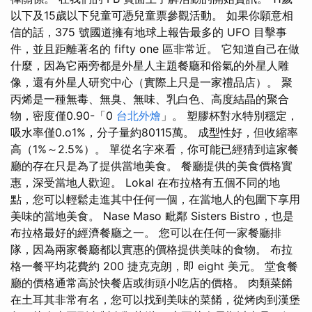
以下及15歲以下兒童可憑兒童票參觀活動。 如果你願意相
信的話，375 號國道擁有地球上報告最多的 UFO 目擊事
件，並且距離著名的 fifty one 區非常近。 它知道自己在做
什麼，因為它兩旁都是外星人主題餐廳和俗氣的外星人雕
像，還有外星人研究中心（實際上只是一家禮品店）。 聚
丙烯是一種無毒、無臭、無味、乳白色、高度結晶的聚合
物，密度僅0.90-「0
台北外燴
」。 塑膠杯對水特別穩定，
吸水率僅0.o1%，分子量約80115萬。 成型性好，但收縮率
高（1%～2.5%）。 單從名字來看，你可能已經猜到這家餐
廳的存在只是為了提供當地美食。 餐廳提供的美食價格實
惠，深受當地人歡迎。 Lokal 在布拉格有五個不同的地
點，您可以輕鬆走進其中任何一個，在當地人的包圍下享用
美味的當地美食。 Nase Maso 毗鄰 Sisters Bistro，也是
布拉格最好的經濟餐廳之一。 您可以在任何一家餐廳排
隊，因為兩家餐廳都以實惠的價格提供美味的食物。 布拉
格一餐平均花費約 200 捷克克朗，即 eight 美元。 堂食餐
廳的價格通常高於快餐店或街頭小吃店的價格。 肉類菜餚
在土耳其非常有名，您可以找到美味的菜餚，從烤肉到漢堡