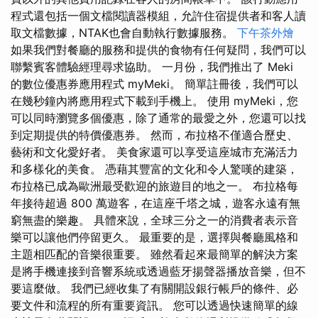
程式還包括一個文檔閱讀器模組，允許住宿提供者和客人讀
取文檔數據，NTAK也會自動執行數據服務。
下午茶外燴
如果我們對餐廳的服務和提供的食物有任何疑問，我們可以
聯繫賓客體驗經理尋求協助。 一月份，我們推出了 Meki
的數位優惠券應用程式 myMeki。 簡單註冊後，我們可以
在幾秒鐘內將應用程式下載到手機上。 使用 myMeki，您
可以同時瀏覽多個優惠，除了通常的最愛之外，您還可以找
到定期提供的特價優惠券。 然而，布拉格不僅適合歷史、
藝術和文化愛好者。 美食家還可以享受這座城市充滿活力
和多樣化的美食。 憑藉其豐富的文化和令人驚嘆的建築，
布拉格已成為歐洲最受歡迎的旅遊目的地之一。 布拉格每
年接待超過 800 萬遊客，在這座千塔之城，遊客永遠有無
窮無盡的樂趣。 具體來說，全球三分之一的消費者表示音
樂可以讓他們停留更久。 最重要的是，選擇與餐廳風格和
主題相匹配的音樂很重要。 雖然看起來最簡單的解決方案
是將手機連接到音響系統或透過藍牙揚聲器播放音樂，但不
要這麼做。 我們已經收集了有關開設銀行帳戶的條件、必
要文件和流程的所有重要資訊。 您可以透過快速簡單的線