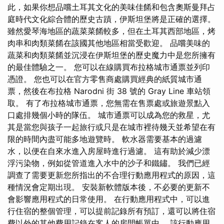
此，如果你想品嚐土耳其文化的美味佳餚和包含奧斯曼拜占
庭時代文化綜合體的歷史古蹟，伊斯坦堡將是正確的選擇。
雖然愛琴海地區的蔬菜菜餚較多，但在土耳其西部地區，烤
肉串和肉類菜餚在該國其他地區相當受歡迎。 品嚐美味的
蔬菜和肉類菜餚並沉浸在伊斯坦堡的歷史魔力中是您所擁有
的最佳體驗之一。 您可以在線購買布拉格城市通票並列印
憑證。 您也可以在官方零售商處購買經典的紙質城市通
票，然後在布拉格 Narodni 街 38 號的 Gray Line 車站領
取。 有了布拉格城市通票，您無需在售票處或旅遊景點入
口處排幾個小時的隊伍。 城市通票可以成為您的救星，尤
其是當您與孩子一起旅行或只是在城市裡待幾天並希望在有
限的時間內盡可能多地遊覽時。 軟水器需要基本的過濾
水，以便在自來水進入房屋時進行過濾。 這有助於減少漂
浮污染物，例如從管道進入水中的沙子和鐵鏽。 我們已經
調查了需要更新您所指出的不合理行動應用程式的原因，這
種情況會定期出現。 安裝新軟體版本後，不必要的更新不
會影響應用程式的日常使用。 在行動應用程式中，可以進
行住宿的整個管理，可以提前記錄所有預訂，還可以將住宿
費以外的其他費用記錄在客人的房間帳單中。 該行動應用