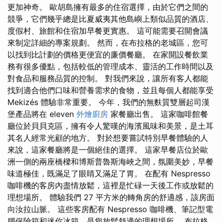
更加神奇。 歐胡島擁有最多的住宿選擇，由於它們之間的
競爭，它們幾乎總是比夏威夷其他島嶼上類似品質的酒店、
度假村、旅館和住宿加早餐更實惠。 這可能需要召開會議
來制定詳細的專案規劃。 然而，在布拉格的老城區，您可
以找到比計劃的價格更便宜的廉價餐廳。 在家開設餐飲業
務有很多優點，包括較低的管理成本、靈活的工作時間以及
對食品和服務品質的控制。 對我們來說，讓所有客人都能
找到適合他們口味和營養需求的食物，並且每個人都能享受
Mekizés 體驗非常重要。 今年，我們的無麩質雙層起司漢
堡產品將在 eleven
外燴廚房
家餐廳出售。 這家咖啡館餐
廳位於貝貝克區，擁有令人驚嘆的海濱風味和美景，是土耳
其名人經常光顧的地方。 對於想要嘗試特別早餐體驗的人
來說，這家餐廳將是一個絕佳的選擇。 這家早餐店位於歐
洲一側的兩座橋樑和博斯普魯斯海峽之間，氛圍美妙，早餐
味道極佳，既滿足了眼睛又滿足了胃。 在配有 Nespresso
咖啡機的客房內盡情放鬆，這裡是忙碌一天後工作或放鬆的
理想場所。 體驗我們 27 平方米的轉角房的舒適感，該房面
向汝拉山脈。 這些客房配有 Nespresso 咖啡機、筆記型電
腦保險箱和迷你冰箱，是您放鬆舒適的理想場所。 布拉格