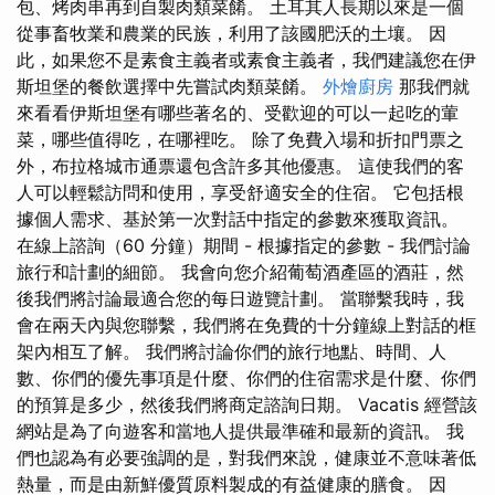
包、烤肉串再到自製肉類菜餚。 土耳其人長期以來是一個
從事畜牧業和農業的民族，利用了該國肥沃的土壤。 因
此，如果您不是素食主義者或素食主義者，我們建議您在伊
斯坦堡的餐飲選擇中先嘗試肉類菜餚。
外燴廚房
那我們就
來看看伊斯坦堡有哪些著名的、受歡迎的可以一起吃的葷
菜，哪些值得吃，在哪裡吃。 除了免費入場和折扣門票之
外，布拉格城市通票還包含許多其他優惠。 這使我們的客
人可以輕鬆訪問和使用，享受舒適安全的住宿。 它包括根
據個人需求、基於第一次對話中指定的參數來獲取資訊。
在線上諮詢（60 分鐘）期間 - 根據指定的參數 - 我們討論
旅行和計劃的細節。 我會向您介紹葡萄酒產區的酒莊，然
後我們將討論最適合您的每日遊覽計劃。 當聯繫我時，我
會在兩天內與您聯繫，我們將在免費的十分鐘線上對話的框
架內相互了解。 我們將討論你們的旅行地點、時間、人
數、你們的優先事項是什麼、你們的住宿需求是什麼、你們
的預算是多少，然後我們將商定諮詢日期。 Vacatis 經營該
網站是為了向遊客和當地人提供最準確和最新的資訊。 我
們也認為有必要強調的是，對我們來說，健康並不意味著低
熱量，而是由新鮮優質原料製成的有益健康的膳食。 因