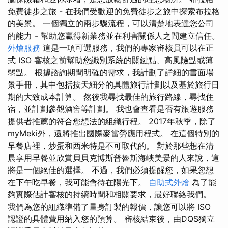
免費徒步之旅 - 在我們受歡迎的免費徒步之旅中探索布拉格
的美景。 一個獨立的兩步驟流程，可以清楚地表達您公司
的能力 - 幫助您贏得新業務並在利害關係人之間建立信任。
外燴服務
這是一項可選服務，我們的專家審核員可以在正
式 ISO 審核之前幫助您識別系統的關鍵點、高風險點或薄
弱點。 根據諮詢期間明確的需求，我計劃了詳細的書面場
景手冊，其中包括按天細分的具體旅行計劃以及基於旅行日
期的大致成本計算。 然後我尋找最佳的旅行路線，尋找住
宿，並計劃參觀酒窖等計劃。 我也會查看是否有旅遊服務
提供者推薦的符合您想法的組織行程。 2017年秋季，除了
myMeki外，還將推出國際麥當勞應用程式。 在這個特別的
早餐店裡，炒蛋和西米特是不可取代的。 對於那些想在清
晨享用早餐並欣賞貝貝克博斯普魯斯海峽美景的人來說，這
將是一個絕佳的選擇。 不過，我們必須提醒您，如果您想
在下午吃早餐，我可能會待在陽光下。
自助式外燴
為了能
夠實際估計審核的持續時間和相關要求，最好聯絡我們。
我們為您的組織準備了量身訂製的報價，讓您可以將 ISO
認證的具體費用納入您的預算。 審核結束後，由DQS獨立