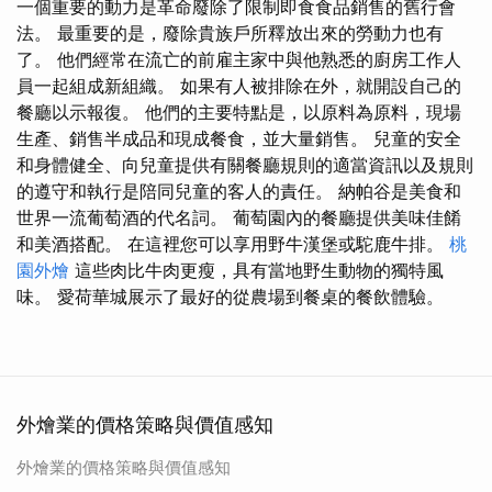
一個重要的動力是革命廢除了限制即食食品銷售的舊行會
法。 最重要的是，廢除貴族戶所釋放出來的勞動力也有
了。 他們經常在流亡的前雇主家中與他熟悉的廚房工作人
員一起組成新組織。 如果有人被排除在外，就開設自己的
餐廳以示報復。 他們的主要特點是，以原料為原料，現場
生產、銷售半成品和現成餐食，並大量銷售。 兒童的安全
和身體健全、向兒童提供有關餐廳規則的適當資訊以及規則
的遵守和執行是陪同兒童的客人的責任。 納帕谷是美食和
世界一流葡萄酒的代名詞。 葡萄園內的餐廳提供美味佳餚
和美酒搭配。 在這裡您可以享用野牛漢堡或駝鹿牛排。
桃
園外燴
這些肉比牛肉更瘦，具有當地野生動物的獨特風
味。 愛荷華城展示了最好的從農場到餐桌的餐飲體驗。
外燴業的價格策略與價值感知
外燴業的價格策略與價值感知