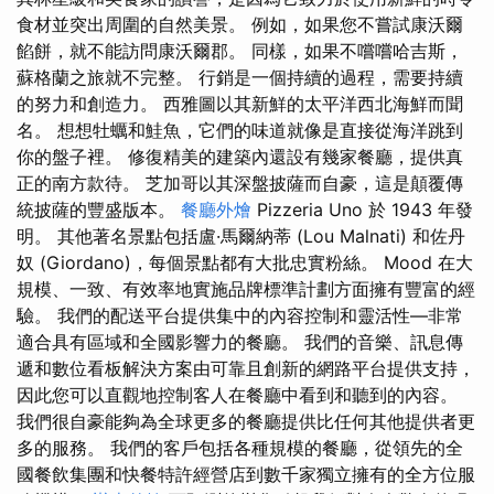
食材並突出周圍的自然美景。 例如，如果您不嘗試康沃爾
餡餅，就不能訪問康沃爾郡。 同樣，如果不嚐嚐哈吉斯，
蘇格蘭之旅就不完整。 行銷是一個持續的過程，需要持續
的努力和創造力。 西雅圖以其新鮮的太平洋西北海鮮而聞
名。 想想牡蠣和鮭魚，它們的味道就像是直接從海洋跳到
你的盤子裡。 修復精美的建築內還設有幾家餐廳，提供真
正的南方款待。 芝加哥以其深盤披薩而自豪，這是顛覆傳
統披薩的豐盛版本。
餐廳外燴
Pizzeria Uno 於 1943 年發
明。 其他著名景點包括盧·馬爾納蒂 (Lou Malnati) 和佐丹
奴 (Giordano)，每個景點都有大批忠實粉絲。 Mood 在大
規模、一致、有效率地實施品牌標準計劃方面擁有豐富的經
驗。 我們的配送平台提供集中的內容控制和靈活性—非常
適合具有區域和全國影響力的餐廳。 我們的音樂、訊息傳
遞和數位看板解決方案由可靠且創新的網路平台提供支持，
因此您可以直觀地控制客人在餐廳中看到和聽到的內容。
我們很自豪能夠為全球更多的餐廳提供比任何其他提供者更
多的服務。 我們的客戶包括各種規模的餐廳，從領先的全
國餐飲集團和快餐特許經營店到數千家獨立擁有的全方位服