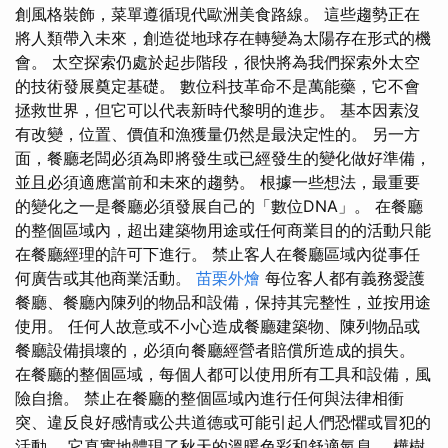
創風格裝飾，菜單遵循現代歐洲美食路線。 這些趨勢正在
將人類帶入未來，創造從地球存在轉變為太陽存在形式的機
會。 太空探索仍處於起步階段，很快將為我們探索外太空
的技術發展奠定基礎。 數位科技革命不是萬能藥，它不會
拯救世界，但它可以代表新時代黎明的進步。 基本因素沒
有改變，位置、價值和漁獲量仍然是最決定性的。 另一方
面，餐廳老闆必須為即將發生或已經發生的變化做好準備，
並且必須適應當前和未來的趨勢。 根據一些想法，最重要
的變化之一是餐廳必須發展自己的「數位DNA」。 在餐廳
的整個區域內，超出建築物用途或任何商業目的的活動只能
在餐廳經理的許可下進行。 禁止客人在餐廳區域內從事任
何廣告或其他商業活動。
苗栗外燴
每位客人都有義務愛護
餐廳、餐廳內陳列的物品和設備，保持其完整性，並按用途
使用。 任何人故意或不小心造成餐廳建築物、陳列物品或
餐廳設備損壞的，必須向餐廳經營者賠償所造成的損失。
在餐廳的整個區域，每個人都可以使用所有工具和設備，風
險自擔。 禁止在餐廳的整個區域內進行任何與法律相衝
突、違反良好感情或公共道德或可能引起人們恐懼​​或冒犯的
活動。 它真實地體現了秋天的溫暖色彩和舒適氣息。 樺樹