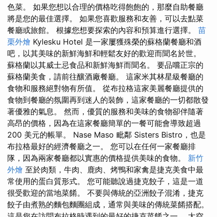
色菜。 如果您想以合理的價格吃得飽飽的，那麼自助餐廳
將是您的最佳選擇。 如果您喜歡服務和友善，可以去點菜
餐廳或旅館。 根據您想要探索的內容和預算進行選擇。
苗
栗外燴
Kylesku Hotel 是一家屢獲殊榮的蘇格蘭餐廳和酒
吧，以其美味的新鮮海鮮和輕鬆友好的歡迎而聞名於世。
蘇格蘭以其威士忌食品和新鮮海鮮而聞名。 要品嚐正宗的
蘇格蘭美食，請前往釀酒廠餐廳。 這家米其林星級餐廳的
食物和服務絕對物有所值。 從布拉格這家美麗餐廳提供的
食物到餐廳的氛圍再到迷人的裝飾，這家餐廳的一切都散發
著優雅的氣息。 然而，優質的服務和美味的食物卻伴隨著
高昂的價格，因為在這家餐廳簡單的一餐可能會導致超過
200 美元的帳單。 Nase Maso 毗鄰 Sisters Bistro，也是
布拉格最好的經濟餐廳之一。 您可以在任何一家餐廳排
隊，因為兩家餐廳都以實惠的價格提供美味的食物。
新竹
外燴
至於肉類，牛肉、鹿肉、烤鴨和家禽是捷克美食中最
常使用的蛋白質形式。 您可能聽說過捷克餃子，這是一道
很受歡迎的當地菜餚。 不要與傳統的亞洲餃子混淆，捷克
餃子由煮熟的麵包麵團組成，通常與美味的傳統菜餚搭配。
這是您在訪問布拉格時遇到的最好的捷克菜餚之一。 太空