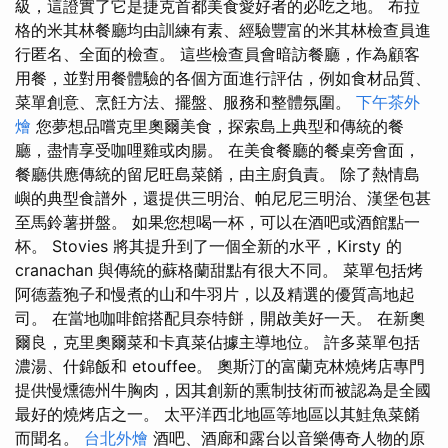
級，這證實了它是捷克首都美食愛好者的必吃之地。 布拉
格的米其林餐廳均由訓練有素、經驗豐富的米其林檢查員進
行匿名、全面的檢查。 這些檢查員會暗訪餐廳，作為顧客
用餐，並對用餐體驗的各個方面進行評估，例如食材品質、
菜單創意、烹飪方法、擺盤、服務和整體氛圍。
下午茶外
燴
您夢想品嚐克里奧爾美食，探索島上典型和傳統的餐
廳，盡情享受咖哩雞或肉腸。 在美食餐廳的餐桌旁會面，
餐廳供應傳統的留尼旺島菜餚，由主廚負責。 除了熱情島
嶼的典型食譜外，還提供三明治、帕尼尼三明治、漢堡包甚
至馬鈴薯拼盤。 如果您想喝一杯，可以在酒吧或酒館點一
杯。 Stovies 將其提升到了一個全新的水平，Kirsty 的
cranachan 與傳統的蘇格蘭甜點有很大不同。 菜單包括烤
阿德蓋狍子和慢煮的山和牛羽片，以及精選的優質高地起
司。 在當地咖啡館搭配貝奈特餅，開啟美好一天。 在新奧
爾良，克里奧爾菜和卡真菜佔據主導地位。 許多菜單包括
濃湯、什錦飯和 etouffee。 奧斯汀的富蘭克林燒烤店專門
提供慢燻德州牛胸肉，因其創新的熏制技術而被認為是全國
最好的燒烤店之一。 太平洋西北地區等地區以其鮭魚菜餚
而聞名。
台北外燴
酒吧、酒廊和露台以音樂傳奇人物的原