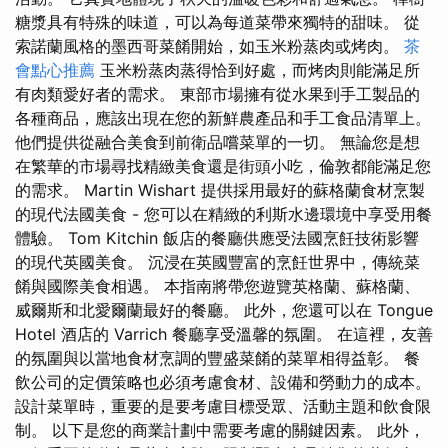
糖漿具有特殊的味道，可以為每道菜帶來獨特的甜味。 從
索諾蘭風格的墨西哥菜餚開始，如玉米粉蒸肉或烤肉。
茶
會點心推薦
玉米粉蒸肉蒸得恰到好處，而烤肉則能滿足所
有肉類愛好者的需求。 東部市場擁有從水果到手工製品的
各種商品，應該出現在您的新鮮農產品和手工食品清單上。
他們提供從融合美食到前衛品嚐菜單的一切。 無論您是想
在繁華的市場尋找精緻美食還是街頭小吃，倫敦都能滿足您
的需求。 Martin Wishart 提供採用最好的蘇格蘭食材烹製
的現代法國美食 - 您可以在精緻的利斯水邊環境中享受用餐
體驗。 Tom Kitchin 飯店的餐廳供應受法國烹飪技術影響
的現代英國美食。 沉浸在英國豐富的烹飪世界中，傳統菜
餚與國際美食相遇。 本指南將帶您遊覽英格蘭、蘇格蘭、
威爾斯和北愛爾蘭最好的餐廳。 此外，您還可以在 Tongue
Hotel 酒店的 Varrich 餐廳享受溫馨的氛圍。 在這裡，友善
的氛圍與以當地食材烹調的豐盛菜餚的菜單相得益彰。 餐
飲公司的定價策略也必須考慮食材、設備和勞動力的成本。
設計菜單時，重要的是要考慮目標受眾、活動主題和飲食限
制。 以下是您的商業計劃中需要考慮的關鍵因素。 此外，