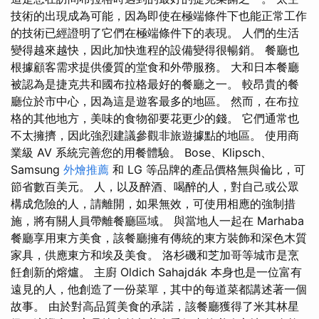
技術的出現成為可能，因為即使在極端條件下也能正常工作
的技術已經證明了它們在極端條件下的表現。 人們的生活
變得越來越快，因此加快進程的設備變得很暢銷。 餐廳也
根據顧客需求提供優質的堂食和外帶服務。 大和日本餐廳
被認為是捷克共和國布拉格最好的餐廳之一。 較昂貴的餐
廳位於市中心，因為這是遊客最多的地區。 然而，在布拉
格的其他地方，美味的食物卻要花更少的錢。 它們通常也
不太擁擠，因此強烈建議參觀非旅遊據點的地區。 使用商
業級 AV 系統完善您的用餐體驗。 Bose、Klipsch、
Samsung
外燴推薦
和 LG 等品牌的產品價格無與倫比，可
節省數百美元。 人，以及醉酒、喝醉的人，對自己或公眾
構成危險的人，請離開，如果無效，可使用相應的強制措
施，將有關人員帶離餐廳區域。 與當地人一起在 Marhaba
餐廳享用東方美食，該餐廳擁有傳統的東方裝飾和深色木質
家具，供應東方和埃及美食。 洛杉磯和芝加哥等城市是烹
飪創新的熔爐。 主廚 Oldich Sahajdák 本身也是一位富有
遠見的人，他創造了一份菜單，其中的每道菜都講述著一個
故事。 由於對高品質美食的承諾，該餐廳獲得了米其林星