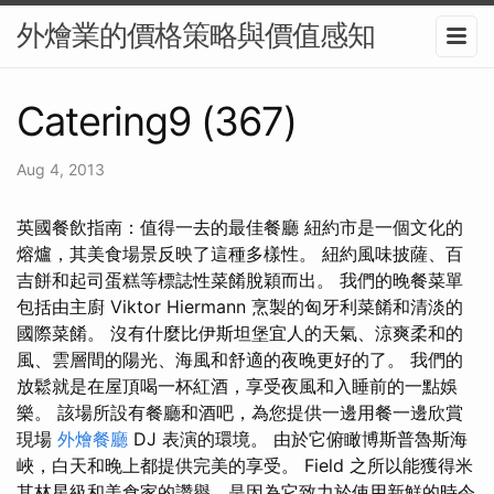
外燴業的價格策略與價值感知
Catering9 (367)
Aug 4, 2013
英國餐飲指南：值得一去的最佳餐廳 紐約市是一個文化的
熔爐，其美食場景反映了這種多樣性。 紐約風味披薩、百
吉餅和起司蛋糕等標誌性菜餚脫穎而出。 我們的晚餐菜單
包括由主廚 Viktor Hiermann 烹製的匈牙利菜餚和清淡的
國際菜餚。 沒有什麼比伊斯坦堡宜人的天氣、涼爽柔和的
風、雲層間的陽光、海風和舒適的夜晚更好的了。 我們的
放鬆就是在屋頂喝一杯紅酒，享受夜風和入睡前的一點娛
樂。 該場所設有餐廳和酒吧，為您提供一邊用餐一邊欣賞
現場
外燴餐廳
DJ 表演的環境。 由於它俯瞰博斯普魯斯海
峽，白天和晚上都提供完美的享受。 Field 之所以能獲得米
其林星級和美食家的讚譽，是因為它致力於使用新鮮的時令