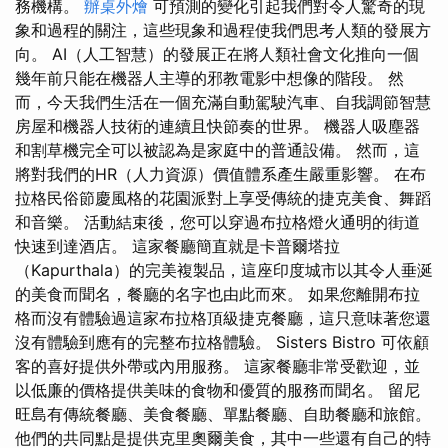
務機構。
辦桌外燴
可預測的變化引起我們對令人驚奇的現
象和過程的關注，這些現象和過程使我們思考人類的發展方
向。 AI（人工智慧）的發展正在將人類社會文化推向一個
幾年前只能在機器人主導的邪教電影中想像的階段。 然
而，今天我們生活在一個充滿自動駕駛汽車、自我調節智慧
房屋和機器人技術的連續且快節奏的世界。 機器人吸塵器
和割草機完全可以被認為是家庭中的普通設備。 然而，這
將對我們的HR（人力資源）價值體系產生嚴重影響。 在布
拉格民俗節慶風格的花園派對上享受傳統的捷克美食、舞蹈
和音樂。 活動結束後，您可以穿過布拉格燈火通明的街道
快速到達酒店。 這家餐廳簡直就是卡普爾塔拉
（Kapurthala）的完美複製品，這座印度城市以其令人垂涎
的美食而聞名，餐廳的名字也由此而來。 如果您離開布拉
格而沒有體驗過這家布拉格頂級捷克餐廳，這只意味著您還
沒有體驗到應有的完整布拉格體驗。 Sisters Bistro 可依顧
客的喜好提供外帶或內用服務。 這家餐廳非常受歡迎，並
以低廉的價格提供美味的食物和優質的服務而聞名。 留尼
旺島有傳統餐廳、美食餐廳、單點餐廳、自助餐廳和旅館。
他們的共同點是提供克里奧爾美食，其中一些還有自己的特