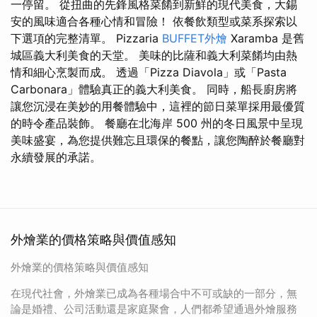
一停留。 從扭曲的先鋒風格菜餚到新鮮的現代美食，大錫
安的風味適合各種心情和冒險！ 依餐飲類型或菜系探索以
下選項的完整清單。 Pizzaria
BUFFET外燴
Xaramba 是舊
城區義大利美食的天堂。 美味的比薩和義大利菜餚均由熱
情和細心烹製而成。 透過「Pizza Diavola」或「Pasta
Carbonara」體驗真正的義大利美食。 同時，船長廚房將
讓您沉浸在美妙的用餐體驗中，這裡的節日菜單採用最優質
的時令產品裝飾。 餐廳在北海岸 500 州的冬日風景中呈現
美味盛宴，為您提供難忘且環保的餐點，讓您陶醉於餐廳對
永續發展的承諾。
外燴業的價格策略與價值感知
外燴業的價格策略與價值感知
在現代社會，外燴業已成為各種場合中不可或缺的一部分，無
論是婚禮、公司活動還是家庭聚會，人們都希望通過外燴服務