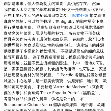
創新是未來，但人作為制度的重要工具仍然存在。 然而，
我們進入太空之旅的基本和重要部分之一是機器人化過程，
它在工業和生活的許多領域日益普及。
歐式外燴
想要獲得
真實的體驗，可以前往牧場，在 Big Sky 的鄉村星空下享
用行動餐車美食。 品嚐新鮮海鮮的味道以及採用農場新鮮
食材烹製的菜餚，展現加州的魅力。 所有食物不僅美味，
而且在製作時考慮了環保和永續發展。 在紐約，您可以找
到世界級的美食以及標誌性的街頭小吃。 這座城市的能源
供應提供了多樣化的餐飲場所。 不要錯過著名的紐約風味
披薩和百吉餅。 為了贏得這項稱號，餐廳必須提供卓越的
用餐體驗，並且不受主流媒體的關注。 其中一個地方可以
是一家家庭經營的餐廳，其食譜代代相傳，也可以是一家嘗
試使用當地食材的現代餐廳。 O Portão 餐廳位於豐沙爾舊
城區的中心地帶，是一顆美食瑰寶，供應海鮮、地中海、歐
洲和葡萄牙美食。 不要錯過“Arroz de Marisco”（來自海
裡的大米）和香蕉烤“Peixe Espada Preto”（黑胎魚）。
考慮到食品和服務的質量，價格是公平的。 在
Restaurante Cidade Velha 體驗新鮮海鮮、地中海、歐洲
和葡萄牙美食的完美結合。 不得用車輛（無論是開著還是