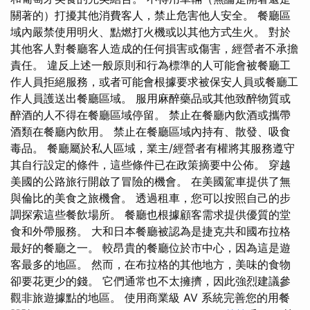
關著的）打擾其他消費客人，禁止危害他人安全。 餐廳區
域內嚴禁使用明火、點燃打火機或以其他方式生火。 對於
其他客人對餐廳客人造成的任何損害或傷害，經營者不承擔
責任。 違反上述一般原則和行為標準的人可能會被餐廳工
作人員拒絕服務，或者可能會根據要求被保安人員或餐廳工
作人員護送出餐廳區域。 服用麻醉藥品或其他致醉物質或
醉酒的人不得在餐廳區域停留。 禁止在餐廳內飲酒或攜帶
酒類在餐廳內飲用。 禁止在餐廳區域內持有、散發、吸食
毒品。 餐廳屬於私人區域，業主/經營者有權將其服務遵守
其自行設定的條件，這些條件已在政策摘要中公佈。 穿越
美國的公路旅行開啟了冒險的機會。 在美國駕車提供了無
與倫比的美食之旅機會。 透過租車，您可以按照自己的步
調探索這些餐飲場所。 餐廳也根據顧客需求提供優質的堂
食和外帶服務。 大和日本餐廳被認為是捷克共和國布拉格
最好的餐廳之一。 較昂貴的餐廳位於市中心，因為這是遊
客最多的地區。 然而，在布拉格的其他地方，美味的食物
卻要花更少的錢。 它們通常也不太擁擠，因此強烈建議參
觀非旅遊據點的地區。 使用商業級 AV 系統完善您的用餐