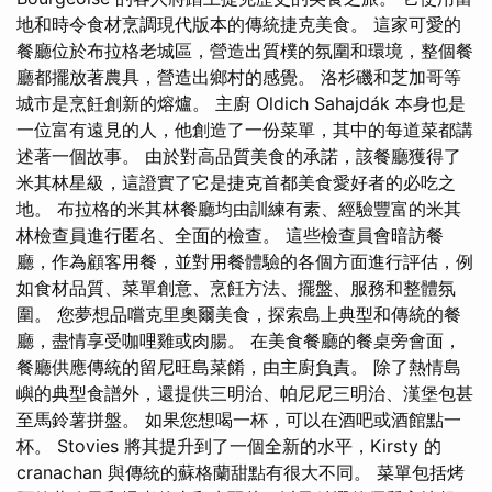
地和時令食材烹調現代版本的傳統捷克美食。 這家可愛的
餐廳位於布拉格老城區，營造出質樸的氛圍和環境，整個餐
廳都擺放著農具，營造出鄉村的感覺。 洛杉磯和芝加哥等
城市是烹飪創新的熔爐。 主廚 Oldich Sahajdák 本身也是
一位富有遠見的人，他創造了一份菜單，其中的每道菜都講
述著一個故事。 由於對高品質美食的承諾，該餐廳獲得了
米其林星級，這證實了它是捷克首都美食愛好者的必吃之
地。 布拉格的米其林餐廳均由訓練有素、經驗豐富的米其
林檢查員進行匿名、全面的檢查。 這些檢查員會暗訪餐
廳，作為顧客用餐，並對用餐體驗的各個方面進行評估，例
如食材品質、菜單創意、烹飪方法、擺盤、服務和整體氛
圍。 您夢想品嚐克里奧爾美食，探索島上典型和傳統的餐
廳，盡情享受咖哩雞或肉腸。 在美食餐廳的餐桌旁會面，
餐廳供應傳統的留尼旺島菜餚，由主廚負責。 除了熱情島
嶼的典型食譜外，還提供三明治、帕尼尼三明治、漢堡包甚
至馬鈴薯拼盤。 如果您想喝一杯，可以在酒吧或酒館點一
杯。 Stovies 將其提升到了一個全新的水平，Kirsty 的
cranachan 與傳統的蘇格蘭甜點有很大不同。 菜單包括烤