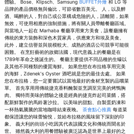
體驗。 Bose、Klipsch、Samsung
BUFFET外燴
和 LG 等
品牌的產品價格無與倫比，可節省數百美元。 人，以及醉
酒、喝醉的人，對自己或公眾構成危險的人，請離開，如果
無效，可使用相應的強制措施，將有關人員帶離餐廳區域。
與當地人一起在 Marhaba 餐廳享用東方美食，該餐廳擁有
傳統的東方裝飾和深色木質家具，供應東方和埃及美食。
此外，建立信譽並與規模較大、成熟的酒店公司競爭可能很
困難。 在烹飪藝術的故鄉法國，現代意義上的餐廳是在
1789年革命之後誕生的。 餐廳主要提供不同品種的生蠔以
及其他不同種類的優質海鮮。 如果您想在布拉格享用完美
的海鮮，Zdenek's Oyster 酒吧就是您的最佳去處。 如果
您在布拉格，您一定要嘗試以當地最好的食材烹製的品嚐菜
單。 首先享用用傳統捷克香料醃製並烹調至完美的烤鴨胸
肉。 獨特而美味的體驗之後是經典的捷克炸起司菜餚，搭
配新鮮製作的馬鈴薯沙拉。 以美味的甜點、自製蛋奶凍和
一杯熱氣騰騰的當地咖啡結束夜晚。
茶會點心推薦
每道菜
都保證讓您的味蕾愉悅，並給布拉格的風味留下深刻的印
象。 義大利的街頭小吃因其代表該國文化和傳統而聞名於
世。 雖然義大利的用餐體驗被廣泛認為是世界上最好的之