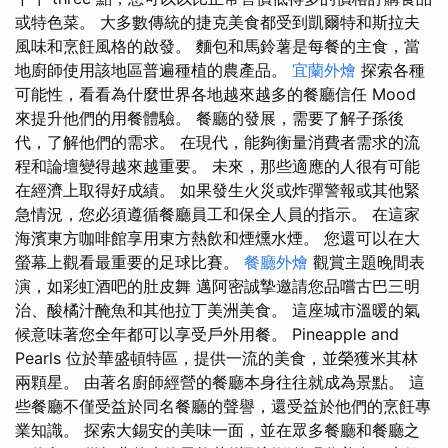
或特色菜。 大多數傳統的捷克美食都受到凱爾特和斯拉夫
風味和烹飪風格的啟發。 麵包和馬鈴薯是每餐的主食，當
地廚師使用該地區普遍種植的農產品。
宜蘭外燴
探索各種
可能性，看看為什麼世界各地越來越多的餐廳信任 Mood
來提升他們的用餐體驗。 餐廳的發展，需要了解子孫後
代，了解他們的需求。 在現代，能夠衡量消費者需求的流
程和論壇變得越來越重要。 未來，那些適應的人很有可能
在經濟上取得好成績。 如果發生火災或炸彈警報或其他緊
急情況，您必須遵循餐廳員工和保全人員的指示。 在這家
海濱東方咖啡館享用東方熱飲和煙燻水煙。 您還可以在大
螢幕上觀看最重要的足球比賽。
餐廳外燴
觀賞主題晚間表
演，如彩虹酒吧的肚皮舞 邁阿密誠摯邀請您品嚐古巴三明
治、酸橘汁醃魚和其他拉丁美洲美食。 這座城市溫暖的氣
候意味著您全年都可以享受戶外用餐。 Pineapple and
Pearls 位於華盛頓特區，提供一流的美食，並榮獲米其林
兩顆星。 由著名廚師經營的餐廳本身往往就成為景點。 這
些餐廳不僅受益於同名餐廳的聲譽，還受益於他們的烹飪專
業知識。 探索大錫安的美味一面，並在眾多餐廳和餐廳之