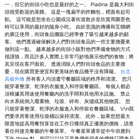
一，但它的街頭小吃也是最好的之一。 Piadina 是義大利街
頭很受歡迎的菜餚。 這是一塊扁平的炸麵包，裡面有起司
餡。 這可能是您坐在公園或沿著街道散步並欣賞周圍景色
時可以享用的最好的隨身小吃。 由於意識的傳播和互聯網
的廣泛使用，街頭食品攤販已經學會了吸引越來越多的顧
客。 他們透過確保解決人們對街頭食品的一些主要擔憂來
做到這一點。 越來越多的街頭小販對他們準備食物的方式
很謹慎，而且許多人實際上非常巧妙地展示他們的食物；將
其呈現在客戶面前。 透過消除人們對街頭食品的主要擔
憂，現在購買更便宜和更美味的食品幾乎沒有障礙。
台北
高級外燴
所有客人均須遵守餐廳區域的秩序和清潔。 您只
能穿著整潔、乾淨的衣服進入和停留餐廳區。 每個人都必
須根據其用途使用餐廳內的洗手間和其他用水設施。 禁止
向水系統倒入廢棄物、垃圾、碎布、灰燼或其他物質。 您
只能穿著整潔、乾淨的衣服進入和停留在餐廳區域。 \r\n我
們要求房客使用垃圾桶以保持清潔。 此外，如果您想最大
限度地提高用餐預算並在工作日獲得真正優惠的價格，請查
看任何捷克餐廳的午餐菜單。 午餐菜單通常從中午供應到
下午 three 點，您可以以比正常售價低得多的價格訂購食品