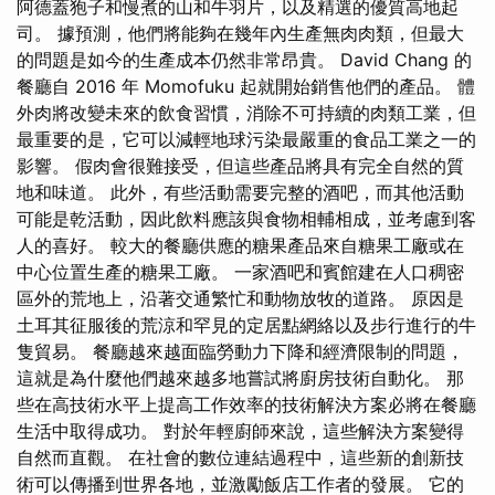
阿德蓋狍子和慢煮的山和牛羽片，以及精選的優質高地起
司。 據預測，他們將能夠在幾年內生產無肉肉類，但最大
的問題是如今的生產成本仍然非常昂貴。 David Chang 的
餐廳自 2016 年 Momofuku 起就開始銷售他們的產品。 體
外肉將改變未來的飲食習慣，消除不可持續的肉類工業，但
最重要的是，它可以減輕地球污染最嚴重的食品工業之一的
影響。 假肉會很難接受，但這些產品將具有完全自然的質
地和味道。 此外，有些活動需要完整的酒吧，而其他活動
可能是乾活動，因此飲料應該與食物相輔相成，並考慮到客
人的喜好。 較大的餐廳供應的糖果產品來自糖果工廠或在
中心位置生產的糖果工廠。 一家酒吧和賓館建在人口稠密
區外的荒地上，沿著交通繁忙和動物放牧的道路。 原因是
土耳其征服後的荒涼和罕見的定居點網絡以及步行進行的牛
隻貿易。 餐廳越來越面臨勞動力下降和經濟限制的問題，
這就是為什麼他們越來越多地嘗試將廚房技術自動化。 那
些在高技術水平上提高工作效率的技術解決方案必將在餐廳
生活中取得成功。 對於年輕廚師來說，這些解決方案變得
自然而直觀。 在社會的數位連結過程中，這些新的創新技
術可以傳播到世界各地，並激勵飯店工作者的發展。 它的