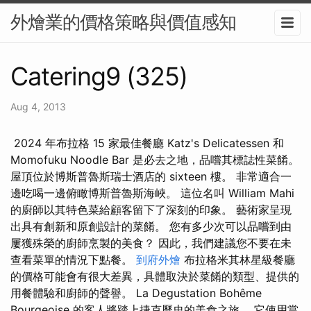
外燴業的價格策略與價值感知
Catering9 (325)
Aug 4, 2013
️ 2024 年布拉格 15 家最佳餐廳 Katz's Delicatessen 和
Momofuku Noodle Bar 是必去之地，品嚐其標誌性菜餚。
屋頂位於博斯普魯斯瑞士酒店的 sixteen 樓。 非常適合一
邊吃喝一邊俯瞰博斯普魯斯海峽。 這位名叫 William Mahi
的廚師以其特色菜給顧客留下了深刻的印象。 藝術家呈現
出具有創新和原創設計的菜餚。 您有多少次可以品嚐到由
屢獲殊榮的廚師烹製的美食？ 因此，我們建議您不要在未
查看菜單的情況下點餐。
到府外燴
布拉格米其林星級餐廳
的價格可能會有很大差異，具體取決於菜餚的類型、提供的
用餐體驗和廚師的聲譽。 La Degustation Bohême
Bourgeoise 的客人將踏上捷克歷史的美食之旅。 它使用當