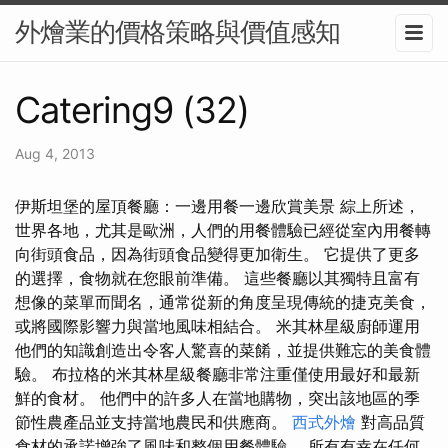
外燴業的價格策略與價值感知
Catering9 (32)
Aug 4, 2013
伊斯坦堡的屋頂餐廳：一邊用餐一邊欣賞美景 綜上所述，
世界各地，尤其是歐洲，人們的用餐體驗已經從室內用餐轉
向街頭食品，因為街頭食品變得更加衛生。 它提供了更多
的選擇，食物就在您眼前準備。 這些餐廳以其獨特且富有
想像的菜單而聞名，通常從新的角度呈現傳統的捷克美食，
或將國際影響力與當地風味相結合。 米其林星級廚師運用
他們的知識創造出令客人驚喜的菜餚，並提供難忘的美食體
驗。 布拉格的米其林星級餐廳非常注重僅使用最好和最新
鮮的食材。 他們中的許多人在當地購物，突出該地區的季
節性農產品並支持當地農民和供應商。
西式外燴
對高品質
食材的承諾增強了風味和整個用餐體驗。 所有有幸在任何