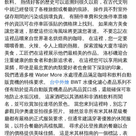
飲料。 熱情好客的歷史可以追溯到很久以前，在古代文明
中就已經發現了各種旅館或餐廳的痕跡。 操作員不對室外
儲存期間的污染或損壞負責。 有關停車費和兌換停車票條
件的資訊可在停車區張貼的價格牌上找到。 如果南方美食
讓您著迷，那麼這些沿海風味將更讓您著迷。 不要忘記在
這裡品嚐來自世界著名烘焙商的咖啡。 在這裡，您一定要
嚐嚐香脆、火辣、令人上癮的熱雞。 探索渡輪大廈市場的
美食，工匠們在這裡展示他們最精美的作品。 洛杉磯迎合
注重健康的飲食者和創新追求者。 在這裡您可以享用純素
菜餚，即使是最忠實的肉類愛好者也會留下深刻的印象。
我們透過多種 Water More 水處理產品滿足咖啡和飲料自動
販賣機的特殊要求。
台中外燴
BWT 水優化濾心產品系列不
僅有助於提高自動販賣機產品的高品質口感，還能確保可靠
地防止水垢沉積。 這家酒吧以其酒精和非酒精飲料而聞
名，並可欣賞加拉達塔的景色。 當您來到這裡時，別忘了
參觀貝伊奧盧並拍很多照片。 雖然並非所有米其林星級餐
廳都有嚴格的正式服裝要求，但通常建議穿著優雅的休閒服
裝，以符合餐廳的高檔氛圍。 尋求必比登推薦的餐廳以合
理的價格提供美味佳餚。 這是米其林指南的一個標誌，表