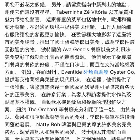
明您不必花太多錢。 另外，請留意指南中新列出的地點，
即使它們還沒有星星。 Taberninha Zé Vitória 以其品質和
魅力帶給您驚喜。 這家餐廳的菜單包括地中海、歐洲和葡
萄牙菜餚，在舒適的環境中提供美味佳餚。 工作人員的細
心服務讓您的參觀更加愉快。 狂歡節極大地影響了這座城
市的美食場景，推出了國王蛋糕等節日美食，成為季節性最
受歡迎的食物。 波特蘭的 Ava Gene's 餐廳以義大利風味
美食突顯了俄勒岡州豐富的農業資源。 他們展示了從農場
到餐桌的餐飲的好處，不僅在口味上，而且在支持當地經濟
方面。 例如，在緬因州，Eventide
外燴自助餐
Oyster Co.
提供新英格蘭經典菜餚的現代風味。 在這裡，他們提供了
一張護照，讓您無需跨越一個國家的邊界即可品嚐來自各大
洲的正宗美食。 在許多行業，為客人和訪客提供水作為茶
點是基本禮貌。 自動飲水機是飯店和餐廳的理想解決方
案。 紐約 The Orchard 等餐廳充分利用了這一點。 由於南
瓜、蘋果和根莖類蔬菜等豐富的食材，季節性菜單在這段時
間蓬勃發展。 Natty Boh 啤酒與巴爾的摩的許多美食完美
搭配，深受當地人和遊客的喜愛。 波士頓以其海鮮而自
豪，尤其是新英格蘭蛤蜊濃湯。 為了增強體驗，請嘗試用