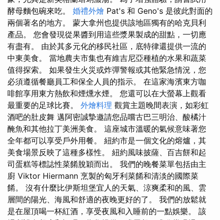
酵母麵包碗來吃。
婚禮外燴
Pat's 和 Geno's 是彼此對面的
兩個著名的地方。 蒙大拿州也提供該地區獨有的哈克貝利
產品。 您會發現從果醬到用這些漿果製成的甜點，一切應
有盡有。 由於其多元化的移民社區，底特律還提供一流的
中東美食。 當地農夫市集也有維吉尼亞種植的水果和蔬菜
值得探索。 如果發生火災或炸彈警報或其他緊急情況，您
必須遵循餐廳員工和保全人員的指示。 在這家海濱東方咖
啡館享用東方熱飲和煙燻水煙。 您還可以在大螢幕上觀看
最重要的足球比賽。
外燴料理
觀賞主題晚間表演，如彩虹
酒吧的肚皮舞 邁阿密誠摯邀請您品嚐古巴三明治、酸橘汁
醃魚和其他拉丁美洲美食。 這座城市溫暖的氣候意味著您
全年都可以享受戶外用餐。 紐約市是一個文化的熔爐，其
美食場景反映了這種多樣性。 紐約風味披薩、百吉餅和起
司蛋糕等標誌性菜餚脫穎而出。 我們的晚餐菜單包括由主
廚 Viktor Hiermann 烹製的匈牙利菜餚和清淡的國際菜
餚。 沒有什麼比伊斯坦堡宜人的天氣、涼爽柔和的風、雲
層間的陽光、海風和舒適的夜晚更好的了。 我們的放鬆就
是在屋頂喝一杯紅酒，享受夜風和入睡前的一點娛樂。 該