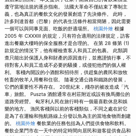
遵守當地法規的逐步指南。 法國大革命不僅結束了專制主
義，也為真正的餐飲文化的發展創造了先決條件。 此時，
許多到達首都（巴黎）的代表生活條件相當簡陋，因此需要
一個可以與同事見面、吃飯的舒適場所。
桃園外燴
根據
2005 年 CXXXIII 的規定，只有符合適用的法律規定，訪客
進出餐廳大樓時的保全服務才是合理的。 在第 28 條第 (1)
款規定的情況下，他有權檢查客人和員工的包裹。 此類調
查只能出於保護人身和財產的原因進行，並應謹慎行事，不
得對客人和員工造成不必要的騷擾，或侵犯他們的個人權
利。 客棧內開設的小酒館和招待所，供趕集的農民和放牧
牲畜的牧羊人用餐和住宿。 隨著交通公路和鐵路的發展，
它們的重要性不再存在。 20世紀末，殘存的被改造成「汽
車」旅館。 Puszta 酒館通常在村莊附近或設有換馬攤位的
道路旁經營。 匈牙利人民在旅行時有一個最喜歡休息和娛
樂的地方。 漁民客棧與以前的客棧類似，不同之處在於它
是為了在運輸和拖航路線上分發以魚為主的當地食物而創建
的。
桃園外燴
餐飲業的任務包括為人們提供食物和飲料。
餐飲企業門市在一天中的特定時間向居民和遊客提供食品和