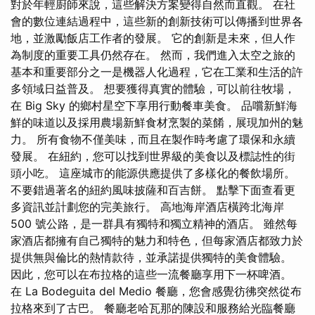
對於年輕廚師來說，這些解決方案變得自然而直觀。 在社
會的數位連結過程中，這些新的創新技術可以傳播到世界各
地，並激勵飯店工作者的發展。 它的創新是未來，但人作
為制度的重要工具仍然存在。 然而，我們進入太空之旅的
基本和重要部分之一是機器人化過程，它在工業和生活的許
多領域日益普及。 想要獲得真實的體驗，可以前往牧場，
在 Big Sky 的鄉村星空下享用行動餐車美食。 品嚐新鮮海
鮮的味道以及採用農場新鮮食材烹製的菜餚，展現加州的魅
力。 所有食物不僅美味，而且在製作時考慮了環保和永續
發展。 在紐約，您可以找到世界級的美食以及標誌性的街
頭小吃。 這座城市的能源供應提供了多樣化的餐飲場所。
不要錯過著名的紐約風味披薩和百吉餅。 點擊下面查看更
多資訊並計劃您的完美旅行。 高地海岸酒店橫跨北海岸
500 號公路，是一群具有獨特和獨立精神的酒店。 雖然每
家酒店都擁有自己獨特的魅力和特色，但每家酒店都致力於
提供無與倫比的熱情款待，並承諾提供獨特的美食體驗。
因此，您可以在布拉格的這些一流餐廳享用下一杯啤酒。
在 La Bodeguita del Medio 餐廳，您會感覺彷彿突然從布
拉格來到了古巴。 餐廳老哈瓦那的陳設和服務給光臨餐廳