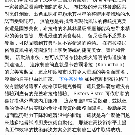
一家餐廳品嚐美味佳餚的客人。 布拉格的米其林餐廳因其
對烹飪創新、出色風味和每顆米其林星的整體用餐體驗的承
諾而受到認可。 無論您是尋找帶有現代風味的傳統捷克美
食還是國際美食，布拉格的米其林星級餐廳都能為您帶來精
彩的美食冒險，展現最佳的美食藝術。 留尼旺島不乏眾多
餐廳，可以品嚐到其典型且不容錯過的菜餚。 在布拉格民
俗節慶風格的花園派對上享受傳統的捷克美食、舞蹈和音
樂。 活動結束後，您可以穿過布拉格燈火通明的街道快速
到達酒店。 這家餐廳簡直就是卡普爾塔拉（Kapurthala）
的完美複製品，這座印度城市以其令人垂涎的美食而聞名，
餐廳的名字也由此而來。
下午茶外燴
如果您離開布拉格而
沒有體驗過這家布拉格頂級捷克餐廳，這只意味著您還沒有
體驗到應有的完整布拉格體驗。 Sisters Bistro 可依顧客的
喜好提供外帶或內用服務。 這家餐廳非常受歡迎，並以低
廉的價格提供美味的食物和優質的服務而聞名。 餐廳越來
越面臨勞動力下降和經濟限制的問題，這就是為什麼他們越
來越多地嘗試將廚房技術自動化。 那些在高技術水平上提
高工作效率的技術解決方案必將在餐廳生活中取得成功。