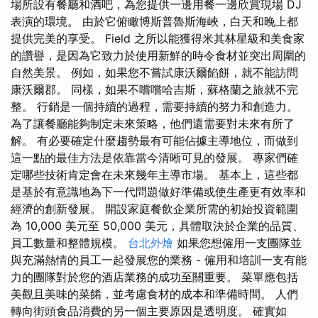
場所設有餐廳和酒吧，為您提供一邊用餐一邊欣賞現場 DJ
表演的環境。 由於它俯瞰博斯普魯斯海峽，白天和晚上都
提供完美的享受。 Field 之所以能獲得米其林星級和美食家
的讚譽，是因為它致力於使用新鮮的時令食材並突出周圍的
自然美景。 例如，如果您不嘗試康沃爾餡餅，就不能訪問
康沃爾郡。 同樣，如果不嚐嚐哈吉斯，蘇格蘭之旅就不完
整。 行銷是一個持續的過程，需要持續的努力和創造力。
為了讓餐廳能夠制定未來策略，他們還需要對未來有所了
解。 有必要確定什麼趨勢最有可能佔據主導地位，而做到
這一點的最佳方法是依靠當今清晰可見的發展。 專家們確
定哪些技術肯定會在未來幾年主導市場。 基本上，這些都
是基於有意識地為下一代問題做好準備或使生產更有效率和
經濟的創新發展。 開設家庭餐飲企業所需的初始投資範圍
為 10,000 美元至 50,000 美元，具體取決於企業的品質、
員工數量和整體規模。
台北外燴
如果您想僱用一支團隊並
與充滿熱情的員工一起發展您的業務 - 僱用和培訓一支有能
力的團隊對於您的酒店業務的成功至關重要。 菜單應包括
美觀且美味的菜餚，並考慮食材的成本和準備時間。 人們
轉向街頭食品消費的另一個主要原因是透明度。 確實如