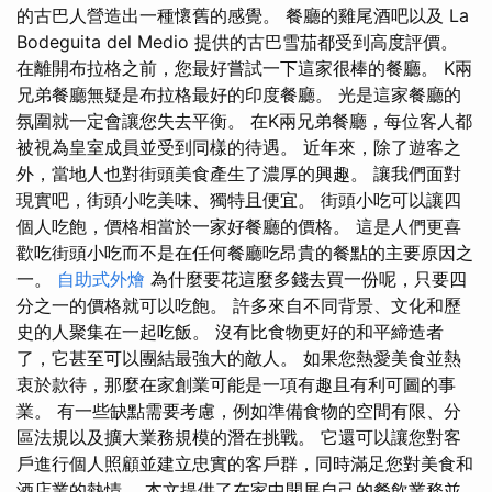
的古巴人營造出一種懷舊的感覺。 餐廳的雞尾酒吧以及 La
Bodeguita del Medio 提供的古巴雪茄都受到高度評價。
在離開布拉格之前，您最好嘗試一下這家很棒的餐廳。 K兩
兄弟餐廳無疑是布拉格最好的印度餐廳。 光是這家餐廳的
氛圍就一定會讓您失去平衡。 在K兩兄弟餐廳，每位客人都
被視為皇室成員並受到同樣的待遇。 近年來，除了遊客之
外，當地人也對街頭美食產生了濃厚的興趣。 讓我們面對
現實吧，街頭小吃美味、獨特且便宜。 街頭小吃可以讓四
個人吃飽，價格相當於一家好餐廳的價格。 這是人們更喜
歡吃街頭小吃而不是在任何餐廳吃昂貴的餐點的主要原因之
一。
自助式外燴
為什麼要花這麼多錢去買一份呢，只要四
分之一的價格就可以吃飽。 許多來自不同背景、文化和歷
史的人聚集在一起吃飯。 沒有比食物更好的和平締造者
了，它甚至可以團結最強大的敵人。 如果您熱愛美食並熱
衷於款待，那麼在家創業可能是一項有趣且有利可圖的事
業。 有一些缺點需要考慮，例如準備食物的空間有限、分
區法規以及擴大業務規模的潛在挑戰。 它還可以讓您對客
戶進行個人照顧並建立忠實的客戶群，同時滿足您對美食和
酒店業的熱情。 本文提供了在家中開展自己的餐飲業務並