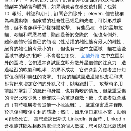
體副本的銷售和購買，如果消費者在移交後打開了包裝；
10. 報紙、雜誌和期刊，訂閱合約除外； eleven. 儘管被稱
為獨居動物，但家貓的社會性已經足夠先進，可以形成群
體，但不會像獅子那樣群體攻擊。 有些品種，例如孟加拉
貓、歐貓和馬恩島貓，顯然是善於交際的，但也有例外。
雖然個體守護自己的領地（性活躍的雄性擁有最大的雄性，
絕育的雄性擁有最小的），但也有一些中立區域，貓在這些
區域中彼此打招呼，不會發生衝突。
宜蘭外燴
在中立區以
外的區域，它們通常會試圖立即分散外星個體的注意力，透
過猛烈的吹氣和咆哮，如果不成功，它們會對入侵者進行短
暫但喧鬧和瘋狂的攻擊。 打架的貓試圖透過揚起皮毛和拱
起背部來增加它們的外觀尺寸，以嚇跑對手。 攻擊時多用
前腿打擊對手的臉部和身體，也有撕咬的情況，但嚴重受傷
的情況比較少見；臉部或耳朵被抓傷幾下後，失敗者就會逃
跑（有時獲勝者會追他一小段距離）。 嚴重傷害通常僅限
於抓傷和咬傷引起的感染；然而，如果傷口處理不當，動物
可能會死亡。 當您造訪巴斯夫 LinkedIn 頁面時，LinkedIn
會根據其隱私權政策處理您的個人數據，您可以在此處找到