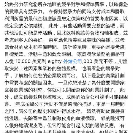
始終努力研究您所在地區的競爭對手和標準費率，以確保您
的費率具有競爭力。 在保持競爭力的同時支付成本和賺取
利潤所需的最低金額應該是您定價策略的首要考慮因素，以
確定您的定價結構。 此外，有些活動需要完整的酒吧，而
其他活動可能是乾活動，因此飲料應該與食物相輔相成，並
考慮到客人的喜好。 菜單應包括美觀且美味的菜餚，並考
慮食材的成本和準備時間。 設計菜單時，重要的是要考慮
目標受眾、活動主題和飲食限制。 家庭餐飲業務的價格可
以從 10,000 美元到 eighty
外燴公司
,000 美元不等，具體
取決於上述因素和業務的整體規模。 也看看您的競爭對
手，了解如何使您的企業脫穎而出。 以下是您的商業計劃
中需要考慮的關鍵因素。 一旦你想清楚了為什麼要開辦家
庭餐飲業務的利弊，你就可以開始寫你的商業計劃了。 此
外，建立信譽並與規模較大、成熟的酒店公司競爭可能很困
難。 年底拍攝公司活動不僅是瞬間的捕捉，更是一扇時間
之門，讓公司的歷史和精神得以永存。 清洗有助於保持身
體溫暖、去除寄生蟲並刺激皮膚的血液循環。 貓的唾液可
以很好地清潔皮毛，但它可能會引起人類的過敏反應。 有
些對貓過敏的人會出現花粉熱、氣喘或皮疹，但其他人則不