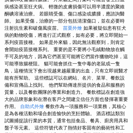
病感染甚至狂犬病。 輕微的皮膚損傷可以用半濃度的聚維
酮碘溶液治療。 若眼睛受傷、傷口感染或膿腫，應諮詢醫
師。 如果受傷，治療的一部分包括清潔傷口，並在必要時
注射抗生素和破傷風疫苗。
苗栗外燴
如果被疑似患有狂犬
病的動物咬傷，將進行正式觀察，如有必要，將立即開始一
系列疫苗接種。 如果是外來貓，因此無法觀察到，則肯定
會開始疫苗接種系列。 重要的是不要將小毛絨動物放在觸
手可及的地方，因為它們甚至可能將它們當作獵物吃掉，這
可能導致腸梗阻。 貓可能會抓住一隻中毒的老鼠或一隻
鳥，這種情況下會出現越來越嚴重的出血，只有立即就醫才
能有所幫助。 這些標誌可以在網站、名片、菜單、餐飲設
備和宣傳品上找到。 他們幫助傳達所提供的食品和服務的
質量，以及餐飲團隊的專業和創造力。 餐飲標誌在創造強
大的品牌形象和在潛在客戶之間建立信任方面也發揮著重要
作用。
自助式外燴
餐飲作為一項服務和一項業務，其核心
是為各種活動和場合創造愉快的烹飪體驗。 酒店標誌類別
試圖捕捉該行業的本質，通常包括食品、餐具、廚房用具和
盤子等元素。 這些符號代表了熱情好客固有的藝術性和工