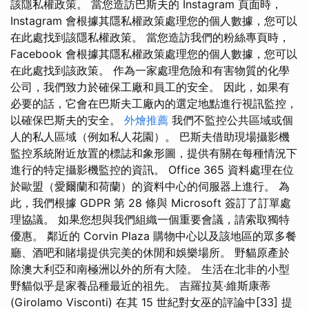
該隱私權政策。 當您造訪巴斯夫的 Instagram 頁面時，
Instagram 會根據其隱私權政策處理您的個人數據，您可以
在此處找到該隱私權政策。 當您造訪我們的粉絲專頁時，
Facebook 會根據其隱私權政策處理您的個人數據，您可以
在此處找到該政策。 作為一家處理危險和有害物質的化學
公司，我們致力於確保工廠和員工的安全。 因此，如果有
必要的話，它會在巴斯夫工廠內的選定地點進行視訊監控，
以確保巴斯夫的安全。
外燴推薦
我們不監控公共區域或個
人的私人區域（例如私人花園）。 巴斯夫借助現場攝影機
監控系統附近放置的標誌和象形圖，提供有關在每種情況下
進行的特定攝影機監控的資訊。 Office 365 資料處理在位
於歐盟（愛爾蘭和荷蘭）的資料中心的伺服器上進行。 為
此，我們根據 GDPR 第 28 條與 Microsoft 簽訂了訂單處
理協議。 如果您想與我們組織一個重要會議，請索取獨特
優惠。 鄰近的 Corvin Plaza 購物中心以及該地區的眾多餐
廳、酒吧和賭場提供完美的休閒和娛樂場所。 野貓原產於
除澳大利亞和南極洲以外的所有大陸。 生活在北非的小型
野貓似乎是家養品種最近的祖先。 吉羅拉莫·維斯康蒂
(Girolamo Visconti) 在其 15 世紀對女巫的評論中[33] 提