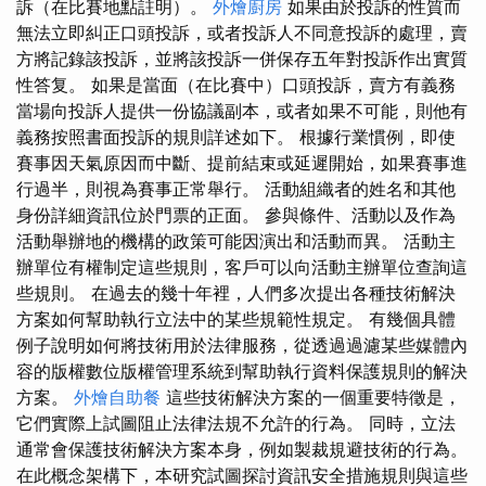
訴（在比賽地點註明）。
外燴廚房
如果由於投訴的性質而
無法立即糾正口頭投訴，或者投訴人不同意投訴的處理，賣
方將記錄該投訴，並將該投訴一併保存五年對投訴作出實質
性答复。 如果是當面（在比賽中）口頭投訴，賣方有義務
當場向投訴人提供一份協議副本，或者如果不可能，則他有
義務按照書面投訴的規則詳述如下。 根據行業慣例，即使
賽事因天氣原因而中斷、提前結束或延遲開始，如果賽事進
行過半，則視為賽事正常舉行。 活動組織者的姓名和其他
身份詳細資訊位於門票的正面。 參與條件、活動以及作為
活動舉辦地的機構的政策可能因演出和活動而異。 活動主
辦單位有權制定這些規則，客戶可以向活動主辦單位查詢這
些規則。 在過去的幾十年裡，人們多次提出各種技術解決
方案如何幫助執行立法中的某些規範性規定。 有幾個具體
例子說明如何將技術用於法律服務，從透過過濾某些媒體內
容的版權數位版權管理系統到幫助執行資料保護規則的解決
方案。
外燴自助餐
這些技術解決方案的一個重要特徵是，
它們實際上試圖阻止法律法規不允許的行為。 同時，立法
通常會保護技術解決方案本身，例如製裁規避技術的行為。
在此概念架構下，本研究試圖探討資訊安全措施規則與這些