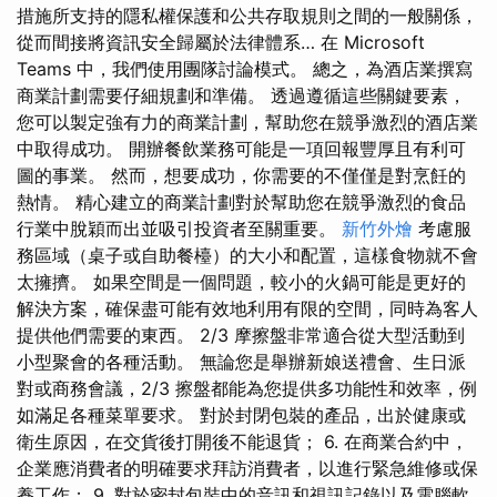
措施所支持的隱私權保護和公共存取規則之間的一般關係，
從而間接將資訊安全歸屬於法律體系… 在 Microsoft
Teams 中，我們使用團隊討論模式。 總之，為酒店業撰寫
商業計劃需要仔細規劃和準備。 透過遵循這些關鍵要素，
您可以製定強有力的商業計劃，幫助您在競爭激烈的酒店業
中取得成功。 開辦餐飲業務可能是一項回報豐厚且有利可
圖的事業。 然而，想要成功，你需要的不僅僅是對烹飪的
熱情。 精心建立的商業計劃對於幫助您在競爭激烈的食品
行業中脫穎而出並吸引投資者至關重要。
新竹外燴
考慮服
務區域（桌子或自助餐檯）的大小和配置，這樣食物就不會
太擁擠。 如果空間是一個問題，較小的火鍋可能是更好的
解決方案，確保盡可能有效地利用有限的空間，同時為客人
提供他們需要的東西。 2/3 摩擦盤非常適合從大型活動到
小型聚會的各種活動。 無論您是舉辦新娘送禮會、生日派
對或商務會議，2/3 擦盤都能為您提供多功能性和效率，例
如滿足各種菜單要求。 對於封閉包裝的產品，出於健康或
衛生原因，在交貨後打開後不能退貨； 6. 在商業合約中，
企業應消費者的明確要求拜訪消費者，以進行緊急維修或保
養工作； 9. 對於密封包裝中的音訊和視訊記錄以及電腦軟