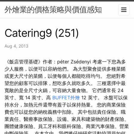
外燴業的價格策略與價值感知
Catering9 (251)
Aug 4, 2013
《飯店管理基礎》作者：péter Zsédenyi 考慮一下您為多
少人服務，以便可以容納他們。 為大型聚會提供多種菜餚
或更大尺寸的菜餚，以便每個人都能吃得均勻。 您絕對希
望您的顧客可以排隊，想吃多久就吃多久。 三種選擇中最
寬敞的是全尺寸火鍋，可容納大量食物。 它們通常長 24
英寸、寬 14 英寸、高
BUFFET外燴
12 英寸。 水盤可以保
持水分，加熱元件還帶有蓋子以保持熱量。 您的商業保險
費也可以從您的納稅義務中扣除。 其中包括責任保險、職
業責任、醫療事故保險、設備、家具和建築物的財產保險、
團體健康保險、員工牙科和眼科保險、商業汽車保險、營業
中斷保險等。 在本文中，我們將仔細研究活動協調員如何