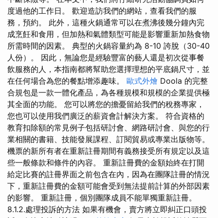
度過他的工作日。 歡迎造訪我們的網站，查看我們的服
務，預約。 此外，這種火鍋通常可以在煮沸後幾分鐘內完
成烹飪和食用，但加熱和氣體類型可能是影響重新加熱食物
所需時間的因素。 典型的火鍋容量約為 8-10 誇脫（30-40
人份）。 因此，無論您是經驗豐富的藝人還是初次從事餐
飲服務的人，本指南都將幫助您選擇理想的平底鍋尺寸，並
在任何場合為您的餐點增添趣味。
歐式外燴
Doola 的完整
合規包是一款一體化產品，為各種規模和規模的企業提供極
其全面的功能。 您可以將您的擔憂留給我們的稅務專家，
您也可以使用我們廣泛的薪資會計解決方案。 符合資格的
教育扣除額的常見例子包括研討會、網路研討會、與您的行
業相關的書籍、技能發展課程、訂閱貿易或專業出版物等。
機票的新所有者在重新註冊期間有義務接受所有規定以及這
些一般條款和條件的內容。 重新註冊費的金額始終在打開
給定比賽的註冊界面之前包含在內，因為在團隊註冊的情況
下，重新註冊費的金額可能會受到無法提前計算的外部因素
的影響。 重新註冊，個別團隊成員不能單獨重新註冊。
8.1.2.處理投訴的方法 如果有機會，賣方將立即糾正口頭投