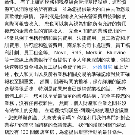
藝性。 有了正確的稅務和稅務組合管理基礎設施，這些資
源可以消除您的所有麻煩，並為您提供最大的自由去做您最
喜歡做的事情。 淨利潤是指總收入減去營業費用後剩餘的
實際可報告收入。 您也可以將其視為扣除所有允許的費用
後您的企業產生的實際收入。 完全可扣除的業務費用的一
些常見例子包括行銷和廣告費用、法律費用、員工教育和培
訓費用、許可證和監管費用、商業和公司卡處理費、員工福
利計劃、員工租金等。 Novo、Relé、Merkúr、Bluevine
等一些線上商業銀行平台提供了令人印象深刻的功能，例如
快速獲取資金和為員工提供免費子帳戶。
外燴廚房
如上所
述，收入和支出以及所有業務相關交易的準確記錄對於正確
報稅至關重要。 然而，隨著時間的推移，保存詳細的記錄
會變得很乏味，特別是如果您自己繳納營業稅的話。 作為
個體工商戶，您可以享受最簡單的業務結構，完全掌控您的
業務，沒有任何複雜性。 然而，個人財產和企業之間並沒
有法律上的分離。 在這裡找到漢堡-阿爾托納的理想會議室
- 您想舉辦會議、大會或演示嗎？ 然後利用我們專門針對企
業客戶的需求而調整的會議優惠。 我們的漢堡阿爾托納酒
店設有 133 間飯店客房，為您提供舉辦活動的最佳條件。