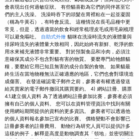
會表現出任何過敏症狀。 有些貓喜歡為它們的同伴甚至它
們的主人洗澡。 洗澡時吞下的頭髮在胃裡粘在一起並凝固
（稱為牛黃石），有時會反流。 這種情況在長毛品種中更
常見，但是，透過適當的飲食和經常梳理皮毛或用毛刷梳理
可以避免嘔吐。
自助式外燴
貓咪在洗澡時流失的液體量與
排尿時流失的液體量大致相同，因此始終有新鮮、乾淨的飲
用水來補充液體非常重要。 對於預製食品和冷肉，必須注
意確保其成分不包含對貓有害的物質。 要麼專門給牠餵貓
糧，要麼給它用已知且無害的成分自製的食物。 如果貓最
終生活在當地物種無法正確適應的地區，它們也會對環境造
成傷害。 在發送確認電子郵件之前，參賽者有權透過發送
給其賣家的電子郵件撤回其購買要約。 4) 網站註冊、購票
4.1.建立個人資料 為了透過網站註冊參加比賽，參賽者必須
擁有自己的個人資料。 您可以在資料管理資訊中找到有關
使用網站期間提供的資料的更多資訊。 參賽者可以透過他
的個人資料報名參加已宣布的比賽。 價格變動不會影響已
註冊參賽者的註冊費用。 動物行為研究人員可以提供許多
這樣的例子，解釋是高度是動物調查其「領地」並密切關注