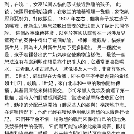
到，在晚上，女巫試圖以貓的形式接近熟睡的孩子。 此
後，法國風俗開始流傳，在教堂的地基裡埋一隻貓，象徵鎮
壓邪惡勢力、打敗撒旦。 1607 年左右，貓將鼻子放在孩子
的嘴裡，使新生兒窒息並吸出靈魂的想法進入了歐洲民間傳
說。 這個故事流傳甚廣，以至於英國法院曾在一起涉及兒
童死亡的案件中得出了這個結論。 根據一種觀點，貓嫉妒
新生兒，因為主人對新生兒給予更多關注。 另一種說法
是，孩子嘴裡發出的牛奶氣味促使動物這樣做。 最後一個
想法沒有考慮到即使貓是靠牛奶養大的，它通常更喜歡喝
水。 古希臘人和古羅馬人，就像埃及人一樣，非常尊敬他
們。 5世紀，貓出現在大希臘，即在亞平寧半島創建的希臘
領土[17]，較晚，1世紀，來自北非和中東的動物開始傳
播，其基因庫後來與貓雜交。 [21]希臘人從埃及偷運了第一
批貓，當時人們對貓感到恐懼，當法老派軍隊去收回它們
時，動物的分配已經開始（腓尼基人的參與）橫跨地中海。
在這種情況下，他們已經在積極地用氣味濃烈的尿液進行標
記。 它們甚至會不惜一場激烈的戰鬥來保衛自己的領地免
受競爭對手的侵害。 它們還可能造成彼此嚴重傷害、眼睛
損傷和咬傷傷口膿腫。 外來貓之間打架時可能會發生白血