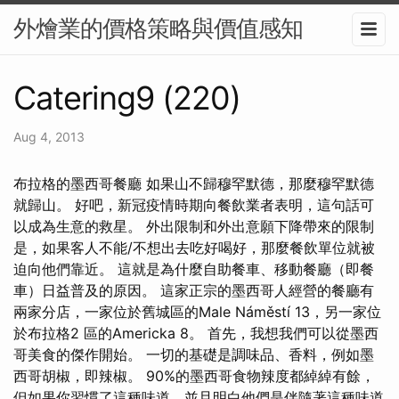
外燴業的價格策略與價值感知
Catering9 (220)
Aug 4, 2013
布拉格的墨西哥餐廳 如果山不歸穆罕默德，那麼穆罕默德
就歸山。 好吧，新冠疫情時期向餐飲業者表明，這句話可
以成為生意的救星。 外出限制和外出意願下降帶來的限制
是，如果客人不能/不想出去吃好喝好，那麼餐飲單位就被
迫向他們靠近。 這就是為什麼自助餐車、移動餐廳（即餐
車）日益普及的原因。 這家正宗的墨西哥人經營的餐廳有
兩家分店，一家位於舊城區的Male Náměstí 13，另一家位
於布拉格2 區的Americka 8。 首先，我想我們可以從墨西
哥美食的傑作開始。 一切的基礎是調味品、香料，例如墨
西哥胡椒，即辣椒。 90%的墨西哥食物辣度都綽綽有餘，
但如果你習慣了這種味道，並且明白他們是伴隨著這種味道