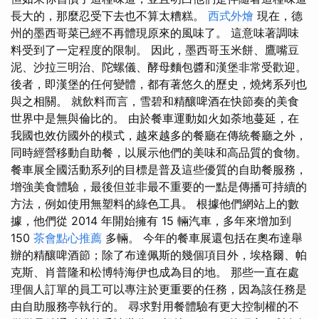
長大的，那麼忍受下去也不算太糟糕。
西式外燴
現在，德
州的墨西哥菜已經不再體現原來的風味了。 這意味著調味
料受到了一定程度的限制。 因此，墨西哥玉米餅、鷹嘴豆
泥、沙拉三明治、陀螺儀、酵母麵包醬和漢堡非常受歡迎。
後者，即漢堡的任何變體，都有著悠久的歷史，燒烤系列也
與之相關。 就飲料而言，雪碧和精釀啤酒在快節奏的美食
世界中是無與倫比的。 由於餐車運動如火如荼地蔓延，在
我國也效仿國外的模式，越來越多的餐廳在傳統餐廳之外，
同時經營移動自助餐，以展示他們的美味和高品質的食物。
餐車展全國活動系列的目標是普及這些優質的自助餐服務，
增強美食體驗，最後但並非最不重要的一點是傳播可持續的
方法，例如使用無塑料的綠色工具。 根據他們網站上的數
據，他們從 2014 年開始擁有 15 輛汽車，多年來增加到
150
茶會點心推薦
多輛。 今年的餐車展還包括在奧布達舉
辦的精釀啤酒節；除了布達佩斯的幾個項目外，埃格爾、帕
克斯、肖普隆和松博特海伊也成為目的地。 那些一直在處
理個人訂單的員工可以專注於更重要的任務，因為該任務是
由自助服務亭執行的。 尋求對用餐體驗有更大控制權的不