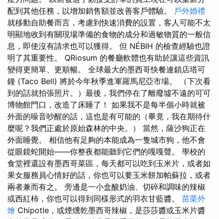
配到其他任務，以增加銷售額並改善客戶體驗。
戶外婚禮
就移動自助餐而言，考慮到快速消費的設置，客人可能不太
明顯地收到有關現場準備的食物的成分和過敏物質的一般信
息，即使沒有請求也可以獲得。 但 NÉBIH 的檢查經驗也證
明了其重要性。 QRiosum 的餐廳軟體也有助於讓這些資訊
變得更簡單、更順暢。 全球最大的墨西哥快餐連鎖店塔可
鐘 (Taco Bell) 將於今年秋季進軍羅馬尼亞市場。 （下次看
到的話就拍張照片。）最後，我們停在了離廢墟不遠的可可
博物館門口，改造了床睡了！ 如果我不是每半個小時就被
外面的噪音吵醒的話，這也是有可能的（畢竟，我在期待什
麼呢？我們正處於原始森林的中央。） 當然，薩沙狗正在
外面睡覺。 相信他有足夠的本能成為一隻城市狗，他不會
從眼鏡蛇開始——你整夜都能聽到它們的嘎嘎聲。 學校的
食堂裡還設有墨西哥菜區，每天都可以吃到玉米片，或者如
果女服務員心情好的話，你也可以要玉米餅加帕蘇拉，或者
兩者兼而有之。 旁邊是一小盒酸奶油、切碎和調味的辣椒
或西紅柿，你也可以得到同樣形式的羽衣甘藍醬。
苗栗外
燴
Chipotle，或煙燻乾墨西哥辣椒，是莎莎醬或玉米片醬