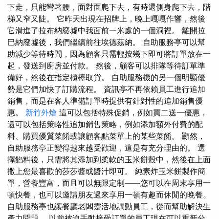
下走，只能彎著腰，面對面爬下去，有時還側身爬下去，階
梯又窄又陡。 它昨天出現在招牌上，晚上嘎嘎作響，然後
它滑進了拉布納廢墟中我面前一米處的一個洞裡。 離開拉
巴納廢墟後，我們繼續前往埃德茲納。 自助服務亭可以幫
助減少等待時間，因為顧客只需輕按幾下即可將訂單放在一
起，發送到廚房並付款。 然後，顧客可以排隊等待訂單準
備好，然後在指定櫃檯取貨。 自助服務機的另一個明顯優
勢是它們加快了訂購流程。 資訊亭不再依賴員工進行追加
銷售，而是在客人準備訂單時提供有針對性的追加銷售優
惠。
新竹外燴
這可以包括特殊促銷，例如買二送一優惠，
還可以包括策略性追加銷售策略，例如添加額外付費的配
料、購買優質菜餚或讓顧客點菜單上的某些菜餚。 顯然，
自助服務亭正變得越來越受歡迎，這是有充分理由的。 選
擇餡料後，只需將其添加到柔軟的玉米餅殼中，然後在上面
撒上您最喜歡的莎莎醬或醬汁即可。 純素炸玉米餅製作簡
單，營養豐富，而且可以無限定制——您可以在周末享用一
頓快餐，也可以邀請朋友過來享用一頓有趣而休閒的晚餐。
自助服務亭也讓餐廳老闆靈活地調動員工，從而幫助解決生
產力問題。 以前被迫手動接受訂單的員工現在可以重新分