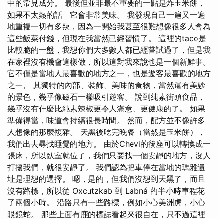
中的常見成分。 最後但並非最不重要的一點是炸玉米餅，
如果不太熱的話，它會非常美味。 我發現自己一遍又一遍
地重複一切有多辣，因為一開始我甚至很難想像很多人會為
這些飯菜付錢，但現在我當然已經習慣了。 這裡的taco是
比較脆的一盤，我想你們大多數人都已經嘗試過了，但是我
在家裡沒有機會這樣做，所以這對我來說也是一個新鮮事。
它不僅是當地人最喜歡的地方之一，也是遊客最喜歡的地方
之一。 其獨特的內部、裝飾、美味的食物，當然還有美妙
的景色，幾乎像磁石一樣吸引遊客。 說到純素街頭食品，
幾乎沒有什麼比純素辣椒更令人滿意、更健康的了。 如果
準備得當，味道會持續很長時間。 然而，配方並不像許多
人想像的那麼複雜。 天黑後吃完晚餐（當然是玉米餅），
我們出去尋找睡覺的地方。 由於Chevi的後座可以轉換成一
張床，所以臥室就位了，我們只要找一個安靜的地方，沒人
打擾我們，就很安靜了。 我們認為把車停在當地的瑪雅遺
址是理想的選擇。 嗯，是的，但我們沒想到天黑了，而且
沒有路標，所以從 Oxcutzkab 到 Labná 的半小時車程花
了兩個小時。 沿路只有一些路標，例如小心美洲虎，小心
眼鏡蛇。 那些上面有鹿的標誌看起來很自在，只不過這裡