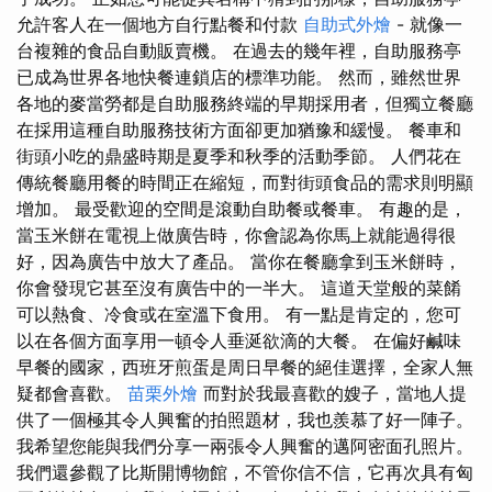
允許客人在一個地方自行點餐和付款
自助式外燴
- 就像一
台複雜的食品自動販賣機。 在過去的幾年裡，自助服務亭
已成為世界各地快餐連鎖店的標準功能。 然而，雖然世界
各地的麥當勞都是自助服務終端的早期採用者，但獨立餐廳
在採用這種自助服務技術方面卻更加猶豫和緩慢。 餐車和
街頭小吃的鼎盛時期是夏季和秋季的活動季節。 人們花在
傳統餐廳用餐的時間正在縮短，而對街頭食品的需求則明顯
增加。 最受歡迎的空間是滾動自助餐或餐車。 有趣的是，
當玉米餅在電視上做廣告時，你會認為你馬上就能過得很
好，因為廣告中放大了產品。 當你在餐廳拿到玉米餅時，
你會發現它甚至沒有廣告中的一半大。 這道天堂般的菜餚
可以熱食、冷食或在室溫下食用。 有一點是肯定的，您可
以在各個方面享用一頓令人垂涎欲滴的大餐。 在偏好鹹味
早餐的國家，西班牙煎蛋是周日早餐的絕佳選擇，全家人無
疑都會喜歡。
苗栗外燴
而對於我最喜歡的嫂子，當地人提
供了一個極其令人興奮的拍照題材，我也羨慕了好一陣子。
我希望您能與我們分享一兩張令人興奮的邁阿密面孔照片。
我們還參觀了比斯開博物館，不管你信不信，它再次具有匈