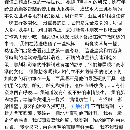
僅僅是精通科技的千禧世代。 根據 Tillster 的研究，所有年
齡層的顧客都樂於使用自助服務亭。 這些令人垂涎欲滴的
零食在世界各地都很受歡迎，製作簡單，並且可以根據任何
口味進行客製化。 最重要的是，它們是完全素食的，每個
人都可以享用。 到目前為止，您可能會和朋友一起吃玉米
餅作為街頭小吃，但您也可以按照以下食譜在家中做同樣的
事情。 我們在路邊收穫了一些辣椒——就像摘草莓一樣。
然後我們出發去看路上的第一個廢墟。 這些建築和前西班
牙時期的建築總是讓我著迷。 石塊的堆疊精度達到毫米
級；雕刻和彩繪的外牆講述有趣的故事；它們都展現出高水
準的文化。 很難想像瑪雅人如何在不知道輪子的情況下將
如此多的石頭堆在一起，而黑曜石是他們最堅硬的工具，他
們用它切割、雕刻、雕刻和操作。 但它在呼喚我，……有什
麼東西在呼喚……我知道沒有什麼不好的事情發生。 我的肌
肉繃緊，準備像美洲虎一樣撲，我繼續往上。 有浮雕，彩
繪牆壁，原來的油漆依然可見。
外燴公司
下面我看到一小
群人帶著嚮導，我躲在一個地方直到他們離開。 我有一種
奇怪的感覺，我低頭看著我的腳，我看到一條蛇蛻下的白色
皮膚。 我拿起它，白色透明的薄膜完好無損。 我不能背朝