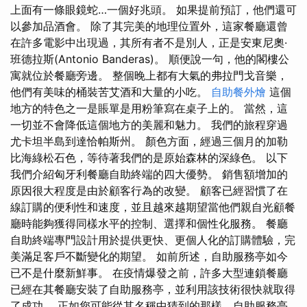
上面有一條眼鏡蛇…一個好兆頭。 如果提前預訂，他們還可
以參加品酒會。 除了其完美的地理位置外，這家餐廳還曾
在許多電影中出現過，其所有者不是別人，正是安東尼奧·
班德拉斯(Antonio Banderas)。 順便說一句，他的閣樓公
寓就位於餐廳旁邊。 整個晚上都有大氣的弗拉門戈音樂，
他們有美味的桶裝苦艾酒和大量的小吃。
自助餐外燴
這個
地方的特色之一是賬單是用粉筆寫在桌子上的。 當然，這
一切並不會降低這個地方的美麗和魅力。 我們的旅程穿過
尤卡坦半島到達恰帕斯州。 顏色方面，經過三個月的加勒
比海綠松石色，等待著我們的是原始森林的深綠色。 以下
我們介紹匈牙利餐廳自助終端的四大優勢。 銷售額增加的
原因很大程度是由於顧客行為的改變。 顧客已經習慣了在
線訂購的便利性和速度，並且越來越期望當他們親自光顧餐
廳時能夠獲得同樣水平的控制、選擇和個性化服務。 餐廳
自助終端專門設計用於提供更快、更個人化的訂購體驗，完
美滿足客戶不斷變化的期望。 如前所述，自助服務亭如今
已不是什麼新鮮事。 在疫情爆發之前，許多大型連鎖餐廳
已經在其餐廳安裝了自助服務亭，並利用該技術很快就取得
了成功。 正如您可能從其名稱中猜到的那樣，自助服務亭