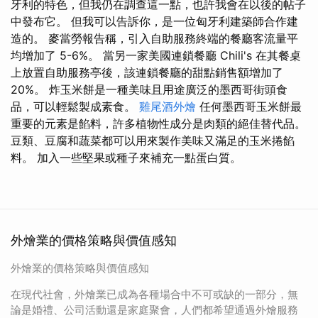
牙利的特色，但我仍在調查這一點，也許我會在以後的帖子
中發布它。 但我可以告訴你，是一位匈牙利建築師合作建
造的。 麥當勞報告稱，引入自助服務終端的餐廳客流量平
均增加了 5-6%。 當另一家美國連鎖餐廳 Chili's 在其餐桌
上放置自助服務亭後，該連鎖餐廳的甜點銷售額增加了
20%。 炸玉米餅是一種美味且用途廣泛的墨西哥街頭食
品，可以輕鬆製成素食。
雞尾酒外燴
任何墨西哥玉米餅最
重要的元素是餡料，許多植物性成分是肉類的絕佳替代品。
豆類、豆腐和蔬菜都可以用來製作美味又滿足的玉米捲餡
料。 加入一些堅果或種子來補充一點蛋白質。
外燴業的價格策略與價值感知
外燴業的價格策略與價值感知
在現代社會，外燴業已成為各種場合中不可或缺的一部分，無
論是婚禮、公司活動還是家庭聚會，人們都希望通過外燴服務