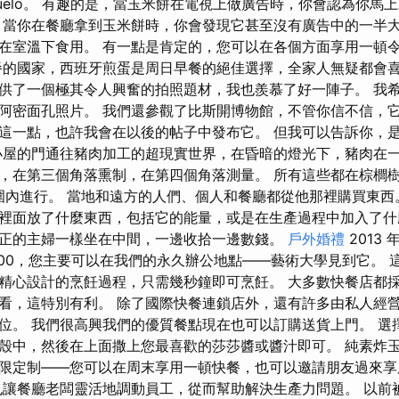
Revuelo。 有趣的是，當玉米餅在電視上做廣告時，你會認為你
 當你在餐廳拿到玉米餅時，你會發現它甚至沒有廣告中的一半大
在室溫下食用。 有一點是肯定的，您可以在各個方面享用一頓
餐的國家，西班牙煎蛋是周日早餐的絕佳選擇，全家人無疑都會喜
供了一個極其令人興奮的拍照題材，我也羨慕了好一陣子。 我
阿密面孔照片。 我們還參觀了比斯開博物館，不管你信不信，
這一點，也許我會在以後的帖子中發布它。 但我可以告訴你，
小屋的門通往豬肉加工的超現實世界，在昏暗的燈光下，豬肉在
，在第三個角落熏制，在第四個角落測量。 所有這些都在棕櫚
尺的範圍內進行。 當地和遠方的人們、個人和餐廳都從他那裡購買東
裡面放了什麼東西，包括它的能量，或是在生產過程中加入了什
正的主婦一樣坐在中間，一邊收拾一邊數錢。
戶外婚禮
2013
B700，您主要可以在我們的永久辦公地點——藝術大學見到它。
精心設計的烹飪過程，只需幾秒鐘即可烹飪。 大多數快餐店都
看，這特別有利。 除了國際快餐連鎖店外，還有許多由私人經
位。 我們很高興我們的優質餐點現在也可以訂購送貨上門。 選
殼中，然後在上面撒上您最喜歡的莎莎醬或醬汁即可。 純素炸
限定制——您可以在周末享用一頓快餐，也可以邀請朋友過來享
也讓餐廳老闆靈活地調動員工，從而幫助解決生產力問題。 以前