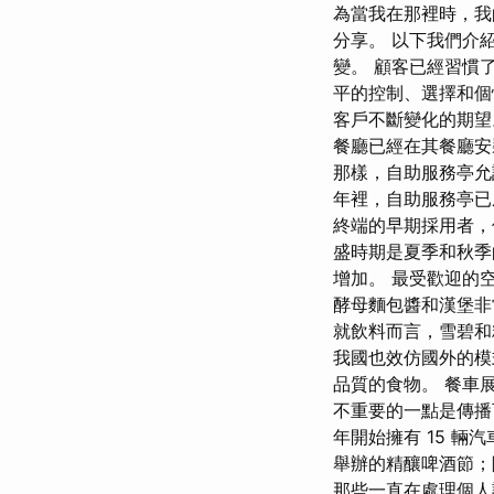
為當我在那裡時，我
分享。 以下我們介
變。 顧客已經習慣
平的控制、選擇和個
客戶不斷變化的期望
餐廳已經在其餐廳安
那樣，自助服務亭允
年裡，自助服務亭已
終端的早期採用者，
盛時期是夏季和秋季
增加。 最受歡迎的
酵母麵包醬和漢堡非
就飲料而言，雪碧和
我國也效仿國外的模
品質的食物。 餐車
不重要的一點是傳播
年開始擁有 15 輛汽車
舉辦的精釀啤酒節；
那些一直在處理個人