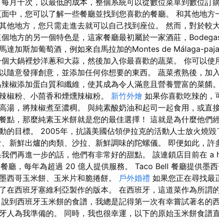
 每月十次，以最低的成本，整個系統可以從數位菜單到數位訂
頁面中，您可以了解一些餐廳並找到您喜歡的餐廳。 和其他地方
其他地方，您只需走進去就可以自己找到座位。 然而，對於較
地方的另一個特色是，這家餐廳最初屬於一家酒莊，Bodegas Qui
斯加葡萄酒，例如來自馬拉加的Montes de Málaga-pajare
先在一個大鍋裡炒洋蔥和大蒜，然後加入你最喜歡的蔬菜。 你可以
以隨意發揮創意，並添加任何你想要的東西。 蔬菜煮熟後，加
為辣椒添加蛋白質和纖維，使其成為令人滿意且營養豐富的菜餚。
辣椒粉、小茴香和煙燻辣椒粉。
新竹外燴
如果你喜歡吃辣的，可
高湯，將辣椒煮至濃稠。 與純素酸奶油和起司一起食用，或直接
餐點，那麼純素玉米餅就是您的最佳選擇！ 這就是為什麼他們
動的目標。 2005年，抗議美國佔領伊拉克的活動人士放火燒
食、新鮮出爐的肉類、沙拉、新鮮調味的陀螺儀。 即便如此，許
們再進一步的話，他們有非常好的甜點。 該連鎖店目前在 a hundred 
 家餐廳，每年為超過 20 億人提供服務。 Taco Bell 餐廳提
墨西哥玉米餅、玉米片和脆捲餅。
戶外婚禮
如果您正在尋找最
了在西班牙塞維利亞製作的版本。 在西班牙，這道菜作為所謂
 說到西班牙玉米餅的食譜，我總是記得第一次有幸嘗試著名的
牙人為我準備的。 同時，我也很幸運，以下的原始玉米餅食譜直