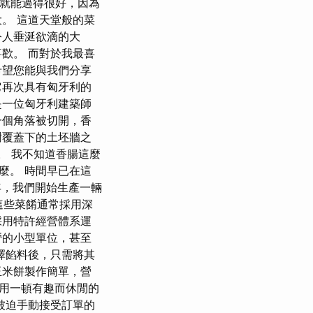
馬上就能過得很好，因為
。 這道天堂般的菜
令人垂涎欲滴的大
歡。 而對於我最喜
希望您能與我們分享
它再次具有匈牙利的
是一位匈牙利建築師
一個角落被切開，香
樹覆蓋下的土坯牆之
西。 我不知道香腸這麼
麼。 時間早已在這
 年，我們開始生產一輛
 這些菜餚通常採用深
採用特許經營體系運
營的小型單位，甚至
擇餡料後，只需將其
玉米餅製作簡單，營
用一頓有趣而休閒的
被迫手動接受訂單的