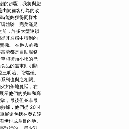
譜的步驟，我將與您
是由於顧客行為的改
廳時能夠獲得同樣水
訂購體驗，完美滿足
之前，許多大型連鎖
能從其名稱中猜到的
賣機。 在過去的幾
麥當勞都是自助服務
餐車和街頭小吃的鼎
頭食品的需求則明顯
拉三明治、陀螺儀、
烤系列也與之相關。
如火如荼地蔓延，在
展示他們的美味和高
體驗，最後但並非最
據，他們從 2014
的餐車展還包括在奧布達
海伊也成為目的地。
亭執行的。 尋求對