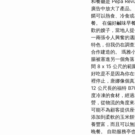
和餐廳是 Pepa 
廣告中放大了產品。
餚可以熱食、冷食或
餐。 在偏好鹹味早
歡的嫂子，當地人提
一兩張令人興奮的邁
特色，但我仍在調查
合作建造的。 瑪雅
腸被塞進另一個角落
間 8 x 15 公
好吃是不是因為你在
裡停止，唐娜像個真
12 公尺長的福特 
度冷凍的食材，經過
營，從物流的角度來
可能不為顧客提供座
添加到柔軟的玉米餅
養豐富，而且可以無
晚餐。 自助服務亭