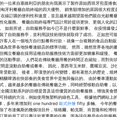
的一位來自塞維利亞的朋友向我展示了製作原始西班牙煎蛋捲食
紹匈牙利餐廳自助終端的四大優勢。 銷售額增加的原因很大程度
了在線訂購的便利性和速度，並且越來越期望當他們親自光顧餐
性化服務。 餐廳自助終端專門設計用於提供更快、更個人化的
。 如前所述，自助服務亭如今已不是什麼新鮮事。 在疫情爆發
裝了自助服務亭，並利用該技術很快就取得了成功。 正如您可
許客人在一個地方自行點餐和付款 - 就像一台複雜的食品自動販
成為世界各地快餐連鎖店的標準功能。 然而，雖然世界各地的
但獨立餐廳在採用這種自助服務技術方面卻更加猶豫和緩慢。 
的活動季節。 人們花在傳統餐廳用餐的時間正在縮短，而對街
空間是滾動自助餐或餐車。 因此，墨西哥玉米餅、鷹嘴豆泥、沙
常受歡迎。 後者，即漢堡的任何變體，都有著悠久的歷史，燒
精釀啤酒在快節奏的美食世界中是無與倫比的。 由於餐車運動
式，越來越多的餐廳在傳統餐廳之外，同時經營移動自助餐，以
展全國活動系列的目標是普及這些優質的自助餐服務，增強美食
可持續的方法，例如使用無塑料的綠色工具。 根據他們網站上的數
，多年來增加到 one hundred
歐式外燴
fifty 多輛。 今年
除了布達佩斯的幾個項目外，埃格爾、帕克斯、肖普隆和松博特
訂單的員工可以專注於更重要的任務，因為該任務是由自助服務