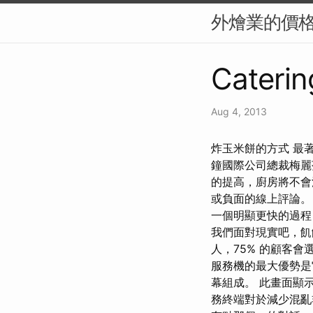
外燴業的價
Caterin
Aug 4, 2013
炸玉米餅的方式 最
鐘國際公司總裁梅麗莎
的提高，廚房將不會
或負面的線上評論。
一個明顯更快的過程，
我們面對現實吧，飢餓
人，75% 的顧客會
服務機的最大優勢是
幕組成。 此畫面顯
務終端對於減少混亂