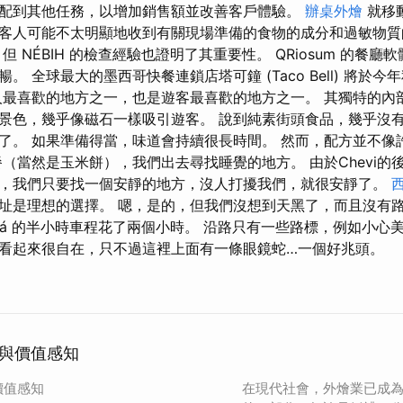
配到其他任務，以增加銷售額並改善客戶體驗。
辦桌外燴
就移
客人可能不太明顯地收到有關現場準備的食物的成分和過敏物質
但 NÉBIH 的檢查經驗也證明了其重要性。 QRiosum 的餐
。 全球最大的墨西哥快餐連鎖店塔可鐘 (Taco Bell) 將於
人最喜歡的地方之一，也是遊客最喜歡的地方之一。 其獨特的內
景色，幾乎像磁石一樣吸引遊客。 說到純素街頭食品，幾乎沒
了。 如果準備得當，味道會持續很長時間。 然而，配方並不像
餐（當然是玉米餅），我們出去尋找睡覺的地方。 由於Chevi的
，我們只要找一個安靜的地方，沒人打擾我們，就很安靜了。
址是理想的選擇。 嗯，是的，但我們沒想到天黑了，而且沒有
到 Labná 的半小時車程花了兩個小時。 沿路只有一些路標，例如小
看起來很自在，只不過這裡上面有一條眼鏡蛇…一個好兆頭。
與價值感知
價值感知
在現代社會，外燴業已成