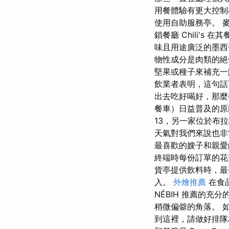
用餐體驗有更大控制權
使用自助服務亭。 
鎖餐廳 Chili'
味且用途廣泛的墨西
物性成分是肉類的絕
堅果或種子來補充一
飲業者表明，這句話
出去吃好喝好，那
餐車）日益普及的原因
13，另一家位於布拉
天氣對我們來說也非
最喜歡的嫂子和親愛
終端時每份訂單的花費
貨亭提供飲料時，最
入。
外燴推薦
在食
NÉBIH 推薦的充
稍微偏僻的角落。 
到這裡，請做好排隊