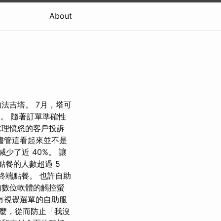
About
法吉塔。 7月，塔可
亞。 隨著訂單準確性
處理憤怒的客戶投訴
儘管這看起來並不是
少了近 40%。 讓
點餐的人數超過 5
終端點餐。 也許自助
的數位軟體的觸控螢
有視覺選單的自助服
麼，從而防止「我沒