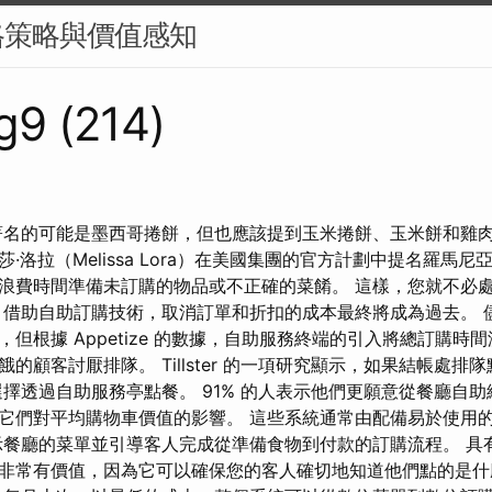
格策略與價值感知
g9 (214)
著名的可能是墨西哥捲餅，但也應該提到玉米捲餅、玉米餅和雞肉
·洛拉（Melissa Lora）在美國集團的官方計劃中提名羅馬尼
浪費時間準備未訂購的物品或不正確的菜餚。 這樣，您就不必
 借助自助訂購技術，取消訂單和折扣的成本最終將成為過去。 
但根據 Appetize 的數據，自助服務終端的引入將總訂購時間減
的顧客討厭排隊。 Tillster 的一項研究顯示，如果結帳處排隊
選擇透過自助服務亭點餐。 91% 的人表示他們更願意從餐廳自助
它們對平均購物車價值的影響。 這些系統通常由配備易於使用
示餐廳的菜單並引導客人完成從準備食物到付款的訂購流程。 具
非常有價值，因為它可以確保您的客人確切地知道他們點的是什