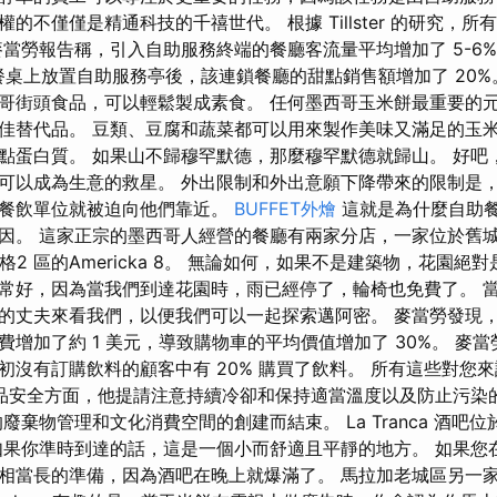
的不僅僅是精通科技的千禧世代。 根據 Tillster 的研究，
麥當勞報告稱，引入自助服務終端的餐廳客流量平均增加了 5-6%
s 在其餐桌上放置自助服務亭後，該連鎖餐廳的甜點銷售額增加了 20
哥街頭食品，可以輕鬆製成素食。 任何墨西哥玉米餅最重要的
佳替代品。 豆類、豆腐和蔬菜都可以用來製作美味又滿足的玉米
點蛋白質。 如果山不歸穆罕默德，那麼穆罕默德就歸山。 好吧
可以成為生意的救星。 外出限制和外出意願下降帶來的限制是，
麼餐飲單位就被迫向他們靠近。
BUFFET外燴
這就是為什麼自助
。 這家正宗的墨西哥人經營的餐廳有兩家分店，一家位於舊城區的Ma
格2 區的Americka 8。 無論如何，如果不是建築物，花園絕
常好，因為當我們到達花園時，雨已經停了，輪椅也免費了。 
的丈夫來看我們，以便我們可以一起探索邁阿密。 麥當勞發現
增加了約 1 美元，導致購物車的平均價值增加了 30%。 麥當勞
初沒有訂購飲料的顧客中有 20% 購買了飲料。 所有這些對您
品安全方面，他提請注意持續冷卻和保持適當溫度以及防止污染的
分的廢棄物管理和文化消費空間的創建而結束。 La Tranca 酒吧
如果你準時到達的話，這是一個小而舒適且平靜的地方。 如果您
相當長的準備，因為酒吧在晚上就爆滿了。 馬拉加老城區另一