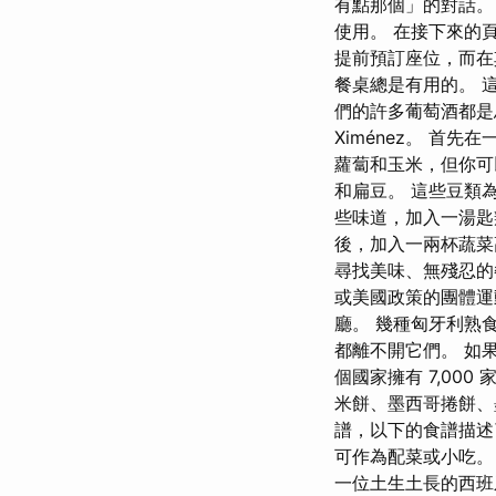
有點那個」的對話。
使用。 在接下來的
提前預訂座位，而在
餐桌總是有用的。 這個
們的許多葡萄酒都是馬達加
Ximénez。 首
蘿蔔和玉米，但你可
和扁豆。 這些豆類
些味道，加入一湯匙
後，加入一兩杯蔬菜
尋找美味、無殘忍的
或美國政策的團體運
廳。 幾種匈牙利熟
都離不開它們。 如果我
個國家擁有 7,000
米餅、墨西哥捲餅、
譜，以下的食譜描述
可作為配菜或小吃。
一位土生土長的西班