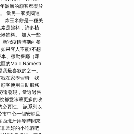
所有年齡層的顧客都樂於
。 當另一家美國連
%。 炸玉米餅是一種美
元素是餡料，許多植
捲餡料。 加入一些
，新冠疫情時期向餐
如果客人不能/不想
餐車、移動餐廳（即
le Náměstí
對是我最喜歡的之一。
當我在家學習時，我
，顧客使用自助服務
還發現，當透過售​​
來說都意味著更多的收
必要性。 該系列以
位於市中心一個安靜且
在西班牙用餐時間來
家非常好的小吃酒吧