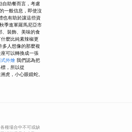
動自助餐而言，考慮
的一般信息，即使沒
廳軟體也有助於讓這些資
今年秋季進軍羅馬尼亞市
部、裝飾、美味的食
有什麼比純素辣椒更
許多人想像的那麼複
後座可以轉換成一張
西式外燴
我們認為把
路標，所以從
心美洲虎，小心眼鏡蛇。
為各種場合中不可或缺