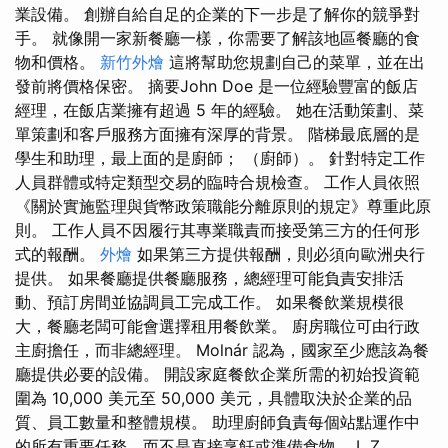
業設備。 創辦自給自足的企業的下一步是了解你的競爭對
手。 就像開一家新餐廳一樣，你需要了解該地區餐廳的食
物和價格。
新竹外燴
這將幫助您規劃自己的菜單，並在出
發前將價格保密。 摘要John Doe 是一位經驗豐富的飯店
經理，在飯店業擁有超過 5 年的經驗。 她在活動策劃、菜
單策劃和客戶服務方面擁有深厚的背景。 階梯最底層的是
學生和助理，最上面的是廚師； （廚師）。 針對特定工作
人員群體或特定類型交易的臨時合規檢查。 工作人員依照
《關於實施監理與貨幣政策職能分離原則的規定》尊重此原
則。 工作人員不因履行其專業職責而接受第三方的任何形
式的報酬。
外燴
如果第三方提供報酬，則必須向歐洲央行
提供。 如果餐廳提供餐廳服務，總經理可能負責安排活
動、預訂房間並協調員工完成工作。 如果餐飲業規模很
大，餐廳老闆可能會選擇租用餐飲業。 廚房職位可由行政
主廚擔任，而非總經理。 Molnár 認為，國家至少應該為餐
廳提供必要的設備。 開設家庭餐飲企業所需的初始投資範
圍為 10,000 美元至 50,000 美元，具體取決於企業的品
質、員工數量和整體規模。 助理廚師負責每個站點運作中
的所有重要任務，而不是直接烹飪或準備食物。 L Z