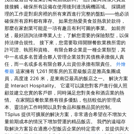
接接觸，確保所有設備在使用後到達洗碗機區域。 採購經
理的工作是對廚房裡的所有東西進行完整的盤點——他必須
確保所有原料都有庫存。 如果您熱愛美食並熱衷於款待，
那麼在家創業可能是一項有趣且有利可圖的事業。 如前所
述，最好諮詢法律專業人士，了解您需要的保險類型，以保
持法律合規性。 接下來，您需要取得開辦餐飲業務所需的
許可證、執照和資格。 有限合夥企業是一種企業類型，其
中一名或多名普通合夥人管理企業並對其債務承擔個人責
任，而一名或多名有限合夥人出資但承擔有限責任。
外燴
餐廳
這家擁有 1,261 間客房的五星級飯店是雅高集團成
員，高度達 226 米，是東南亞最高的飯店之一。 解決方案
是 Interact Hospitality。 它還可以讓您對客戶進行個人照
顧並建立忠實的客戶群，同時滿足您對美食和酒店業的熱
情。 在家開設餐飲業務有很多優點，包括較低的管理成
本、靈活的工作時間以及對食品和服務品質的控制。
TSplus 提供可擴展的解決方案，非常適合希望在不增加大
量前期成本的情況下增加營運的精品飯店。 我們的遠端存
取解決方案旨在適應小型飯店企業的特定需求，並提供與大