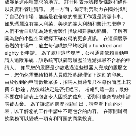
成滿足這兩種需求的地方。 註冊即表示我接受條款和條件
以及資料管理資訊。 另一方面，匈牙利勞動力在國外找到
了自己的市場，無論是在倫敦的餐廳工作還是清潔卡車。
如果瑪麗沒有義大利菜、美味的義大利麵和醬汁怎麼辦？
人們不會自動認為她也會製作指紋和雞胸肉餡餅。 了解有
關為您的小型企業選擇正確名稱的更多資訊。 在這個競爭
激烈的市場中，雇主每個職缺平均收到 a hundred and
eighty 份申請。 為了處理這些履歷，公司通常依賴自動申
請人追蹤系統，該系統可以篩選履歷並過濾掉最不合格的申
請人。 如果您的履歷是少數透過這些機器人完成的履歷之
一，您仍然需要給招募人員或招募經理留下深刻的印象。
由於收到的申請數量眾多，招聘人員通常只在每份簡歷上花
費 5 秒鐘，然後就決定是否拒絕它。 考慮到這一點，最好
不要在申請表上包含令人困惑的信息，否則可能會導致申請
表被丟棄。 為了讓您的履歷脫穎而出，請查看下面的列
表，以了解您的工作申請中不應包含的內容。 在家開辦餐
飲業務可以變成一項有利可圖的商業投資。