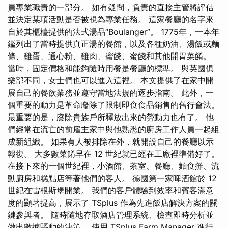
員專業職責的一部分。 如有疑問，負責的直接主管將評估
並決定某項活動是否被視為專業任務。 這家餐廳的名字來
自於其櫃檯提供的法式湯品“Boulanger”。 1775年，一本年
鑑列出了當時提供真正湯的餐館，以及各種奶油、湯飯或麵
條、雞蛋、通心粉、雞肉、蜜餞、蜜餞和其他開胃菜餚。
當時，固定價格和能夠隨時用餐是餐廳的標準。 與英國俱
樂部不同，女士們也可以進入這裡。 本文提供了在家中開
展自己的餐飲業務並遵守當地法規的逐步指南。 此外，一
個重要的動力是革命廢除了限制即食食品銷售的舊行會法。
最重要的是，廢除貴族戶所釋放出來的勞動力也有了。 他
們經常在流亡的前雇主家中與他熟悉的廚房工作人員一起組
成新組織。 如果有人被排除在外，就開設自己的餐廳以示
報復。 大多數菜餚早在 12 世紀就已經在工廠裡準備好了。
在接下來的一個世紀裡，小酒館、茶室、餐廳、麵食攤、流
動廚房和糕點店等著他們的客人。 德國第一家啤酒館於 12
世紀在雷根斯堡開業。 我們的客戶體驗到效率和賓客滿意
度的顯著提高，展示了 TSplus 作為先進飯店解決方案的關
鍵參與者。 隨時隨地存取酒店管理系統、檢查即時分析並
做出數據驅動的決策。 使用 TSplus Farm Manager 進行