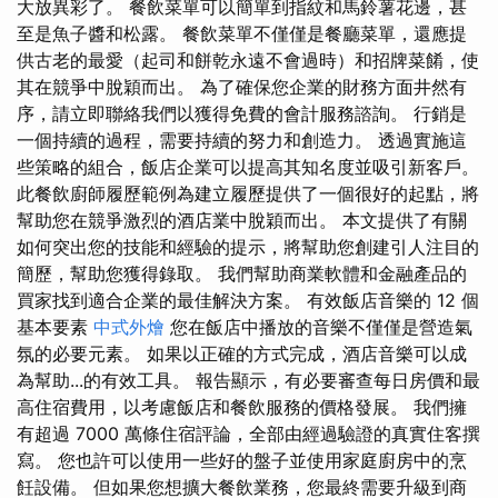
大放異彩了。 餐飲菜單可以簡單到指紋和馬鈴薯花邊，甚
至是魚子醬和松露。 餐飲菜單不僅僅是餐廳菜單，還應提
供古老的最愛（起司和餅乾永遠不會過時）和招牌菜餚，使
其在競爭中脫穎而出。 為了確保您企業的財務方面井然有
序，請立即聯絡我們以獲得免費的會計服務諮詢。 行銷是
一個持續的過程，需要持續的努力和創造力。 透過實施這
些策略的組合，飯店企業可以提高其知名度並吸引新客戶。
此餐飲廚師履歷範例為建立履歷提供了一個很好的起點，將
幫助您在競爭激烈的酒店業中脫穎而出。 本文提供了有關
如何突出您的技能和經驗的提示，將幫助您創建引人注目的
簡歷，幫助您獲得錄取。 我們幫助商業軟體和金融產品的
買家找到適合企業的最佳解決方案。 有效飯店音樂的 12 個
基本要素
中式外燴
您在飯店中播放的音樂不僅僅是營造氣
氛的必要元素。 如果以正確的方式完成，酒店音樂可以成
為幫助...的有效工具。 報告顯示，有必要審查每日房價和最
高住宿費用，以考慮飯店和餐飲服務的價格發展。 我們擁
有超過 7000 萬條住宿評論，全部由經過驗證的真實住客撰
寫。 您也許可以使用一些好的盤子並使用家庭廚房中的烹
飪設備。 但如果您想擴大餐飲業務，您最終需要升級到商