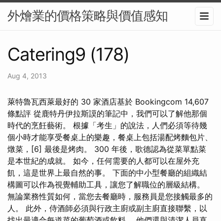
外燴業的價格策略與價值感知
Catering9 (178)
Aug 4, 2013
萊特魯瓦西萊最好的 30 家酒店基於 Bookingcom 14,607
條點評 從鹿特丹伊拉斯謨的筆記中，我們可以了解他那個
時代的烹飪藝術。 根據「考生」的說法，人們必須等待幾
個小時才能享受餐桌上的樂趣，餐桌上包括湯配烤麵包片、
燉菜，[6] 最後是烤肉。 300 年後，歌德認為從菜單點菜
是本世紀的成就。 如今，任何需要的人都可以在屋外充
飢，這是世界上最自然的事。 下面的中小型餐廳的組織結
構圖可以作為視覺輔助工具，讓您了解職位的層級結構。
無論業務性質如何，當您去餐廳時，服務員是您接觸最多的
人。 此外，侍酒師必須與行政主廚或副主廚直接聯繫，以
找出最適合每道菜的葡萄酒或飲料。 他們還與清潔人員直