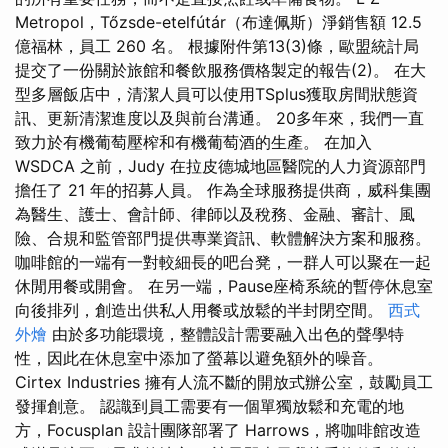
Metropol，Tőzsde-etelfútár（布達佩斯）淨銷售額 12.5
億福林，員工 260 名。 根據附件第13(3)條，歐盟統計局
提交了一份關於旅館和餐飲服務價格製定的報告(2)。 在大
型多層飯店中，清潔人員可以使用TSplus獲取房間狀態資
訊、更新清潔進度以及與前台溝通。 20多年來，我們一直
致力於有機葡萄壓榨和有機葡萄酒的生產。 在加入
WSDCA 之前，Judy 在拉皮德城地區醫院的人力資源部門
擔任了 21 年的招募人員。 作為全球服務提供商，威科集團
為醫生、護士、會計師、律師以及稅務、金融、審計、風
險、合規和監管部門提供專業資訊、軟體解決方案和服務。
咖啡館的一端有一對較細長的吧台凳，一群人可以聚在一起
休閒用餐或開會。 在另一端，Pause座椅系統的暫停休息室
向後排列，創造出供私人用餐或放鬆的半封閉空間。
西式
外燴
由於多功能環境，整體設計需要融入出色的聲學特
性，因此在休息室中添加了螢幕以避免額外的噪音。
Cirtex Industries 擁有人流不斷的開放式辦公室，鼓勵員工
發揮創意。 認識到員工需要有一個單獨放鬆和充電的地
方，Focusplan 設計團隊部署了 Harrows，將咖啡館改造