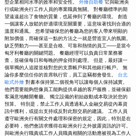
型企業相同水準的效率和安全性。
外燴自助餐
它與歐洲央
行或歐洲央行工作人員的專業職責無關。 對餐廳標準的期
望遠遠超出了食物的質量，也延伸到了餐廳的環境。 創造
一個讓客人放鬆的舒適環境至關重要，這意味著找到合適的
溫度和通風。 您希望確保您的餐廳為您的客人帶來明顯的
附加價值，而確保這一點的方法之一就是營造宜人的氛圍。
缺乏勞動力——甚至是合格、可靠和熱情的員工——是當今
匈牙利餐廳的關鍵問題。 餐廳經理可以負責日常業務審
查，並確保每日和每晚的押金得到處理。 但是，最好讓一
個單獨的人追蹤並核對您的支票帳戶和其他銀行帳戶。 無
論你多麼信任你的首席執行官，員工盜竊都會發生。
台北
歐式外燴
對書本保持第二個視角可以讓每個人保持誠實。
他們需要能夠想像員工能夠提供卓越的客戶服務，並確保顧
客滿意地離開餐廳。 獨立設備的初始啟動成本取決於您的
預算。 特別是，禁止工作人員透過私人金融交易從內幕資
訊中獲利，或提出支持或反對此類交易的建議。 工作人員
遵守歐洲央行有關文件處理和保密的規定，因此，特別是在
必要時，他們會請求獲得在歐洲央行之外披露資訊的許可。
與歐洲央行職責或工作人員職責相關的活動應被視為工作人