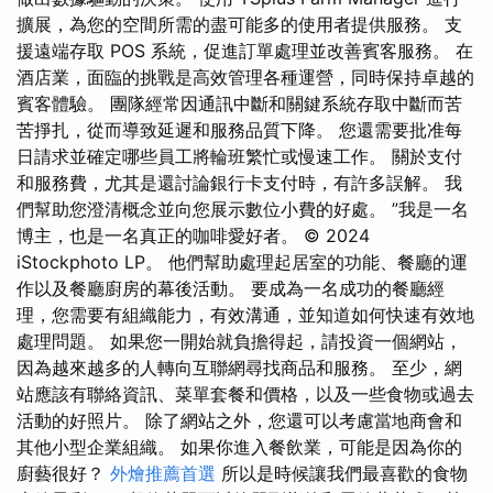
擴展，為您的空間所需的盡可能多的使用者提供服務。 支
援遠端存取 POS 系統，促進訂單處理並改善賓客服務。 在
酒店業，面臨的挑戰是高效管理各種運營，同時保持卓越的
賓客體驗。 團隊經常因通訊中斷和關鍵系統存取中斷而苦
苦掙扎，從而導致延遲和服務品質下降。 您還需要批准每
日請求並確定哪些員工將輪班繁忙或慢速工作。 關於支付
和服務費，尤其是還討論銀行卡支付時，有許多誤解。 我
們幫助您澄清概念並向您展示數位小費的好處。 ”我是一名
博主，也是一名真正的咖啡愛好者。 © 2024
iStockphoto LP。 他們幫助處理起居室的功能、餐廳的運
作以及餐廳廚房的幕後活動。 要成為一名成功的餐廳經
理，您需要有組織能力，有效溝通，並知道如何快速有效地
處理問題。 如果您一開始就負擔得起，請投資一個網站，
因為越來越多的人轉向互聯網尋找商品和服務。 至少，網
站應該有聯絡資訊、菜單套餐和價格，以及一些食物或過去
活動的好照片。 除了網站之外，您還可以考慮當地商會和
其他小型企業組織。 如果你進入餐飲業，可能是因為你的
廚藝很好？
外燴推薦首選
所以是時候讓我們最喜歡的食物