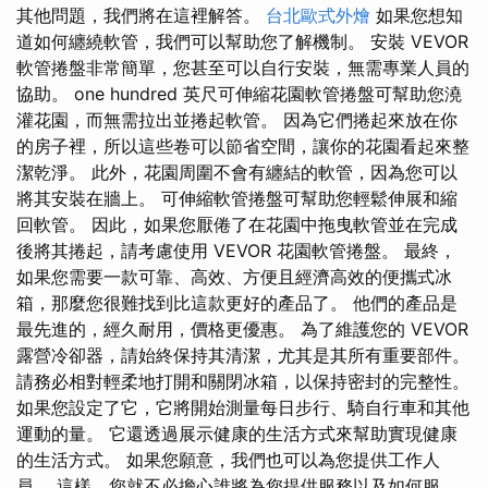
其他問題，我們將在這裡解答。
台北歐式外燴
如果您想知
道如何纏繞軟管，我們可以幫助您了解機制。 安裝 VEVOR
軟管捲盤非常簡單，您甚至可以自行安裝，無需專業人員的
協助。 one hundred 英尺可伸縮花園軟管捲盤可幫助您澆
灌花園，而無需拉出並捲起軟管。 因為它們捲起來放在你
的房子裡，所以這些卷可以節省空間，讓你的花園看起來整
潔乾淨。 此外，花園周圍不會有纏結的軟管，因為您可以
將其安裝在牆上。 可伸縮軟管捲盤可幫助您輕鬆伸展和縮
回軟管。 因此，如果您厭倦了在花園中拖曳軟管並在完成
後將其捲起，請考慮使用 VEVOR 花園軟管捲盤。 最終，
如果您需要一款可靠、高效、方便且經濟高效的便攜式冰
箱，那麼您很難找到比這款更好的產品了。 他們的產品是
最先進的，經久耐用，價格更優惠。 為了維護您的 VEVOR
露營冷卻器，請始終保持其清潔，尤其是其所有重要部件。
請務必相對輕柔地打開和關閉冰箱，以保持密封的完整性。
如果您設定了它，它將開始測量每日步行、騎自行車和其他
運動的量。 它還透過展示健康的生活方式來幫助實現健康
的生活方式。 如果您願意，我們也可以為您提供工作人
員。 這樣，您就不必擔心誰將為您提供服務以及如何服