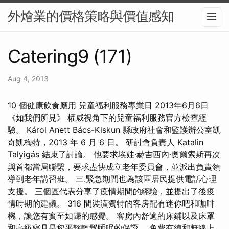
外燴業的價格策略與價值感知
Catering9 (171)
Aug 4, 2013
10 個健康飲食應用 兒童福利服務專業日 2013年6月6日
《如我們所見》 權威視角下的兒童福利服務官方檢查經
驗。 Károl Anett Bács-Kiskun 縣政府社會和監護辦公室凱
奇凱梅特，2013 年 6 月 6 日。 研討會負責人 Katalin
Talyigás 結束了討論。 他要求埃娃·赫吉西內·奧爾索斯再次
與首都當局聯繫，要求盡快成立老年委員會，並派出負責領
導到老年講習班。 三.緊急期間也為該區居民提供電話心理
支援。 三個區代表分享了疫情期間的經驗，並提出了後疫
情時期的建議。 316 間裝潢獨特的客房配有迷你吧和咖啡
機，讓您有賓至如歸的感覺。 客房內舒適的床鋪以及床罩
和高級寢具是您平靜輕鬆睡眠的保證。 免費有線和無線上