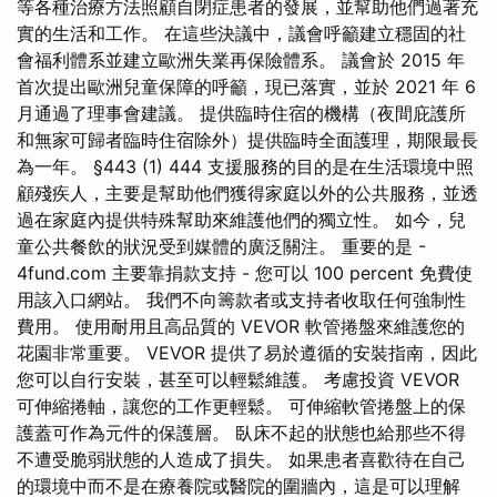
等各種治療方法照顧自閉症患者的發展，並幫助他們過著充
實的生活和工作。 在這些決議中，議會呼籲建立穩固的社
會福利體系並建立歐洲失業再保險體系。 議會於 2015 年
首次提出歐洲兒童保障的呼籲，現已落實，並於 2021 年 6
月通過了理事會建議。 提供臨時住宿的機構（夜間庇護所
和無家可歸者臨時住宿除外）提供臨時全面護理，期限最長
為一年。 §443 (1) 444 支援服務的目的是在生活環境中照
顧殘疾人，主要是幫助他們獲得家庭以外的公共服務，並透
過在家庭內提供特殊幫助來維護他們的獨立性。 如今，兒
童公共餐飲的狀況受到媒體的廣泛關注。 重要的是 -
4fund.com 主要靠捐款支持 - 您可以 100 percent 免費使
用該入口網站。 我們不向籌款者或支持者收取任何強制性
費用。 使用耐用且高品質的 VEVOR 軟管捲盤來維護您的
花園非常重要。 VEVOR 提供了易於遵循的安裝指南，因此
您可以自行安裝，甚至可以輕鬆維護。 考慮投資 VEVOR
可伸縮捲軸，讓您的工作更輕鬆。 可伸縮軟管捲盤上的保
護蓋可作為元件的保護層。 臥床不起的狀態也給那些不得
不遭受脆弱狀態的人造成了損失。 如果患者喜歡待在自己
的環境中而不是在療養院或醫院的圍牆內，這是可以理解