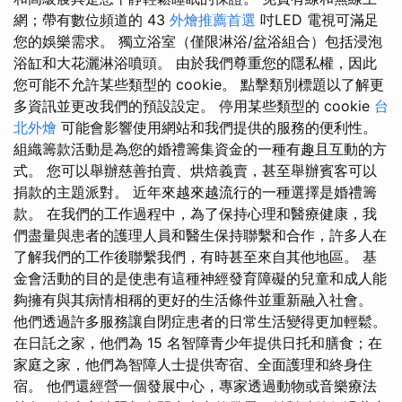
網；帶有數位頻道的 43
外燴推薦首選
吋LED 電視可滿足
您的娛樂需求。 獨立浴室（僅限淋浴/盆浴組合）包括浸泡
浴缸和大花灑淋浴噴頭。 由於我們尊重您的隱私權，因此
您可能不允許某些類型的 cookie。 點擊類別標題以了解更
多資訊並更改我們的預設設定。 停用某些類型的 cookie
台
北外燴
可能會影響使用網站和我們提供的服務的便利性。
組織籌款活動是為您的婚禮籌集資金的一種有趣且互動的方
式。 您可以舉辦慈善拍賣、烘焙義賣，甚至舉辦賓客可以
捐款的主題派對。 近年來越來越流行的一種選擇是婚禮籌
款。 在我們的工作過程中，為了保持心理和醫療健康，我
們盡量與患者的護理人員和醫生保持聯繫和合作，許多人在
了解我們的工作後聯繫我們，有時甚至來自其他地區。 基
金會活動的目的是使患有這種神經發育障礙的兒童和成人能
夠擁有與其病情相稱的更好的生活條件並重新融入社會。
他們透過許多服務讓自閉症患者的日常生活變得更加輕鬆。
在日託之家，他們為 15 名智障青少年提供日托和膳食；在
家庭之家，他們為智障人士提供寄宿、全面護理和終身住
宿。 他們還經營一個發展中心，專家透過動物或音樂療法