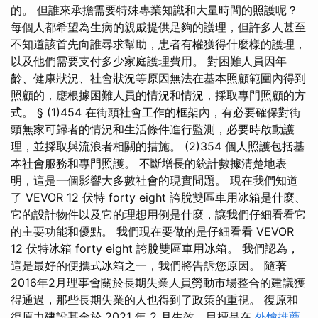
的。 但誰來承擔需要特殊專業知識和大量時間的照護呢？
每個人都希望為生病的親戚提供足夠的護理，但許多人甚至
不知道該首先向誰尋求幫助，患者有權獲得什麼樣的護理，
以及他們需要支付多少家庭護理費用。 對困難人員因年
齡、健康狀況、社會狀況等原因無法在基本照顧範圍內得到
照顧的，應根據困難人員的情況和情況，採取專門照顧的方
式。 § (1)454 在街頭社會工作的框架內，有必要確保對街
頭無家可歸者的情況和生活條件進行監測，必要時啟動護
理，並採取與流浪者相關的措施。 (2)354 個人照護包括基
本社會服務和專門照護。 不斷增長的統計數據清楚地表
明，這是一個影響大多數社會的現實問題。 現在我們知道
了 VEVOR 12 伏特 forty eight 誇脫雙區車用冰箱是什麼、
它的設計物件以及它的理想用例是什麼，讓我們仔細看看它
的主要功能和優點。 我們現在要做的是仔細看看 VEVOR
12 伏特冰箱 forty eight 誇脫雙區車用冰箱。 我們認為，
這是最好的便攜式冰箱之一，我們將告訴您原因。 隨著
2016年2月理事會關於長期失業人員勞動市場整合的建議獲
得通過，那些長期失業的人也得到了政策的重視。 復原和
復原力建設基金於 2021 年 2 月生效，目標是在
外燴推薦