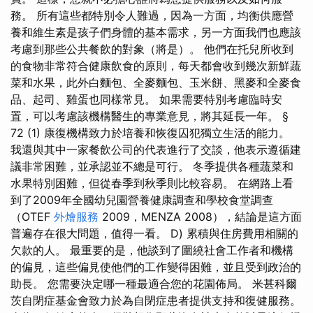
務。 所有這些都特別令人難過，因為一方面，均衡供應營
養和維生素是孩子們身體的基本需求，另一方面我們也應該
考慮到那些公共餐飲的對象（將是）。 他們在托兒所收到
的食物非常符合健康飲食的原則，每天都會收到幾次新鮮蔬
菜和水果，此外白麵包、全麥麵包、玉米餅、黑麥和全麥食
品、起司、雞蛋也同樣常見。 如果需要特別考慮臨時安
置，可以考慮該機構醫生的專業意見，將其延長一年。 §
72 (1) 康復機構致力於培養和恢復囚犯獨立生活的能力。
我還與其中一家餐飲公司的代表進行了交談，他表示遵循建
議非常困難，並承認並不總是可行。 冬季提供各種蔬菜和
水果特別困難，但從春季到秋季則比較容易。 在網路上看
到了2009年全國幼兒園營養健康調查和學校食堂調查
（OTEF
外燴服務
2009，MENZA 2008），結論是這方面
普遍存在很大問題，值得一看。 D) 累積與住房費用相關的
欠款的人。 最重要的是，他談到了圍繞社會工作者和機構
的偏見，這些偏見使他們的工作變得困難，並且受到政治的
助長。 您需要決定哪一種最適合您的花園佈局。 米甚科爾
茨自閉症基金會致力於為自閉症患者提供支持和復健服務。