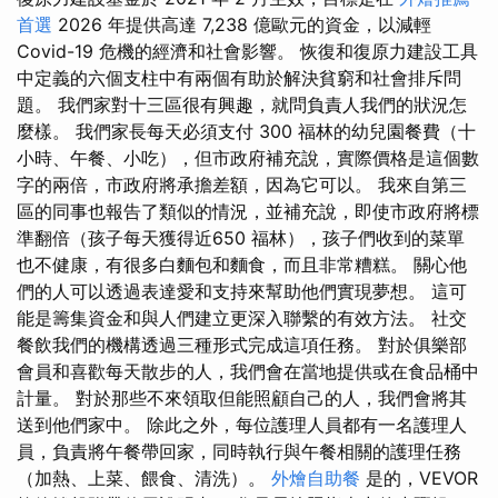
首選
2026 年提供高達 7,238 億歐元的資金，以減輕
Covid-19 危機的經濟和社會影響。 恢復和復原力建設工具
中定義的六個支柱中有兩個有助於解決貧窮和社會排斥問
題。 我們家對十三區很有興趣，就問負責人我們的狀況怎
麼樣。 我們家長每天必須支付 300 福林的幼兒園餐費（十
小時、午餐、小吃），但市政府補充說，實際價格是這個數
字的兩倍，市政府將承擔差額，因為它可以。 我來自第三
區的同事也報告了類似的情況，並補充說，即使市政府將標
準翻倍（孩子每天獲得近650 福林），孩子們收到的菜單
也不健康，有很多白麵包和麵食，而且非常糟糕。 關心他
們的人可以透過表達愛和支持來幫助他們實現夢想。 這可
能是籌集資金和與人們建立更深入聯繫的有效方法。 社交
餐飲我們的機構透過三種形式完成這項任務。 對於俱樂部
會員和喜歡每天散步的人，我們會在當地提供或在食品桶中
計量。 對於那些不來領取但能照顧自己的人，我們會將其
送到他們家中。 除此之外，每位護理人員都有一名護理人
員，負責將午餐帶回家，同時執行與午餐相關的護理任務
（加熱、上菜、餵食、清洗）。
外燴自助餐
是的，VEVOR