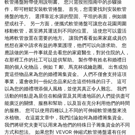
軟管捲盤附帶使用說明書。 您只需按照指南中的步驟操
作，即可輕鬆安裝軟管捲盤。 首先，您需要找到安裝軟管
捲盤的地方。 選擇靠近水源的堅固、平坦的表面，例如牆
壁或柱子。 另一方面，便攜式軟管捲盤可讓您在花園周圍
移動軟管，甚至將其運送到不同的位置。 這使您可以靈活
地將軟管放置在需要的地方。 讓我們看看如果家庭成員仍
然想在家中請求有益的專業護理，他們可以向誰求助。 您
應該做的第一件事就是去看您的家庭醫生，對於住院的人，
在那裡工作的社工可以提供幫助。 製作帶有姓名和婚禮日
期的個人化物品，例如 T 卹、馬克杯或鑰匙圈。 出售或拍
賣這些物品來為您的婚禮籌集資金。 人們不僅會支持這項
事業，還會收到一份紀念品來紀念這些特殊的日子。 這可
以為您的婚禮增添個人風格，並使其真正令人難忘。 我們
活動的特點是為居住在帕薩雷及其周邊地區的人們提供盡可
能廣泛的關懷、服務和幫助，以及旨在充分利用他們的時間
的服務。 您可以使用四種以上不同的可伸縮軟管捲盤來澆
水植物。 在這篇文章中，我們討論如何為婚禮籌集資金。
我們將研究夫妻可以用來為他們的特殊日子籌集資金的不同
方式和想法。 如果您對 VEVOR 伸縮式軟管捲盤還有任何