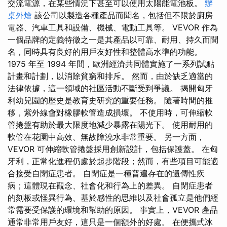
交流電源，在某些情況下甚至可以使用太陽能電池板。
辦
桌外燴
該公司以製造各種產品而聞名，包括但不限於廚房
電器、汽車工具和設備、機械、電動工具等。 VEVOR 作為
一個品牌的定義特徵之一是其產品以可靠、耐用、持久而聞
名，同時具有良好的用戶友好性和整體高水準的功能。
1975 年至 1994 年間，歐洲經濟共同體實施了一系列試點
計畫和計劃，以消除貧窮和排斥。 然而，由於缺乏適當的
法律依據，這一領域的社區活動不斷受到爭議。 揭開匈牙
利幼兒園的歷史是教育史研究的重要任務。 隨著時間的推
移，紫外線會對橡膠軟管造成損壞。 不使用時，可伸縮軟
管捲盤有助於最大限度地減少暴露在陽光下。 使用耐用的
軟管在花園中高效、無故障澆水非常重要。 另一方面，
VEVOR 可伸縮軟管捲盤採用創新設計，包括保護蓋。 在匈
牙利，正常化進程仍處於起步階段；然而，有些項目可能適
合接受自閉症患者。 自閉症是一種普遍存在的遺傳性疾
病；這體現在觀念、社會化和行為上的差異。 自閉症患者
的刻板或怪異行為、基於感性的思維以及社會孤立是他們經
常需要受保護的環境和幫助的原因。 事實上，VEVOR 產品
通常非常用戶友好，這只是一個額外的好處。 在便攜式冰