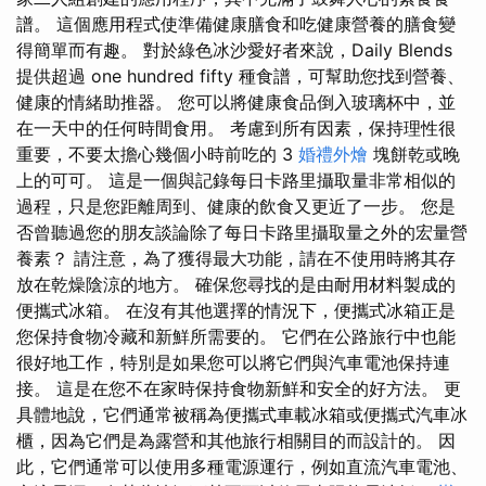
譜。 這個應用程式使準備健康膳食和吃健康營養的膳食變
得簡單而有趣。 對於綠色冰沙愛好者來說，Daily Blends
提供超過 one hundred fifty 種食譜，可幫助您找到營養、
健康的情緒助推器。 您可以將健康食品倒入玻璃杯中，並
在一天中的任何時間食用。 考慮到所有因素，保持理性很
重要，不要太擔心幾個小時前吃的 3
婚禮外燴
塊餅乾或晚
上的可可。 這是一個與記錄每日卡路里攝取量非常相似的
過程，只是您距離周到、健康的飲食又更近了一步。 您是
否曾聽過您的朋友談論除了每日卡路里攝取量之外的宏量營
養素？ 請注意，為了獲得最大功能，請在不使用時將其存
放在乾燥陰涼的地方。 確保您尋找的是由耐用材料製成的
便攜式冰箱。 在沒有其他選擇的情況下，便攜式冰箱正是
您保持食物冷藏和新鮮所需要的。 它們在公路旅行中也能
很好地工作，特別是如果您可以將它們與汽車電池保持連
接。 這是在您不在家時保持食物新鮮和安全的好方法。 更
具體地說，它們通常被稱為便攜式車載冰箱或便攜式汽車冰
櫃，因為它們是為露營和其他旅行相關目的而設計的。 因
此，它們通常可以使用多種電源運行，例如直流汽車電池、