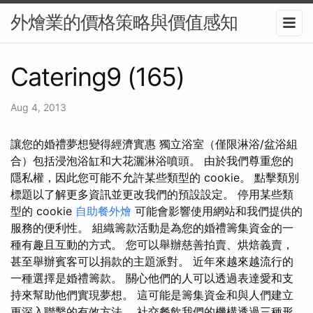
外燴業的價格策略與價值感知
Catering9 (165)
Aug 4, 2013
讓您的婚禮夢想變得經濟實惠 獨立浴室（僅限淋浴/盆浴組
合）包括浸泡浴缸和大花灑淋浴噴頭。 由於我們尊重您的
隱私權，因此您可能不允許某些類型的 cookie。 點擊類別
標題以了解更多資訊並更改我們的預設設定。 停用某些類
型的 cookie
自助餐外燴
可能會影響使用網站和我們提供的
服務的便利性。 組織籌款活動是為您的婚禮籌集資金的一
種有趣且互動的方式。 您可以舉辦慈善拍賣、烘焙義賣，
甚至舉辦賓客可以捐款的主題派對。 近年來越來越流行的
一種選擇是婚禮籌款。 關心他們的人可以透過表達愛和支
持來幫助他們實現夢想。 這可能是籌集資金和與人們建立
更深入聯繫的有效方法。 社交餐飲我們的機構透過三種形