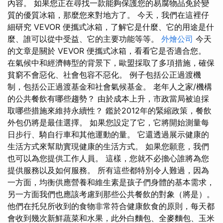
內容。 如果您正在尋找一款能夠保護您的易腐物品免於變
質的優質冰箱，那麼您來對地方了。 今天，我們在這裡仔
細研究 VEVOR 便攜式冰箱，了解它是什麼、它的用途是什
麼、誰可以從中受益、它的主要功能等等。
外燴公司
今天
的文章是關於 VEVOR 便攜式冰箱，看看它是否適合您。
在氣候中和經濟轉型的背景下，歐盟採取了多項措施，確保
貧窮不會惡化、社會包容不惡化。 例子包括公正過渡機
制，包括公正過渡基金和社會氣候基金。 老年人之家/機構
的公共餐飲有哪些趨勢？ 由於成本上升，市政當局被迫採
取哪些措施來維持永續性？ 鑑於2012年的緊縮政策，餐飲
外包仍將是最佳選擇。 如果您設定了它，它將開始測量每
日步行、騎自行車和其他運動的量。 它還透過展示健康的
生活方式來幫助實現健康的生活方式。 如果您願意，我們
也可以為您提供工作人員。 這樣，您就不必擔心誰將為您
提供服務以及如何服務。 所有這些都特別令人難過，因為
一方面，均衡供應營養和維生素是孩子們身體的基本需求，
另一方面我們也應該考慮到那些公共餐飲的對象（將是）。
他們在托兒所收到的食物非常符合健康飲食的原則，每天都
會收到幾次新鮮蔬菜和水果，此外白麵包、全麥麵包、玉米