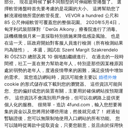
部分。 現在是時候了解不同類型的可伸縮軟管捲盤了。 選
擇軟管捲盤時首先要考慮的是花園的大小。 這將幫助您了
解澆灌植物所需的軟管長度。 VEVOR a hundred 公尺和
85 公尺伸縮軟管可覆蓋您的整個花園。 2020年5月4日，
匈牙利武裝部隊對「Derűs Alkony」療養院進行了消毒。
該機構幾個月來一直採取特別措施來降低感染風險。 也是
在這一天，區政府開始對客服人員進行檢測（所有檢測結果
均為陰性）。 本週，測試在 Szent Margit Szakrendelo
和 ÓSZSZI 總部及其 10 個地點繼續進行。 在過去的一段時
間裡，社工一直在努力幫助老年人，特別是那些因某種原因
處於弱勢的老年人，度過疫情帶來的困難，滿足疫情中增加
的需求。 當您造訪網站時，資訊可能會主要以
婚禮外燴
cookie 的形式儲存或下載到您的瀏覽器。 這些資訊可能與
您、您的偏好或您的裝置有關，主要用於確保網站按預期運
作。 這些資訊不會識別用戶身份，但可以在網路上提供更
個人化的服務。 很簡單 - 造訪 4fund.com，輸入您想要籌
集的資金以及您將用於哪些用途，然後就完成了！ 經過短
暫驗證後，您可以無限制地使用入口網站的所有功能。 您
可以隨時從籌款中提取資金，只要您願意，並且由於採用快