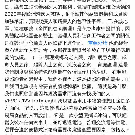
是，議會主張改善殘疾人的權利，包括呼籲制定雄心勃勃的
2020年後歐洲殘疾人戰略，並呼籲其他歐盟機構和成員國
加強承諾，實現殘疾人和殘疾人的包容性平等。 三.在該地
區，這種服務（全面的患者護理）是在患者家中提供的，因
為醫院與地區全科醫生、護理人員和社會工作者之間的關係
是在護理中心負責人的監督下運作的。
苗栗外燴
他們經營
奧布達老年人研討會，在那裡重新思考並發布了與流行病相
關的協議。 （二）護理機構為老人院、精神病患之家、戒
毒人員之家、殘障人士之家、流浪者之家。 家庭護理 這是
我們制度架構的特色能夠最有效發揮作用的活動。 在照顧
被照顧者的過程中，我們不僅盡力滿足被照顧者的需要，而
且我們也重視有需要者的情感和精神照顧。 這就是為什麼
我們也照顧那些因為經濟需求而沒有來找我們的人。
VEVOR 12V forty eight 誇脫雙區車用冰箱的理想用途是多
方面的。 首先，這款便攜式冰箱專為經常旅行並需要冷藏
易腐食品的人而設計。 它是一款小型便攜式冰箱，可以輕
鬆安裝在任何汽車上，並可透過電池、普通交流電等供電。
選擇合適的便攜式冰箱時需要考慮幾個重要因素，包括以下