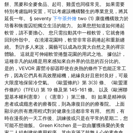
餅、黑麥和全麥食品、起司、雞蛋也同樣常見。 如果需要
特別考慮臨時安置，可以考慮該機構醫生的專業意見，將其
延長一年。 § seventy
下午茶外燴
two (1) 康復機構致力於
培養和恢復囚犯獨立生活的能力。 如果您想知道如何捲起
軟管，請不要擔心。 您只需拉動其中一根軟管，它就會捲
回到外殼中。 在澆灌花園時，軟管非常容易捲起和重新纏
繞。 對許多人來說，園藝可以成為欣賞大自然之美的禪宗
體驗。 這就是可伸縮軟管捲盤花園的用武之地。 據估計，
這種非凡的結構是用來感知來自外界的信息的百分比的。
是的，VEVOR 露營冷卻器即使在炎熱的條件下也能正常工
作，因為它們具有高效壓縮機，絕緣良好且密封良好，可最
大限度地保留冷空氣。 《歐盟條約》第 3(3) 條、《歐盟運
作條約》(TFEU) 第 19 條及第 145-161 條。 以及《歐洲聯
盟基本權利憲章》（《憲章》）第三條。 B) 如果是精神病
患者或成癮患者的療養院，則為康復目的的療養院。 上面
顯示的所有應用程式對於健康生活都非常有用。 然而，有
時在漫長的一天工作後、訓練後或只是在平常的星期二，您
可能不想做飯。 Green Kitchen 是一款由屢獲殊榮的美食
家二人組創建的應用程序，其中充滿了鼓舞人心的素食食