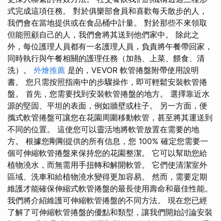
式完成這項任務。 對於俱樂部會員和喜歡每天散步的人，
我們會在當地提供或在食品桶中計量。 對於那些不來領取
但能照顧自己的人，我們會將其送到他們家中。 除此之
外，每位護理人員都有一名護理人員，負責將午餐帶回家，
同時執行與午餐相關的護理任務（加熱、上菜、餵食、清
洗）。
外燴推薦
是的，VEVOR 軟管捲盤附帶使用說明
書。 您只需按照指南中的步驟操作，即可輕鬆安裝軟管捲
盤。 首先，您需要找到安裝軟管捲盤的地方。 選擇靠近水
源的堅固、平坦的表面，例如牆壁或柱子。 另一方面，便
攜式軟管捲盤可讓您在花園周圍移動軟管，甚至將其運送到
不同的位置。 這使您可以靈活地將軟管放置在需要的地
方。 根據您剛剛提供的所有信息，您 100% 確定您需要一
個可伸縮軟管捲盤來保持您的花園整潔。 它可以幫助您給
植物澆水，而無需用手扭轉和解開軟管。 它們使清潔室外
區域、洗車和給植物澆水變得更加容易。 然而，需要定期
維護才能確保伸縮式軟管捲盤的最長使用壽命和最佳性能。
我們將介紹維護可伸縮軟管捲盤的不同方法。 現在您已經
了解了可伸縮軟管捲盤的優點和類型，讓我們開始討論安裝