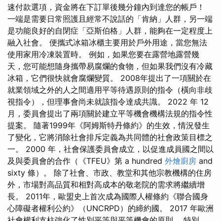
速付款選項，資金將在下訂單後幾分鐘內到達您的帳戶！
一端是需要日常照護且經常不說話的「肯納」人群，另一端
是功能良好的自閉症「亞斯伯格」人群，能夠在一定程度上
融入社會。 便攜式冰箱冰櫃主要用於戶外用途，當您無法
使用家用冷凍裝置時。 例如，如果您要在露營地露營幾
天，您可能想隨身攜帶易腐爛的食物，但如果我們沒有冷藏
冰箱，它們很快就會腐爛變質。 2008年提出了一項關於在
就業領域之外的人之間適用平等待遇原則的指令（橫向非歧
視指令），但理事會尚未就該指令達成共識。 2022 年 12
月，委員會提出了兩項關於建立平等機會機構法規的指令性
提案。 隨著1999年《阿姆斯特丹條約》的生效，情況發生
了變化，它將消除社會排斥定義為共同體的社會政策目標之
一。 2000 年，社會保護委員會成立，以促進成員國之間以
及與委員會的合作（《TFEU》第 a hundred
外燴廚房
and
sixty 條）。 除了社會、市政、教堂和其他宗教機構的住房
外，市場對高品質和相對高成本的敬老院的需求將繼續增
長。 2011年，歐盟史上首次成為國際人權條約《聯合國身
心障礙者權利公約》（UNCRPD）的締約國。 2017 年歐洲
社會權利支柱強化了性別平等與平等機會的原則。 特別