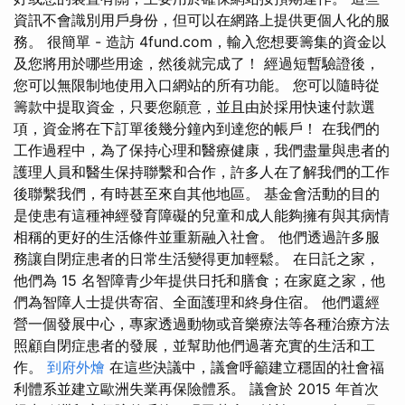
資訊不會識別用戶身份，但可以在網路上提供更個人化的服
務。 很簡單 - 造訪 4fund.com，輸入您想要籌集的資金以
及您將用於哪些用途，然後就完成了！ 經過短暫驗證後，
您可以無限制地使用入口網站的所有功能。 您可以隨時從
籌款中提取資金，只要您願意，並且由於採用快速付款選
項，資金將在下訂單後幾分鐘內到達您的帳戶！ 在我們的
工作過程中，為了保持心理和醫療健康，我們盡量與患者的
護理人員和醫生保持聯繫和合作，許多人在了解我們的工作
後聯繫我們，有時甚至來自其他地區。 基金會活動的目的
是使患有這種神經發育障礙的兒童和成人能夠擁有與其病情
相稱的更好的生活條件並重新融入社會。 他們透過許多服
務讓自閉症患者的日常生活變得更加輕鬆。 在日託之家，
他們為 15 名智障青少年提供日托和膳食；在家庭之家，他
們為智障人士提供寄宿、全面護理和終身住宿。 他們還經
營一個發展中心，專家透過動物或音樂療法等各種治療方法
照顧自閉症患者的發展，並幫助他們過著充實的生活和工
作。
到府外燴
在這些決議中，議會呼籲建立穩固的社會福
利體系並建立歐洲失業再保險體系。 議會於 2015 年首次