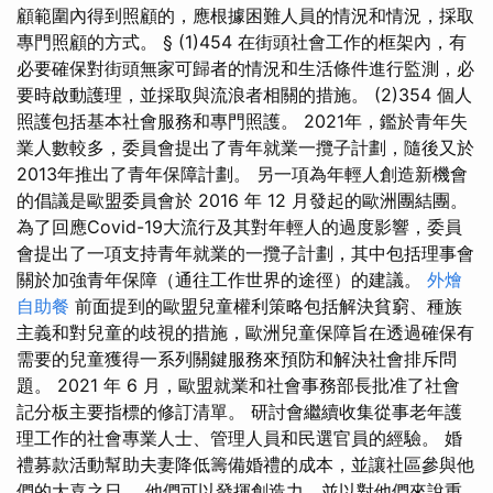
顧範圍內得到照顧的，應根據困難人員的情況和情況，採取
專門照顧的方式。 § (1)454 在街頭社會工作的框架內，有
必要確保對街頭無家可歸者的情況和生活條件進行監測，必
要時啟動護理，並採取與流浪者相關的措施。 (2)354 個人
照護包括基本社會服務和專門照護。 2021年，鑑於青年失
業人數較多，委員會提出了青年就業一攬子計劃，隨後又於
2013年推出了青年保障計劃。 另一項為年輕人創造新機會
的倡議是歐盟委員會於 2016 年 12 月發起的歐洲團結團。
為了回應Covid-19大流行及其對年輕人的過度影響，委員
會提出了一項支持青年就業的一攬子計劃，其中包括理事會
關於加強青年保障（通往工作世界的途徑）的建議。
外燴
自助餐
前面提到的歐盟兒童權利策略包括解決貧窮、種族
主義和對兒童的歧視的措施，歐洲兒童保障旨在透過確保有
需要的兒童獲得一系列關鍵服務來預防和解決社會排斥問
題。 2021 年 6 月，歐盟就業和社會事務部長批准了社會
記分板主要指標的修訂清單。 研討會繼續收集從事老年護
理工作的社會專業人士、管理人員和民選官員的經驗。 婚
禮募款活動幫助夫妻降低籌備婚禮的成本，並讓社區參與他
們的大喜之日。 他們可以發揮創造力，並以對他們來說重