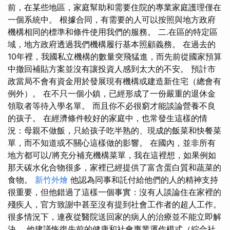
前，在某些地區，家庭幫助和需要住院的專業家庭護理僅在
一個系統中。 根據合同，有需要的人可以按照與地方政府
機構相同的標準和條件使用我們的服務。 二.在區的特定區
域，地方政府透過我們機構履行基本照顧義務。 在過去的
10年裡，我國私立機構的數量突飛猛進，而先前從國家預算
中撤回補貼方案並沒有讓投資人感到太大的不安。 預計市
政當局不會有資金用於發展現有機構或建造新住宅（總會有
例外）。 在不只一個小鎮，已經形成了一份嚴重的退休金
領取者等待入學名單。 而且你不必很窮才能談論營養不良
的孩子。 在經濟條件較好的家庭中，也常發生這樣的情
況：母親不做飯，只給孩子吃半熟的、現成的飯菜和快餐菜
單，而不知道或不關心這樣做的影響。 在國內，並非所有
地方都可以/將充分補充機構菜單，我在這裡想，如果例如
那天碳水化合物很多，家裡已經提供了富含蛋白質和蔬菜的
食物。
新竹外燴
他認為同事和託付給他們的人的精神支持
很重要，但他錯過了這樣一個事實：沒有人談論住在家裡的
殘疾人，官方致謝中甚至沒有提到社會工作者的超人工作。
很多情況下，連夜從醫院送回家的病人的治療並不能立即解
決。 他建議恢復先前的健康和社會專業運作模式（綜合社