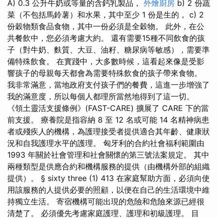
A) 0.3 公升牛奶或等量的含鈣乳製品，
外燴廚房
b) 2 份蔬
菜（不包括馬鈴薯）和水果，其中至少 1 份是生的， c) 2
份穀物類食品食物，其中一份必須是全穀物。 此外，在公
共餐飲中，您必須考慮大約。 還有需要15種不同飲食的孩
子（對牛奶、麩質、大豆、油籽、糖尿病等敏感），需要準
備特殊飲食。 在實踐中，大多數時候，這看起來像是受影
響孩子的母親每天都會為需要特殊飲食的孩子帶來食物。
我非常滿意，當地政府支付孩子們的餐費，這進一步增強了
我的滿意度，所以每個人都理所當然地得到了這一切。
《領土靈活支援條例》(FAST-CARE) 擴展了 CARE 下的當
前支援。 療養院是指容納 8 至 12 名或可能 14 名精神病患
者或殘疾人的機構，為護理接受者提供適合其年齡、健康狀
況和自我護理水平的護理。 匈牙利的合約社會福利範圍由
1993 年關於社會管理和社會關懷的第三號法案規定。 其中
兩種類型是供應合約和機構服務的提供（由機構外部的組織
提供）。 § sixty three (1) 413 在家庭幫助方面，必須向使
用該服務的人提供必要的照顧，以便在自己的生活環境中維
持獨立生活。 寄宿機構可能出現的危險和危險來源已經很
清楚了。 必須優先考慮家庭護理、護理和初級護理。 目