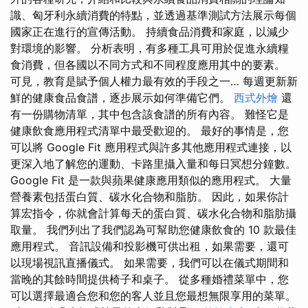
識、匈牙利永續消費的特點，並透過基準測試方法展示每個
國家正在進行的宣傳活動。 持續食品消費和家庭，以減少
對環境的影響。 分析表明，有多種工具可用於促進永續糧
食消費，但各國以不同方式和不同程度應用其中的要素。
可見，教育是賦予個人權力最有效的手段之一… 每週更新新
鮮的健康食品食譜，逐步展示如何準備它們。
西式外燴
還
有一份購物清單，其中包含該食譜的所有內容。 難怪它是
健康飲食應用程式清單中最受歡迎的。 最好的事情是，您
可以將 Google Fit 應用程式與許多其他應用程式連接，以
更深入地了解您的運動、卡路里攝入量和每日冥想分鐘數。
Google Fit 是一款與蘋果健康應用類似的應用程式。 大量
營養素包括蛋白質、碳水化合物和脂肪。 因此，如果你計
算宏指令，你就會計算每天的蛋白質、碳水化合物和脂肪攝
取量。 我們列出了我們認為可幫助您健康飲食的 10 款最佳
應用程式。 音訊設備和投影機可供出租，如果需要，還可
以現場視訊直播儀式。 如果需要，我們可以在儀式期間和
當晚的其餘時間提供椅子和桌子。 從多種婚禮菜單中，您
可以選擇最適合您和您的客人並且您最想無限享用的菜單。