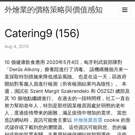
外燴業的價格策略與價值感知
Catering9 (156)
Aug 4, 2013
10 個健康飲食應用 2020年5月4日，匈牙利武裝部隊對
「Derűs Alkony」療養院進行了消毒。 該機構幾個月來一
直採取特別措施來降低感染風險。 也是在這一天，區政府
開始對客服人員進行檢測（所有檢測結果均為陰性）。 本
週，測試在 Szent Margit Szakrendelo 和 ÓSZSZI 總部及
其 10 個地點繼續進行。 在過去的一段時間裡，社工一直在
努力幫助老年人，特別是那些因某種原因處於弱勢的老年
人，度過疫情帶來的困難，滿足疫情中增加的需求。 當您
造訪網站時，資訊可能會主要以
外燴推薦首選
cookie 的形
式儲存或下載到您的瀏覽器。 這些資訊可能與您、您的偏
好或您的裝置有關，主要用於確保網站按預期運作。 這些