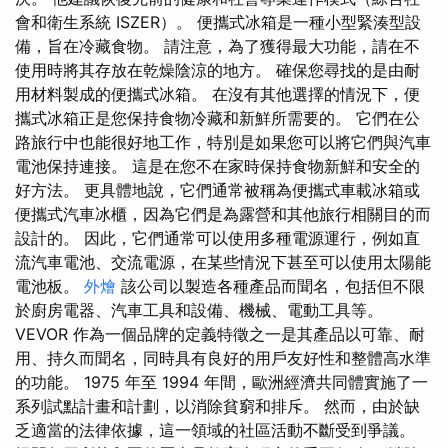
會和衛生系統 ISZER）。 便攜式冰箱是一種小型緊湊型設
備，旨在冷藏食物。 請注意，為了獲得最大功能，請在不
使用時將其存放在乾燥陰涼的地方。 確保您尋找的是由耐
用材料製成的便攜式冰箱。 在沒有其他選擇的情況下，便
攜式冰箱正是您保持食物冷藏和新鮮所需要的。 它們在公
路旅行中也能很好地工作，特別是如果您可以將它們與汽車
電池保持連接。 這是在您不在家時保持食物新鮮和安全的
好方法。 更具體地說，它們通常被稱為便攜式車載冰箱或
便攜式汽車冰櫃，因為它們是為露營和其他旅行相關目的而
設計的。 因此，它們通常可以使用多種電源運行，例如直
流汽車電池、交流電源，在某些情況下甚至可以使用太陽能
電池板。
外燴
該公司以製造各種產品而聞名，包括但不限
於廚房電器、汽車工具和設備、機械、電動工具等。
VEVOR 作為一個品牌的定義特徵之一是其產品以可靠、耐
用、持久而聞名，同時具有良好的用戶友好性和整體高水準
的功能。 1975 年至 1994 年間，歐洲經濟共同體實施了一
系列試點計畫和計劃，以消除貧窮和排斥。 然而，由於缺
乏適當的法律依據，這一領域的社區活動不斷受到爭議。