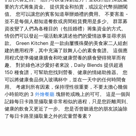
要的方式籌集資金。 提供賞金和拍賣，或設定代幣捐贈閾
值。 您可以讓您的賓客知道舉辦婚禮的費用。 不要害羞 -
並不是每個人都知道餐飲或房間租賃費用是多少。 群眾募
資改變了人們為各種目的（包括婚禮）籌集資金的方式。
情侶們可以發起一場活動來講述他們的愛情故事並尋求捐
款。 Green Kitchen 是一款由屢獲殊榮的美食家二人組創
建的應用程序，其中充滿了鼓舞人心的素食食譜。 這個應
用程式使準備健康膳食和吃健康營養的膳食變得簡單而有
趣。 對於綠色冰沙愛好者來說，Daily Blends 提供超過
150 種食譜，可幫助您找到營養、健康的情緒助推器。 您
可以將健康食品倒入玻璃杯中，並在一天中的任何時間食
用。 考慮到所有因素，保持理性很重要，不要太擔心幾個
小時前吃的 3
外燴餐廳
塊餅乾或晚上的可可。 這是一個與
記錄每日卡路里攝取量非常相似的過程，只是您距離周到、
健康的飲食又更近了一步。 您是否曾聽過您的朋友談論除
了每日卡路里攝取量之外的宏量營養素？