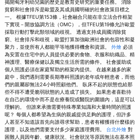
揭開匈牙利幼兒園的歷史是教育史研究的重要任務。 消除
貧窮和社會排斥是歐盟及其成員國明確的社會政策目標之
一。 根據TFEU第153條，社會融合只能在非立法合作框架
下實現－開放協調方法（OMC），但TFEU第19條允許歐盟
採取行動打擊此類領域的歧視。 透過支持成員國消除貧
窮、社會排斥和歧視，歐盟打算加強歐洲社會的包容性和凝
聚力，並使所有人都能平等地獲得機會和資源。
外燴
必須
為安置在住宅中的人員提供必要的食物、衣服和紡織品、精
神護理、醫療保健以及獨立生活所需的條件。 社會援助或
個人照護必須在家庭幫助的框架內提供。 在越來越多的家
庭中，我們遇到需要長期專科照護的老年或年輕患者，而他
們的親屬卻無法24小時照顧他們。 臥床不起的狀態也給那
些不得不遭受脆弱狀態的人造成了損失。 如果患者喜歡待
在自己的環境中而不是在療養院或醫院的圍牆內，這是可以
理解的。 但誰來承擔需要特殊專業知識和大量時間的照護
呢？ 每個人都希望為生病的親戚提供足夠的護理，但許多
人甚至不知道該首先向誰尋求幫助，患者有權獲得什麼樣的
護理，以及他們需要支付多少家庭護理費用。
台北外燴
對
困難人員因年齡、健康狀況、社會狀況等原因無法在基本照