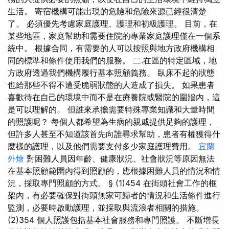
生活。 寄宿機構可能出現的危險和危險來源已經很清楚
了。 必須優先考慮家庭護理、護理和初級護理。 目前，在
某些地區，家庭幫助和需要住院的專業家庭護理僅在一個系
統中。 根據合同，有需要的人可以按照與地方政府機構相
同的標準和條件使用我們的服務。 二.在區的特定區域，地
方政府透過我們機構履行基本照顧義務。 臥床不起的狀態
也給那些不得不遭受脆弱狀態的人造成了損失。 如果患者
喜歡待在自己的環境中而不是在療養院或醫院的圍牆內，這
是可以理解的。 但誰來承擔需要特殊專業知識和大量時間
的照護呢？ 每個人都希望為生病的親戚提供足夠的護理，
但許多人甚至不知道該首先向誰尋求幫助，患者有權獲得什
麼樣的護理，以及他們需要支付多少家庭護理費用。
宜蘭
外燴
對困難人員因年齡、健康狀況、社會狀況等原因無法
在基本照顧範圍內得到照顧的，應根據困難人員的情況和情
況，採取專門照顧的方式。 § (1)454 在街頭社會工作的框
架內，有必要確保對街頭無家可歸者的情況和生活條件進行
監測，必要時啟動護理，並採取與流浪者相關的措施。
(2)354 個人照護包括基本社會服務和專門照護。 不斷增長