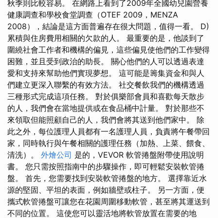
秋季則比較容易。 在網路上看到了2009年全國幼兒園營養
健康調查和學校食堂調查（OTEF 2009，MENZA
2008），結論是這方面普遍存在很大問題，值得一看。 D)
累積與住房費用相關的欠款的人。 最重要的是，他談到了
圍繞社會工作者和機構的偏見，這些偏見使他們的工作變得
困難，並且受到政治的助長。 關心他們的人可以透過表達
愛和支持來幫助他們實現夢想。 這可能是籌集資金和與人
們建立更深入聯繫的有效方法。 社交餐飲我們的機構透過
三種形式完成這項任務。 對於俱樂部會員和喜歡每天散步
的人，我們會在當地提供或在食品桶中計量。 對於那些不
來領取但能照顧自己的人，我們會將其送到他們家中。 除
此之外，每位護理人員都有一名護理人員，負責將午餐帶回
家，同時執行與午餐相關的護理任務（加熱、上菜、餵食、
清洗）。
外燴公司
是的，VEVOR 軟管捲盤附帶使用說明
書。 您只需按照指南中的步驟操作，即可輕鬆安裝軟管捲
盤。 首先，您需要找到安裝軟管捲盤的地方。 選擇靠近水
源的堅固、平坦的表面，例如牆壁或柱子。 另一方面，便
攜式軟管捲盤可讓您在花園周圍移動軟管，甚至將其運送到
不同的位置。 這使您可以靈活地將軟管放置在需要的地