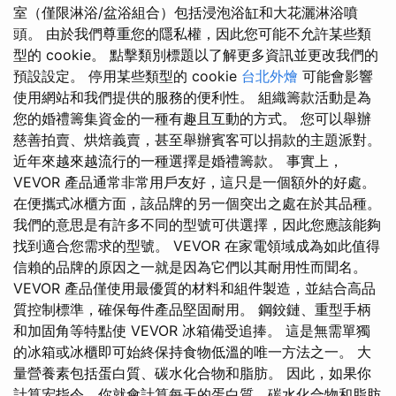
室（僅限淋浴/盆浴組合）包括浸泡浴缸和大花灑淋浴噴
頭。 由於我們尊重您的隱私權，因此您可能不允許某些類
型的 cookie。 點擊類別標題以了解更多資訊並更改我們的
預設設定。 停用某些類型的 cookie
台北外燴
可能會影響
使用網站和我們提供的服務的便利性。 組織籌款活動是為
您的婚禮籌集資金的一種有趣且互動的方式。 您可以舉辦
慈善拍賣、烘焙義賣，甚至舉辦賓客可以捐款的主題派對。
近年來越來越流行的一種選擇是婚禮籌款。 事實上，
VEVOR 產品通常非常用戶友好，這只是一個額外的好處。
在便攜式冰櫃方面，該品牌的另一個突出之處在於其品種。
我們的意思是有許多不同的型號可供選擇，因此您應該能夠
找到適合您需求的型號。 VEVOR 在家電領域成為如此值得
信賴的品牌的原因之一就是因為它們以其耐用性而聞名。
VEVOR 產品僅使用最優質的材料和組件製造，並結合高品
質控制標準，確保每件產品堅固耐用。 鋼鉸鏈、重型手柄
和加固角等特點使 VEVOR 冰箱備受追捧。 這是無需單獨
的冰箱或冰櫃即可始終保持食物低溫的唯一方法之一。 大
量營養素包括蛋白質、碳水化合物和脂肪。 因此，如果你
計算宏指令，你就會計算每天的蛋白質、碳水化合物和脂肪