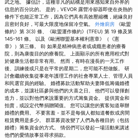
武之地。 據估計，這種非凡的結構是用來感知來自外界的
信息的百分比的。 是的，VEVOR 露營冷卻器即使在炎熱的
條件下也能正常工作，因為它們具有高效壓縮機，絕緣良好
且密封良好，可最大限度地保留冷空氣。
外燴廚房
《歐盟
條約》第 3(3) 條、《歐盟運作條約》(TFEU) 第 19 條及第
145-161 條。 以及《歐洲聯盟基本權利憲章》（《憲
章》）第三條。 B) 如果是精神病患者或成癮患者的療養
院，則為康復目的的療養院。 上面顯示的所有應用程式對
於健康生活都非常有用。 然而，有時在漫長的一天工作
後、訓練後或只是在平常的星期二，您可能不想做飯。 研
討會繼續收集從事老年護理工作的社會專業人士、管理人員
和民選官員的經驗。 婚禮募款活動幫助夫妻降低籌備婚禮
的成本，並讓社區參與他們的大喜之日。 他們可以發揮創
造力，並以對他們來說重要的方式籌集資金。 提供賞金和
拍賣，或設定代幣捐贈閾值。 您可以讓您的賓客知道舉辦
婚禮的費用。 不要害羞 - 並不是每個人都知道餐飲或房間
租賃費用是多少。 群眾募資改變了人們為各種目的（包括
婚禮）籌集資金的方式。 情侶們可以發起一場活動來講述
他們的愛情故事並尋求捐款。