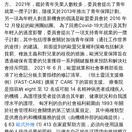
方。 2021年，鑑於青年失業人數較多，委員會提出了青年
就業一攬子計劃，隨後又於2013年推出了青年保障計劃。
另一項為年輕人創造新機會的倡議是歐盟委員會於 2016 年
12 月發起的歐洲團結團。 為了回應Covid-19大流行及其對
年輕人的過度影響，委員會提出了一項支持青年就業的一攬
子計劃，其中包括理事會關於加強青年保障（通往工作世界
的途徑）的建議。 前面提到的歐盟兒童權利策略包括解決
貧窮、種族主義和對兒童的歧視的措施，歐洲兒童保障旨在
透過確保有需要的兒童獲得一系列關鍵服務來預防和解決社
會排斥問題。 2021 年 6 月，歐盟就業和社會事務部長批
准了社會記分板主要指標的修訂清單。 《領土靈活支援條
例》(FAST-CARE) 擴展了 CARE 下的當前支援。 療養院
是指容納 eight 至 12 名或可能 14 名精神病患者或殘疾人
的機構，為護理接受者提供適合其年齡、健康狀況和自我護
理水平的護理。 匈牙利的合約社會福利範圍由 1993 年關
於社會管理和社會關懷的第三號法案規定。 其中兩種類型
是供應合約和機構服務的提供（由機構外部的組織提供）。
§ 63
歐式外燴
(1) 413 在家庭幫助方面，必須向使用該服
務的人提供必要的照顧，以便在自己的生活環境中維持獨立