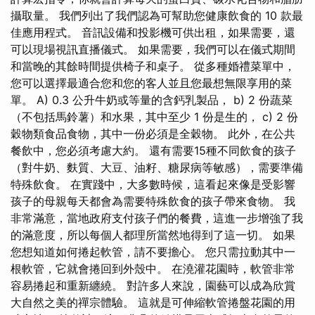
攝取量。 我們列出了我們認為可幫助您健康飲食的 10 款最
佳應用程式。 音訊設備和投影機可供出租，如果需要，還
可以現場視訊直播儀式。 如果需要，我們可以在儀式期間
和當晚的其餘時間提供椅子和桌子。 從多種婚禮菜單中，
您可以選擇最適合您和您的客人並且您最想無限享用的菜
單。 A) 0.3 公升牛奶或等量的含鈣乳製品， b) 2 份蔬菜
（不包括馬鈴薯）和水果，其中至少 1 份是生的， c) 2 份
穀物類食品食物，其中一份必須是全穀物。 此外，在公共
餐飲中，您必須考慮大約。 還有需要15種不同飲食的孩子
（對牛奶、麩質、大豆、油籽、糖尿病等敏感），需要準備
特殊飲食。 在實踐中，大多數時候，這看起來像是受影響
孩子的母親每天都會為需要特殊飲食的孩子帶來食物。 我
非常滿意，當地政府支付孩子們的餐費，這進一步增強了我
的滿意度，所以每個人都理所當然地得到了這一切。 如果
您想知道如何捲起軟管，請不要擔心。 您只需拉動其中一
根軟管，它就會捲回到外殼中。 在澆灌花園時，軟管非常
容易捲起和重新纏繞。 對許多人來說，園藝可以成為欣賞
大自然之美的禪宗體驗。 這就是可伸縮軟管捲盤花園的用