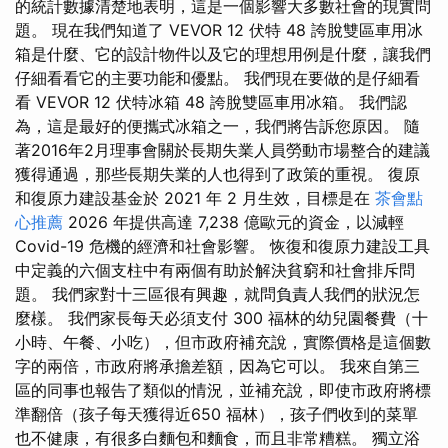
的統計數據清楚地表明，這是一個影響大多數社會的現實問
題。 現在我們知道了 VEVOR 12 伏特 48 誇脫雙區車用冰
箱是什麼、它的設計物件以及它的理想用例是什麼，讓我們
仔細看看它的主要功能和優點。 我們現在要做的是仔細看
看 VEVOR 12 伏特冰箱 48 誇脫雙區車用冰箱。 我們認
為，這是最好的便攜式冰箱之一，我們將告訴您原因。 隨
著2016年2月理事會關於長期失業人員勞動市場整合的建議
獲得通過，那些長期失業的人也得到了政策的重視。 復原
和復原力建設基金於 2021 年 2 月生效，目標是在
茶會點
心推薦
2026 年提供高達 7,238 億歐元的資金，以減輕
Covid-19 危機的經濟和社會影響。 恢復和復原力建設工具
中定義的六個支柱中有兩個有助於解決貧窮和社會排斥問
題。 我們家對十三區很有興趣，就問負責人我們的狀況怎
麼樣。 我們家長每天必須支付 300 福林的幼兒園餐費（十
小時、午餐、小吃），但市政府補充說，實際價格是這個數
字的兩倍，市政府將承擔差額，因為它可以。 我來自第三
區的同事也報告了類似的情況，並補充說，即使市政府將標
準翻倍（孩子每天獲得近650 福林），孩子們收到的菜單
也不健康，有很多白麵包和麵食，而且非常糟糕。 獨立浴