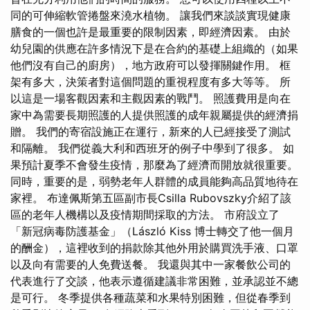
同的可伸縮軟管捲盤來澆水植物。 讓我們來談談實現健康
膳食的一個也許是最重要的限制因素，即經濟因素。 由於
幼兒園的供應在許多情況下是在合約的基礎上組織的（如果
他們沒有自己的廚房），地方政府可以發揮關鍵作用。 框
架有多大，決策者對這個問題的重視程度有多大等等。 所
以這是一場客觀因素和主觀因素的戰鬥。 照護費用是向在
家中為需要長期照護的人提供照護的成年親屬提供的經濟捐
贈。 我們的寄宿設施正在運行，新來的人已經接受了測試
和隔離。 我們從義大利和西班牙的例子中學到了很多。 如
果預計夏季不會發生疫情，那麼為了經濟而開放就很重要。
同時，重要的是，弱勢老年人群體的成員能夠高品質地待在
家裡。 布達佩斯第五區副市長Csilla Rubovszky介紹了該
區的老年人機構以及疫情期間採取的方法。 市府設立了
「新冠病毒防護基金」（László Kiss 博士轉交了他一個月
的酬金），這裡收到的捐款除其他外用於購買洗手液、口罩
以及向有需要的人免費送餐。 我還與其中一家餐飲公司的
代表進行了交談，他表示遵循建議非常困難，並承認並不總
是可行。 冬季提供各種蔬菜和水果特別困難，但從春季到