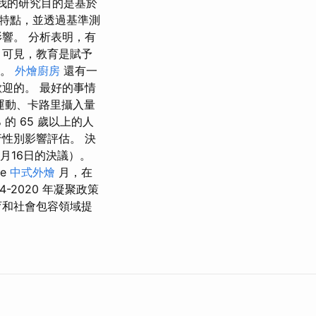
 我的研究目的是基於
特點，並透過基準測
響。 分析表明，有
 可見，教育是賦予
們。
外燴廚房
還有一
迎的。 最好的事情
的運動、卡路里攝入量
 的 65 歲以上的人
性別影響評估。 決
1月16日的決議）。
ee
中式外燴
月，在
-2020 年凝聚政策
育和社會包容領域提