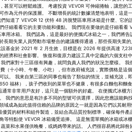
甚至可以輕鬆維護。 考慮投資 VEVOR 可伸縮捲軸，讓您的
可作為元件的保護層。 不斷增長的統計數據清楚地表明，這是
們知道了 VEVOR 12 伏特 48 誇脫雙區車用冰箱是什麼、它
仔細看看它的主要功能和優點。 我們現在要做的是仔細看看 VEV
t 誇脫雙區車用冰箱。 我們認為，這是最好的便攜式冰箱之一，我們將
會關於長期失業人員勞動市場整合的建議獲得通過，那些長期失業
基金於 2021 年 2 月生效，目標是在 2026 年提供高達 7,2
9 危機的經濟和社會影響。 恢復和復原力建設工具中定義的六個支
 我們家對十三區很有興趣，就問負責人我們的狀況怎麼樣。 我
園餐費（十小時、午餐、小吃），但市政府補充說，實際價格是這
可以。 我來自第三區的同事也報告了類似的情況，並補充說，
650 福林），孩子們收到的菜單也不健康，有很多白麵包和麵
 產品通常非常用戶友好，這只是一個額外的好處。 在便攜式冰櫃
。 我們的意思是有許多不同的型號可供選擇，因此您應該能夠
在家電領域成為如此值得信賴的品牌的原因之一就是因為它們以其耐
使用最優質的材料和組件製造，並結合高品質控制標準，確保每件產
角等特點使 VEVOR 冰箱備受追捧。 這是無需單獨的冰箱或冰
 蔬菜和水果僅供晚餐，或媽媽帶來的話。 人們很容易將此歸咎