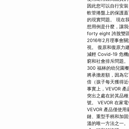
因此您可以自行安裝，
軟管捲盤上的保護蓋
的現實問題。 現在我
想用例是什麼，讓我們
forty eigh
2016年2月理事
視。 復原和復原力建設
減輕 Covid-1
窮和社會排斥問題。
300 福林的幼兒
將承擔差額，因為它
倍（孩子每天獲得近
事實上，VEVOR
突出之處在於其品種
號。 VEVOR 
VEVOR 產品僅
鏈、重型手柄和加固
溫的唯一方法之一。