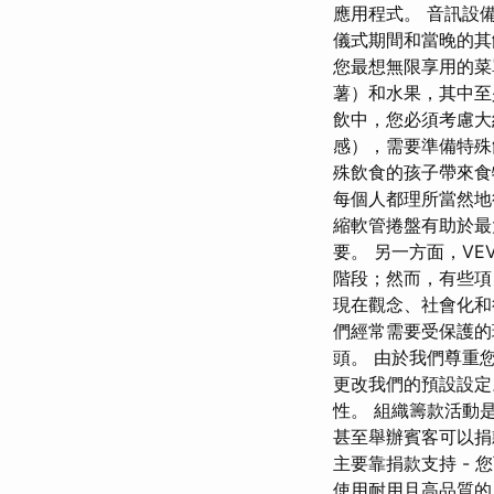
應用程式。 音訊設
儀式期間和當晚的其
您最想無限享用的菜單
薯）和水果，其中至少
飲中，您必須考慮大
感），需要準備特殊
殊飲食的孩子帶來食
每個人都理所當然地
縮軟管捲盤有助於最
要。 另一方面，V
階段；然而，有些
現在觀念、社會化和
們經常需要受保護的
頭。 由於我們尊重您
更改我們的預設設定。
性。 組織籌款活動
甚至舉辦賓客可以捐款
主要靠捐款支持 - 
使用耐用且高品質的 