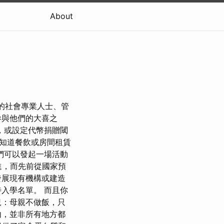
About
作的社會專業人士、管
參與他們的大喜之
，或設定代幣捐贈閾
都知道餐飲或房間租賃
們可以發起一場活動
進，而先前從國家預
發展現有機構或建造
入學名單。 而且你
況：母親不做飯，只
內，並非所有地方都