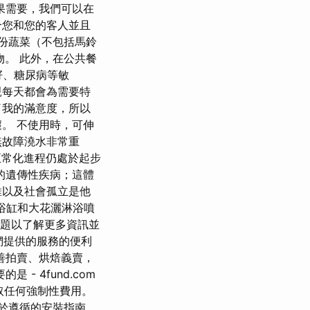
果需要，我們可以在
合您和您的客人並且
2 份蔬菜（不包括馬鈴
物。 此外，在公共餐
籽、糖尿病等敏
親每天都會為需要特
了我的滿意度，所以
。 不使用時，可伸
無故障澆水非常重
正常化進程仍處於起步
的遺傳性疾病；這體
維以及社會孤立是他
浴缸和大花灑淋浴噴
標題以了解更多資訊並
們提供的服務的便利
善拍賣、烘焙義賣，
 4fund.com
收取任何強制性費用。
易於遵循的安裝指南，