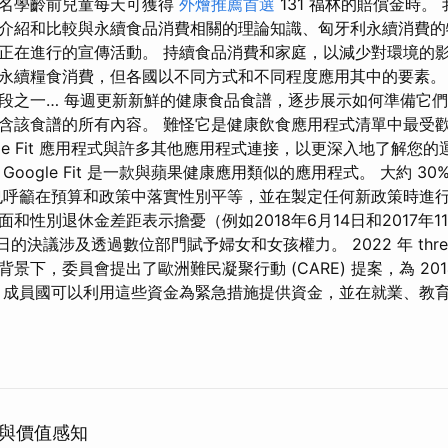
一名學齡前兒童每天可獲得
外燴推薦首選
131 福林的賠償金時。
介紹和比較與永續食品消費相關的理論知識、匈牙利永續消費的
正在進行的宣傳活動。 持續食品消費和家庭，以減少對環境的影
永續糧食消費，但各國以不同方式和不同程度應用其中的要素。
段之一… 每週更新新鮮的健康食品食譜，逐步展示如何準備它
含該食譜的所有內容。 難怪它是健康飲食應用程式清單中最受歡
gle Fit 應用程式與許多其他應用程式連接，以更深入地了解您
oogle Fit 是一款與蘋果健康應用類似的應用程式。 大約 30%
也呼籲在預算和政策中落實性別平等，並在製定任何新政策時進行
和性別退休金差距表示擔憂（例如2018年6月14日和2017年1
 17 日的決議涉及透過數位部門賦予婦女和女孩權力。 2022 年 thr
景下，委員會提出了歐洲難民凝聚行動 (CARE) 提案，為 2014
 成員國可以利用這些資金為緊急措施提供資金，並在就業、教
與價值感知