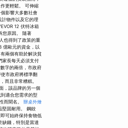
工作更輕鬆。 可伸縮
一個影響大多數社會
的設計物件以及它的理
OR 12 伏特冰箱
告訴您原因。 隨著
的人也得到了政策的重
38 億歐元的資金，以
柱中有兩個有助於解決貧
們家長每天必須支付
個數字的兩倍，市政府
即使市政府將標準翻
食，而且非常糟糕。
方面，該品牌的另一個
找到適合您需求的型
用性而聞名。
辦桌外燴
品堅固耐用。 鋼鉸
櫃即可始終保持食物低
於缺錢，特別是當達