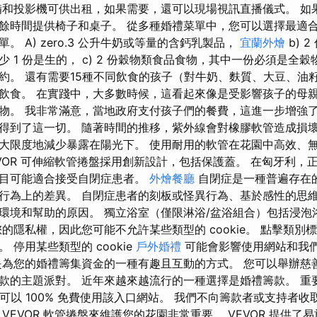
備和投影機可供出租，如果需要，還可以現場視訊直播儀式。 如
餘時間提供椅子和桌子。 從多種婚禮菜單中，您可以選擇最適
。 A) zero.3 公升牛奶或等量的含鈣乳製品，
宜蘭外燴
b) 
 1 份是生的， c) 2 份穀物類食品食物，其中一份必須是全穀
約。 還有需要15種不同飲食的孩子（對牛奶、麩質、大豆、油
飲食。 在實踐中，大多數時候，這看起來像是受影響孩子的母
物。 我非常滿意，當地政府支付孩子們的餐費，這進一步增強
得到了這一切。 隨著時間的推移，紫外線會對橡膠軟管造成損壞
大限度地減少暴露在陽光下。 使用耐用的軟管在花園中高效、
EVOR 可伸縮軟管捲盤採用創新設計，包括保護蓋。 在匈牙利，
項目可能適合接受自閉症患者。
外燴餐廳
自閉症是一種普遍存在
行為上的差異。 自閉症患者的刻板或怪異行為、基於感性的思
環境和幫助的原因。 獨立浴室（僅限淋浴/盆浴組合）包括浸泡
的隱私權，因此您可能不允許某些類型的 cookie。 點擊類別
 停用某些類型的 cookie
戶外婚禮
可能會影響使用網站和我
是為您的婚禮籌集資金的一種有趣且互動的方式。 您可以舉辦慈
的主題派對。 近年來越來越流行的一種選擇是婚禮籌款。 重要的是 -
您可以 100% 免費使用該入口網站。 我們不向籌款者或支持者
VEVOR 軟管捲盤來維護您的花園非常重要。 VEVOR 提供了