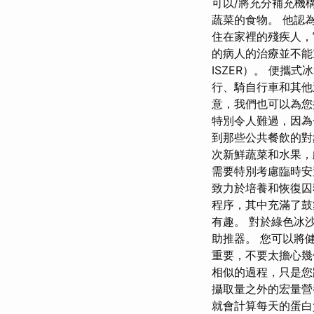
可以/將充分補充機
蔬菜的食物。 他認
住在家裡的殘疾人，
的病人的治療並不能
ISZER）。 便
行、騎自行車和其他
意，我們也可以為您
特別令人難過，因為
到那些公共餐飲的對
次新鮮蔬菜和水果，
需要特別考慮臨時安置，
致力於培養和恢復囚犯
程序，其中充滿了鼓
有趣。 對於綠色冰沙愛
助推器。 您可以將
重要，不要太擔心幾個
相似的過程，只是您
攝取量之外的宏量營
就會計算每天的蛋白