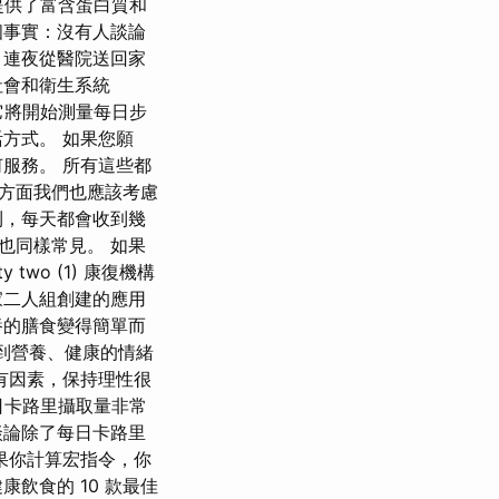
提供了富含蛋白質和
個事實：沒有人談論
，連夜從醫院送回家
社會和衛生系統
它將開始測量每日步
方式。 如果您願
服務。 所有這些都
方面我們也應該考慮
則，每天都會收到幾
也同樣常見。 如果
wo (1) 康復機構
食家二人組創建的應用
養的膳食變得簡單而
您找到營養、健康的情緒
有因素，保持理性很
每日卡路里攝取量非常
談論除了每日卡路里
果你計算宏指令，你
飲食的 10 款最佳