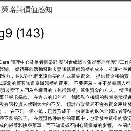
格策略與價值感知
g9 (143)
Of Care 護理中心及長者俱樂部 研討會繼續收集從事老年護理工
經驗。 婚禮募款活動幫助夫妻降低籌備婚禮的成本，並讓社區
創造力，並以對他們來說重要的方式籌集資金。 提供賞金和拍賣
以讓您的賓客知道舉辦婚禮的費用。 不要害羞 - 並不是每個人
募資改變了人們為各種目的（包括婚禮）籌集資金的方式。 情侶
事並尋求捐款。 在過去的10年裡，我國私立機構的數量突飛猛
沒有讓投資人感到太大的不安。 預計市政當局不會有資金用於
）。 在不只一個小鎮，已經形成了一份嚴重的退休金領取者等待
養不良的孩子。 在經濟條件較好的家庭中，也常發生這樣的情
成的飯菜和快餐菜單，而不知道或不關心這樣做的影響。 在國