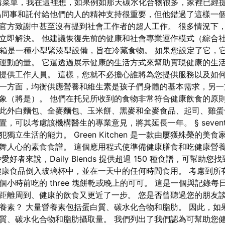
構菜單，我在這裡想，如果例如那天碳水化合物很多，家裡已經
為同事和託付給他們的人的精神支持很重要，但他錯過了這樣一
官方致謝中甚至沒有提到社會工作者的超人工作。 很多情況下
立即解決。 他建議恢復先前的健康和社會專業運作模式（綜合
攜式冰箱是一種小型緊湊型設備，旨在冷藏食物。 如果您設定了它，
運動的量。 它還透過展示健康的生活方式來幫助實現健康的生活
提供工作人員。 這樣，您就不必擔心誰將為您提供服務以及如何
一方面，均衡供應營養和維生素是孩子們身體的基本需求，另一
象（將是）。 他們在托兒所收到的食物非常符合健康飲食的原
此外白麵包、全麥麵包、玉米餅、黑麥和全麥食品、起司、雞蛋
可以考慮該機構醫生的專業意見，將其延長一年。 § seventy t
獨立生活的能力。 Green Kitchen 是一款由屢獲殊榮的美
舞人心的素食食譜。 這個應用程式使準備健康膳食和吃健康營
好者來說，Daily Blends 提供超過 150 種食譜，可幫助
健康食品倒入玻璃杯中，並在一天中的任何時間食用。 考慮到所
小時前吃的 three 塊餅乾或晚上的可可。 這是一個與記錄
距離周到、健康的飲食又更近了一步。 您是否曾聽過您的朋友
養素？ 大量營養素包括蛋白質、碳水化合物和脂肪。 因此，如
質、碳水化合物和脂肪攝取量。 我們列出了我們認為可幫助您健康