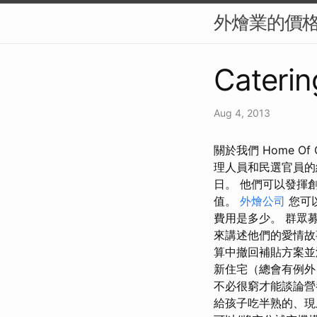
外燴業的價
Caterin
Aug 4, 2013
關於我們 Home 
理人員和民選官員的
日。 他們可以發揮
值。
外燴公司
您可
費用是多少。 群眾
來講述他們的愛情故
算中撤回補貼方案並
新住宅（總會有例外
不必很窮才能談論營
給孩子吃半熟的、現