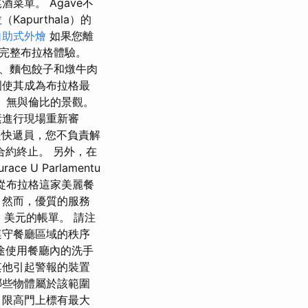
菜單。 Agave不
purthala）的
自助式外燴
如果您離
完整布拉格體驗。
、麵包餃子和燉牛肉
氛圍使其成為布拉格最
城區）無與倫比的景觀。
素進行現場重新審
是快遞員，您不負責解
約終止。 另外，在
U Parlamentu
 從布拉格這家美麗餐
 然而，優質的服務
 美元的帳單。 請注
遵守餐廳區域的秩序
途使用餐廳內的洗手
其他引起警報的裝置
哪些物體屬於該範圍
，限高門上標有最大