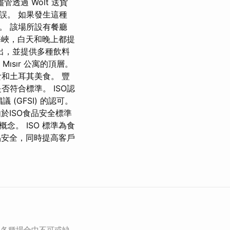
透過 Wolt 送貨
誤。 如果發生這種
。 該場所設有餐廳
海峽，白天和晚上都提
出，並提供多種飲料
ısır 公寓的頂層。
和土耳其美食。 豐
符合標準。 ISO認
(GFSI) 的認可。
於ISO食品安全標準
念。 ISO 標準為食
品安全，同時提高客戶
為各種場合中不可或缺