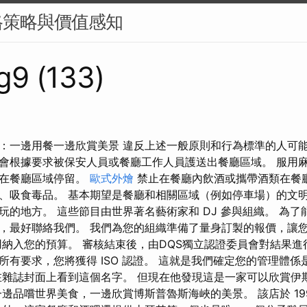
格策略與價值感知
g9 (133)
：一邊用餐一邊欣賞美景 違反上述一般原則和行為標準的人可
會根據要求被保安人員或餐廳工作人員護送出餐廳區域。 服用
得在餐廳區域停留。
歐式外燴
禁止在餐廳內飲酒或攜帶酒類在餐廳
、吸食毒品。 基本期望是餐廳和相關區域（例如停車場）的文明
玩的地方。 這些節目由世界著名藝術家和 DJ 參與組織。 為
，最好聯絡我們。 我們為您的組織準備了量身訂製的報價，讓您可
納入您的預算。 審核結束後，由DQS獨立認證委員會對結果進
所有要求，您將獲得 ISO 認證。 這就是我們確定您的管理體
在雜誌封面上看到這個名字。 但現在他發現這是一家可以欣賞伊
邊品嚐世界美食，一邊欣賞博斯普魯斯海峽的美景。 該店於 19