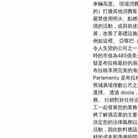
車輛高度。 現場消
的）打擾其他消費客
嚴禁使用明火、點燃
境的活動，或與前述
展，改善了基礎設施
例如這裡。 亞喀巴
令人失望的公司之一
時的市值為485億美
疑是布拉格最好的扇
布拉格享用完美的海鮮，Z
Parlamentu
舊城廣場僅數公尺之
選擇。 透過 do
務。 行銷對於任何
工一起發展您的業務
將了解酒店業的主要
決定您的法律義務以
活動，因此飲料應該
材的成本和準備時間。 