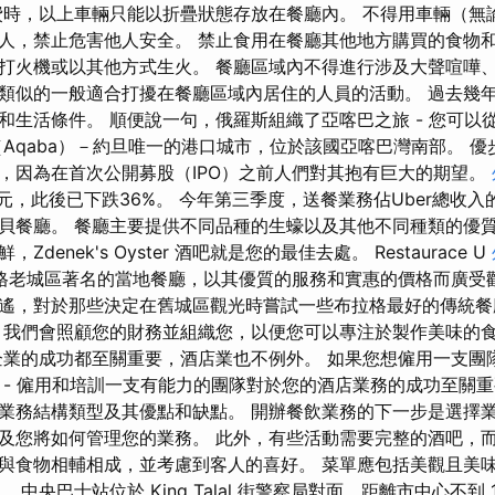
費時，以上車輛只能以折疊狀態存放在餐廳內。 不得用車輛（無
人，禁止危害他人安全。 禁止食用在餐廳其他地方購買的食物和
打火機或以其他方式生火。 餐廳區域內不得進行涉及大聲喧嘩
類似的一般適合打擾在餐廳區域內居住的人員的活動。 過去幾
和生活條件。 順便說一句，俄羅斯組織了亞喀巴之旅 - 您可以
（Aqaba）－約旦唯一的港口城市，位於該國亞喀巴灣南部。 
，因為在首次公開募股（IPO）之前人們對其抱有巨大的期望。
元，此後已下跌36%。 今年第三季度，送餐業務佔Uber總收入的
貝餐廳。 餐廳主要提供不同品種的生蠔以及其他不同種類的優質
denek's Oyster 酒吧就是您的最佳去處。 Restaurace U
 是布拉格老城區著名的當地餐廳，以其優質的服務和實惠的價格而廣受
遙，對於那些決定在舊城區觀光時嘗試一些布拉格最好的傳統餐
ola，我們會照顧您的財務並組織您，以便您可以專注於製作美味的
企業的成功都至關重要，酒店業也不例外。 如果您想僱用一支團
 - 僱用和培訓一支有能力的團隊對於您的酒店業務的成功至關重
業務結構類型及其優點和缺點。 開辦餐飲業務的下一步是選擇業
及您將如何管理您的業務。 此外，有些活動需要完整的酒吧，
與食物相輔相成，並考慮到客人的喜好。 菜單應包括美觀且美
中央巴士站位於 King Talal 街警察局對面，距離市中心不到 