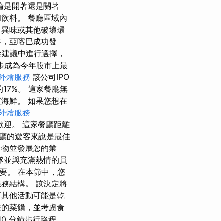
論是開著還是關著
飲料。 餐廳區域內
、異味或其他破壞環
年，亞喀巴成功發
從建議中進行選擇，
優步成為今年股市上最
外燴服務
該公司IPO
17%。 這家餐廳無
海鮮。 如果您想在
外燴服務
歡迎。 這家餐廳距離
廳的遊客來說是最佳
食物並發展您的業
隊並與充滿熱情的員
要。 在本節中，您
務結構。 該決定將
而其他活動可能是乾
味的菜餚，並考慮食
10 分鐘步行路程。