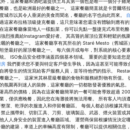
此外，這家餐廳和酒吧還提供土耳其第一個也是唯一一個分子雞尾酒
廳，也是歐洲最好的餐廳之一。 這家餐廳簡直就是卡普爾塔拉（Ka
度城市以其令人垂涎的美食而聞名，餐廳的名字也由此而來。
過這家布拉格頂級捷克餐廳，這只意味著您還沒有體驗到應有的
在這家餐廳像當地人一樣點菜，你可以先點一盤捷克式布里乾酪
強烈推薦給Instagram愛好者。 其高聳的屋頂位置和輕鬆的
am 上曬的餐廳之一。 這家餐廳享有其所在的 Staré Mesto（舊
坦堡最好的屋頂餐廳之一。 每六個月或每年，對系統的核心要
統。 ISO食品安全標準涵蓋四個基本領域。 重要的是要知道您
廚房
我們要求您不要與特定客戶發生爭執，因為這甚至可能導致合
發生的情況寫給客戶服務人員，並等待他們的指示。 Restaurace 
好的餐廳之一。 這家米其林星級餐廳的食物和服務絕對物有所值。
的氛圍再到迷人的裝飾，這家餐廳的一切都散發著優雅的氣息。
著高昂的價格，因為在這家餐廳簡單的一餐可能會導致超過 200
業，僅供應晚餐，因此您在海灘後將無法用餐。 所有客人均須
著整潔、乾淨的衣服進入和停留餐廳區。 每個人都必須根據其用
 禁止攜帶刺、切割工具、刀剪、玻璃製品、武器、煙火裝置或
他人人身安全的裝置進入餐廳區域。 運營商保留根據情況決定
餐廳的建築，車道上的車輛高度有限制，餐廳可以提供相關信息