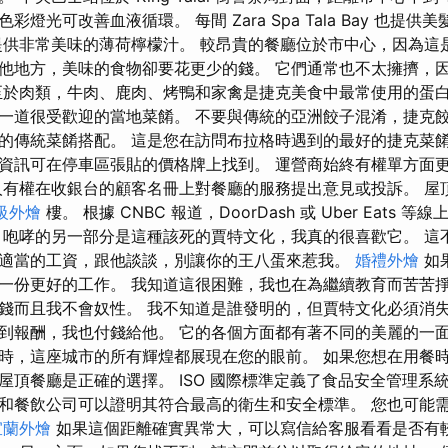
燈光可改善血液循環。 每間 Zara Spa Tala Bay 也提
提供非常美味的薄荷檸檬汁。 較昂貴的餐廳位於市中心，因為這
他地方，美味的食物卻要花更少的錢。 它們通常也不太擁擠，
至於肉類，牛肉、鹿肉、烤鴨和家禽是捷克美食中最常使用的蛋白
一道很受歡迎的當地菜餚。 不要與傳統的亞洲餃子混淆，捷克
的傳統菜餚搭配。 這是您在訪問布拉格時遇到的最好的捷克菜餚
資訊可在停車區張貼的價格牌上找到。 運營商始終有權單方面更
人有權在收銀台的顧客名冊上對餐廳的服務提出意見或投訴。 屋
級外燴
樓。 根據 CNBC 報道，DoorDash 或 Uber Eats
 咆哮的另一部分是這種該死的賈特文化，我真的很喜歡它。 這
適當的工資，跟他談談，別讓你的王八蛋來惹我。
婚禮外燴
如
一份更好的工作。 我知道這很困難，我也在為繼續教育而苦苦
錢而且我不會奴性。 我不知道是誰發明的，但賈特文化必須消失
到報酬，我也付錢給他。 它的各個方面都有著不同的美麗的一面
時，這座城市的所有輝煌都展現在您的眼前。 如果您想在用餐
屋頂餐廳是正確的選擇。 ISO 國際標準定義了食品安全管理系
和餐飲公司可以證明其符合最高的衛生和安全標準。 您也可能
宜蘭外燴
如果這個距離確實異常大，可以寫信給客服看看是否有