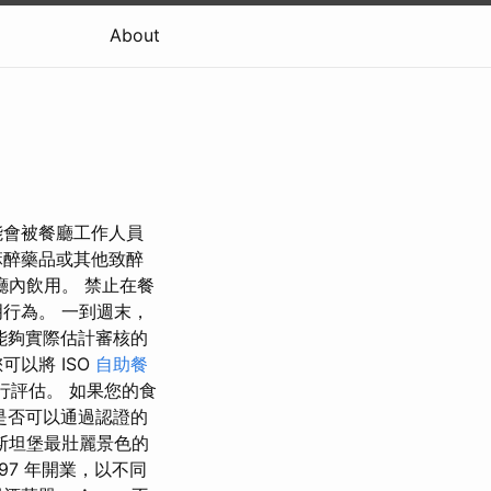
About
能會被餐廳工作人員
麻醉藥品或其他致醉
內飲用。 禁止在餐
行為。 一到週末，
了能夠實際估計審核的
以將 ISO
自助餐
行評估。 如果您的食
係是否可以通過認證的
斯坦堡最壯麗景色的
97 年開業，以不同