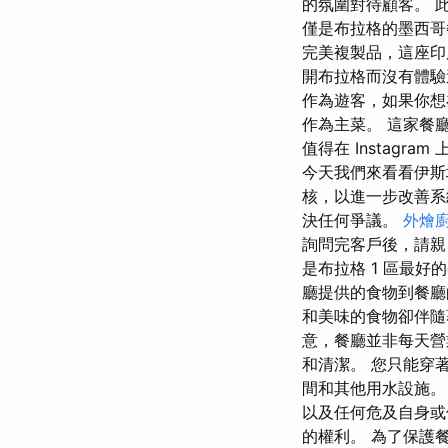
的氛圍對待顧客。 
僅是布拉格的墨西哥餐
完美複製品，這座印
開布拉格而沒有體驗
作為遊客，如果你想
作為主菜。 這家餐廳
值得在 Instagr
今天我們來看看伊斯
核，以進一步改善系
決任何爭議。
外燴
詢問完客戶後，請親自將
是布拉格 1 區最
廳提供的食物到餐廳
和美味的食物卻伴隨
意，餐廳並非每天營
和清潔。 您只能穿
間和其他用水設施。
以及任何危及自身或
的權利。 為了保護