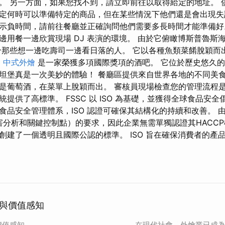
 另一方面，如果您找不到，請立即前往以取得給定的地址。 儘管
定何時可以準備特定的商品，但在某些情況下他們還是會出現失
示負時間，請前往餐廳並正確詢問他們需要多長時間才能準備好
邊用餐一邊欣賞現場 DJ 表演的環境。 由於它俯瞰博斯普魯斯
合那些想一邊吃壽司一邊看日落的人。 它以各種魚類菜餚脫穎而
l
中式外燴
是一家榮獲多項國際獎項的酒吧。 它位於歷史悠久的 M
坦堡真是一次美妙的體驗！ 餐廳區提供來自世界各地的不同美食
是葡萄酒，在菜單上脫穎而出。 審核員現場檢查您的管理流程是否
供了高標準。 FSSC 以 ISO 為基礎，並獲得全球食品安全倡議 
食品安全管理體系，ISO 認證可確保其結構化的持續和改善。 由
害分析和關鍵控制點）的要求，因此企業無需單獨認證其HACCP概
創建了一個透明且國際公認的標準。 ISO 旨在確保消費者的產
與價值感知
價值感知
在現代社會，外燴業已成