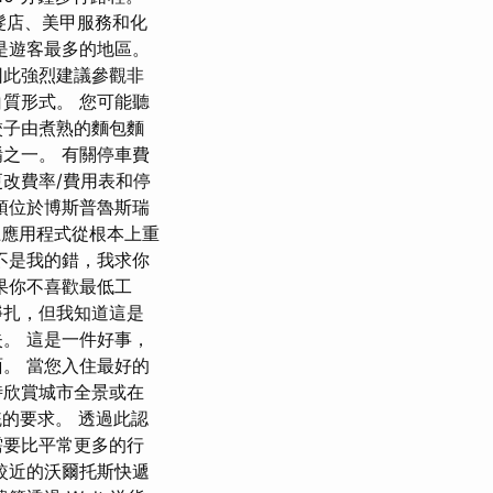
供美髮店、美甲服務和化
是遊客最多的地區。
因此強烈建議參觀非
質形式。 您可能聽
餃子由煮熟的麵包麵
之一。 有關停車費
改費率/費用表和停
頂位於博斯普魯斯瑞
 等線上應用程式從根本上重
不是我的錯，我求你
果你不喜歡最低工
掙扎，但我知道這是
。 這是一件好事，
。 當您入住最好的
時欣賞城市全景或在
統的要求。 透過此認
需要比平常更多的行
較近的沃爾托斯快遞