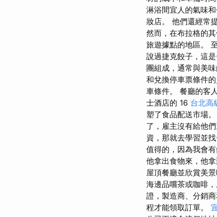
淋浴間宜人的氣味和色彩
妝店。 他們還經常
然而，在布拉格的其
旅遊據點的地區。 
說過捷克餃子，這是
團組成，通常與美味
和兌換停車票條件的
車條件。 餐廳的客
士酒店的 16
台北高
塑了食品配送市場。
了，雇主沒有給他們
資，那就去學習並找
值得的，因為我會有
他拿出食物來，他拿
屋頂餐廳並欣賞美景
海邊品嚐茶或咖啡，
證，製造商、分銷商
程才能領取訂單。